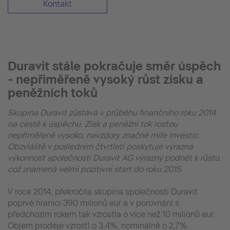
Kontakt
Duravit stále pokračuje směr úspěch
- nepřiměřeně vysoký růst zisku a
peněžních toků
Skupina Duravit zůstává v průběhu finančního roku 2014
na cestě k úspěchu. Zisk a peněžní tok rostou
nepřiměřeně vysoko, navzdory značné míře investic.
Obzvláště v posledním čtvrtletí poskytuje výrazná
výkonnost společnosti Duravit AG výrazný podnět k růstu,
což znamená velmi pozitivní start do roku 2015.
V roce 2014, překročila skupina společnosti Duravit
poprvé hranici 390 milionů eur a v porovnání s
předchozím rokem tak vzrostla o více než 10 milionů eur.
Objem prodeje vzrostl o 3,4%, nominálně o 2,7%.