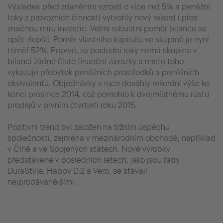
Výsledek před zdaněním vzrostl o více než 5% a peněžní
toky z provozních činností vytvořily nový rekord i přes
značnou míru investic. Velmi robustní poměr bilance se
opět zlepšil. Poměr vlastního kapitálu ve skupině je nyní
téměř 52%. Poprvé, za poslední roky nemá skupina v
bilanci žádné čisté finanční závazky a místo toho
vykazuje přebytek peněžních prostředků a peněžních
ekvivalentů. Objednávky v ruce dosáhly rekordní výše ke
konci prosince 2014, což pomohlo k dvojmístnému růstu
prodejů v prvním čtvrtletí roku 2015.
Pozitivní trend byl založen na tržním úspěchu
společnosti, zejména v mezinárodním obchodě, například
v Číně a ve Spojených státech. Nové výrobky
představené v posledních letech, jako jsou řady
DuraStyle, Happy D.2 a Vero, se stávají
nejprodávanějšími.