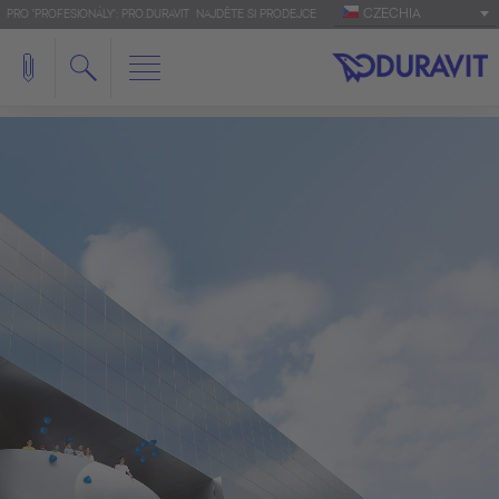
CZECHIA
PRO 'PROFESIONÁLY': PRO.DURAVIT
NAJDĚTE SI PRODEJCE