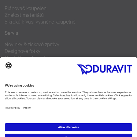
Plánovač koupelen
Znalost materiálů
5 kroků k Vaší vysněné koupelně
Servis
Novinky & tiskové zprávy
Designové fotky
Najdi Duravit prodejce
Často kladené otázky
Facebook
Instagram
Pinterest
Blog
Linked In
YouTube
Copyright © 2026 Duravit AG