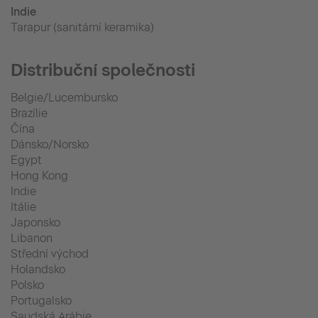
Indie
Tarapur (sanitární keramika)
Distribuční společnosti
Belgie/Lucembursko
Brazílie
Čína
Dánsko/Norsko
Egypt
Hong Kong
Indie
Itálie
Japonsko
Libanon
Střední východ
Holandsko
Polsko
Portugalsko
Saudská Arábie