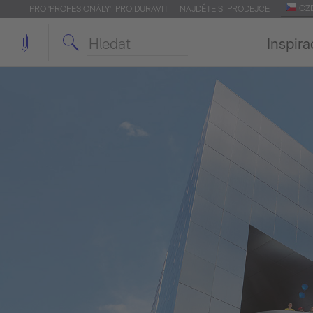
CZ
PRO 'PROFESIONÁLY': PRO.DURAVIT
NAJDĚTE SI PRODEJCE
Inspira