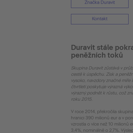
Značka Duravit
Kontakt
Duravit stále pok
peněžních toků
Skupina Duravit zůstává v prů
cestě k úspěchu. Zisk a peněž
vysoko, navzdory značné míře i
čtvrtletí poskytuje výrazná výkonnost společnosti Duravit AG
výrazný podnět k růstu, což zna
roku 2015.
V roce 2014, překročila skupin
hranici 390 milionů eur a v po
vzrostla o více než 10 milionů 
3,4%, nominálně o 2,7%. Výsled