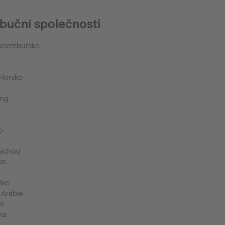
ibuční společnosti
Lucembursko
Norsko
ong
o
východ
ko
sko
 Arábie
ko
ika