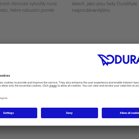
ních činností vytvořily nový
letech, jako jsou řady DuraStyle,
stic. Velmi robustní poměr
nejprodávanějšími.
Data
Prod
Obrat 2014
Sanitárn
390 Mio. Euro (skupina)
doplňky, 
a well-b
Založení
bidetová
man)
1817
splachov