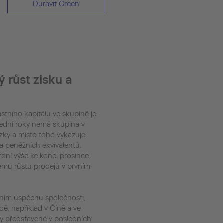
Duravit Green
 růst zisku a
astního kapitálu ve skupině je
roky nemá skupina v
azky a místo toho vykazuje
a peněžních ekvivalentů.
dní výše ke konci prosince
ému růstu prodejů v prvním
ržním úspěchu společnosti,
, například v Číně a ve
y představené v posledních