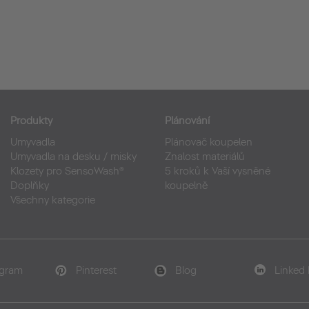
Produkty
Plánování
Umyvadla
Plánovač koupelen
Umyvadla na desku / misky
Znalost materiálů
Klozety pro SensoWash®
5 kroků k Vaší vysněné
Doplňky
koupelně
Všechny kategorie
agram
Pinterest
Blog
Linked 