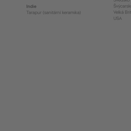
Švédsko
Švýcarsk
Indie
Velká Bri
Tarapur (sanitární keramika)
USA