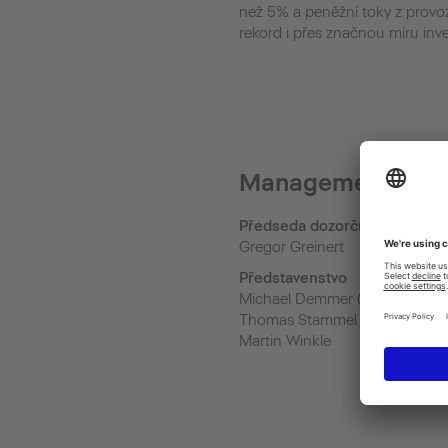
než 5% a peněžní toky z provoz
rekord i přes značnou míru inve
Management
Předseda dozorčí rady
Gregor Greinert
Představenstvo
Michael Demmer (Board chair
Thomas Stammel
Martin Winkle