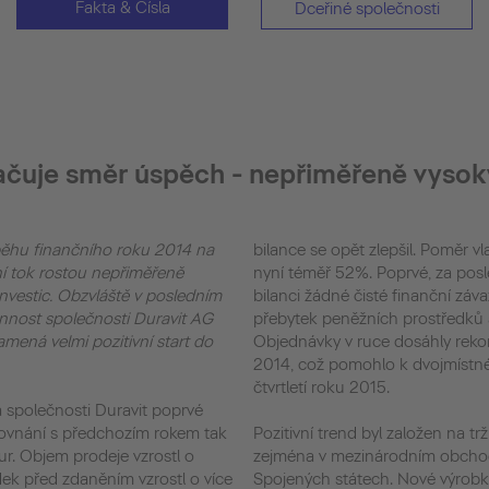
Fakta & Čísla
Dceřiné společnosti
račuje směr úspěch - nepřiměřeně vysoký
běhu finančního roku 2014 na
bilance se opět zlepšil. Poměr vl
ní tok rostou nepřiměřeně
nyní téměř 52%. Poprvé, za poslední 
nvestic. Obzvláště v posledním
bilanci žádné čisté finanční záv
přebytek peněžních prostředků 
mená velmi pozitivní start do
Objednávky v ruce dosáhly rekor
2014, což pomohlo k dvojmístn
čtvrtletí roku 2015.
a společnosti Duravit poprvé
rovnání s předchozím rokem tak
Pozitivní trend byl založen na t
eur. Objem prodeje vzrostl o
zejména v mezinárodním obchodě
ek před zdaněním vzrostl o více
Spojených státech. Nové výrobk