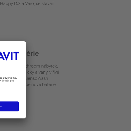
 Happy D.2 a Vero, se stávají
uktové série
í keramika, bathroom nábytek,
sprchové vaničky a vany, vířivé
eing systémy, SensoWash
 sedátka, koupelnové baterie,
ací systémy