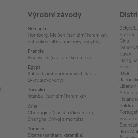
Výrobní závody
Distr
Německo
Belgie/
Brazílie
Hornberg, Meißen (sanitární keramika),
Čína
Schenkenzell (koupelnový nábytek)
Dánsko/
Francie
Egypt
Bischwiller (sanitární keramika)
Hong K
Indie
Egypt
Itálie
Káhira (sanitární keramika), Káhira
Japonsk
(Akrylátové vany)
Libanon
H,
Turecko
Střední 
Istanbul (sanitární keramika)
Holands
Čína
Polsko
Portugal
Chongqing (sanitární keramika),
Saudská
Shanghai (Vývoj a montáž)
Španěls
Tunisko
Jižní Afr
Bizerte (sanitární keramika)