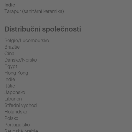
Indie
Tarapur (sanitární keramika)
Distribuční společnosti
Belgie/Lucembursko
Brazílie
Čína
Dánsko/Norsko
Egypt
Hong Kong
Indie
Itálie
Japonsko
Libanon
Střední východ
Holandsko
Polsko
Portugalsko
Saudská Arábie