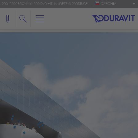
CZECHIA
PRO 'PROFESIONÁLY': PRO.DURAVIT
NAJDĚTE SI PRODEJCE