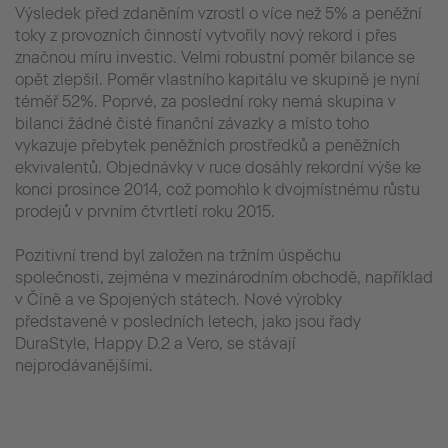
Výsledek před zdaněním vzrostl o více než 5% a peněžní
toky z provozních činností vytvořily nový rekord i přes
značnou míru investic. Velmi robustní poměr bilance se
opět zlepšil. Poměr vlastního kapitálu ve skupině je nyní
téměř 52%. Poprvé, za poslední roky nemá skupina v
bilanci žádné čisté finanční závazky a místo toho
vykazuje přebytek peněžních prostředků a peněžních
ekvivalentů. Objednávky v ruce dosáhly rekordní výše ke
konci prosince 2014, což pomohlo k dvojmístnému růstu
prodejů v prvním čtvrtletí roku 2015.
Pozitivní trend byl založen na tržním úspěchu
společnosti, zejména v mezinárodním obchodě, například
v Číně a ve Spojených státech. Nové výrobky
představené v posledních letech, jako jsou řady
DuraStyle, Happy D.2 a Vero, se stávají
nejprodávanějšími.