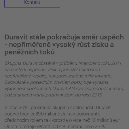
Kontakt
Duravit stále pokračuje směr úspěch
- nepřiměřeně vysoký růst zisku a
peněžních toků
Skupina Duravit zůstává v průběhu finančního roku 2014
na cestě k úspěchu. Zisk a peněžní tok rostou
nepřiměřeně vysoko, navzdory značné míře investic.
Obzvláště v posledním čtvrtletí poskytuje výrazná
výkonnost společnosti Duravit AG výrazný podnět k růstu,
což znamená velmi pozitivní start do roku 2015.
V roce 2014, překročila skupina společnosti Duravit
poprvé hranici 390 milionů eur a v porovnání s
předchozím rokem tak vzrostla o více než 10 milionů eur.
Objem prodeje vzrostl o 3,4%, nominálně o 2,7%.