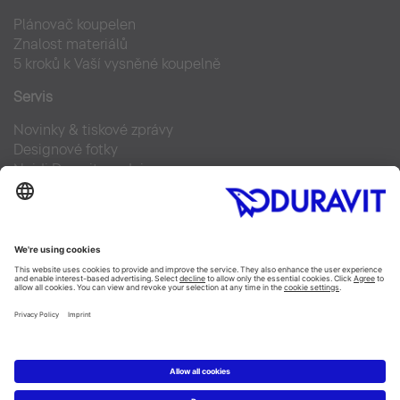
Plánovač koupelen
Znalost materiálů
5 kroků k Vaší vysněné koupelně
Servis
Novinky & tiskové zprávy
Designové fotky
Najdi Duravit prodejce
Často kladené otázky
Facebook
Instagram
Pinterest
Blog
Linked In
YouTube
Copyright © 2026 Duravit AG