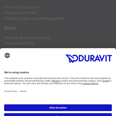
Plánovač koupelen
Znalost materiálů
5 kroků k Vaší vysněné koupelně
Servis
Novinky & tiskové zprávy
Designové fotky
Najdi Duravit prodejce
Často kladené otázky
Facebook
Instagram
Pinterest
Blog
Linked In
YouTube
Copyright © 2026 Duravit AG