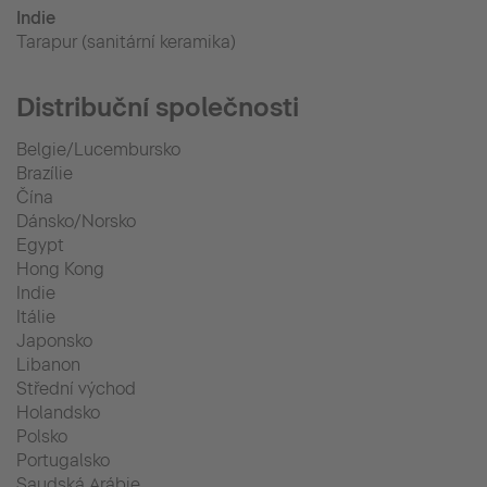
Indie
Tarapur (sanitární keramika)
Distribuční společnosti
Belgie/Lucembursko
Brazílie
Čína
Dánsko/Norsko
Egypt
Hong Kong
Indie
Itálie
Japonsko
Libanon
Střední východ
Holandsko
Polsko
Portugalsko
Saudská Arábie