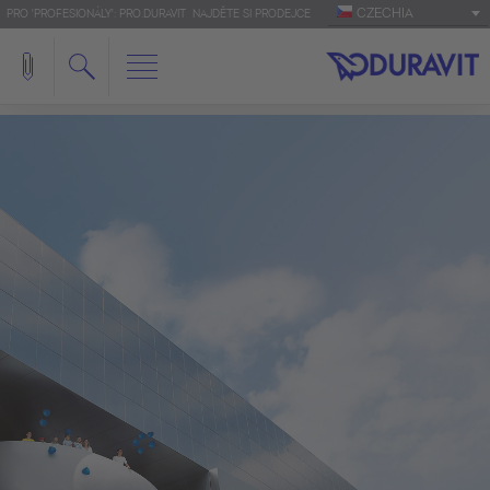
CZECHIA
PRO 'PROFESIONÁLY': PRO.DURAVIT
NAJDĚTE SI PRODEJCE