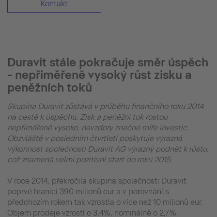
Kontakt
Duravit stále pokračuje směr úspěch
- nepřiměřeně vysoký růst zisku a
peněžních toků
Skupina Duravit zůstává v průběhu finančního roku 2014
na cestě k úspěchu. Zisk a peněžní tok rostou
nepřiměřeně vysoko, navzdory značné míře investic.
Obzvláště v posledním čtvrtletí poskytuje výrazná
výkonnost společnosti Duravit AG výrazný podnět k růstu,
což znamená velmi pozitivní start do roku 2015.
V roce 2014, překročila skupina společnosti Duravit
poprvé hranici 390 milionů eur a v porovnání s
předchozím rokem tak vzrostla o více než 10 milionů eur.
Objem prodeje vzrostl o 3,4%, nominálně o 2,7%.