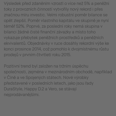
Výsledek před zdaněním vzrostl o více než 5% a peněžní
toky z provozních činností vytvořily nový rekord i přes
značnou míru investic. Velmi robustní poměr bilance se
opět zlepšil. Poměr vlastního kapitálu ve skupině je nyní
téměř 52%. Poprvé, za poslední roky nemá skupina v
bilanci žádné čisté finanční závazky a místo toho
vykazuje přebytek peněžních prostředků a peněžních
ekvivalentů. Objednávky v ruce dosáhly rekordní výše ke
konci prosince 2014, což pomohlo k dvojmístnému růstu
prodejů v prvním čtvrtletí roku 2015.
Pozitivní trend byl založen na tržním úspěchu
společnosti, zejména v mezinárodním obchodě, například
v Číně a ve Spojených státech. Nové výrobky
představené v posledních letech, jako jsou řady
DuraStyle, Happy D.2 a Vero, se stávají
nejprodávanějšími.