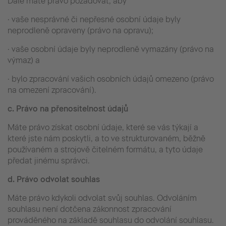
Dále máte právo požadovat, aby
· vaše nesprávné či nepřesné osobní údaje byly
neprodleně opraveny (právo na opravu);
· vaše osobní údaje byly neprodleně vymazány (právo na
výmaz) a
· bylo zpracování vašich osobních údajů omezeno (právo
na omezení zpracování).
c.
Právo na přenositelnost údajů
Máte právo získat osobní údaje, které se vás týkají a
které jste nám poskytli, a to ve strukturovaném, běžně
používaném a strojově čitelném formátu, a tyto údaje
předat jinému správci.
d.
Právo odvolat souhlas
Máte právo kdykoli odvolat svůj souhlas. Odvoláním
souhlasu není dotčena zákonnost zpracování
prováděného na základě souhlasu do odvolání souhlasu.