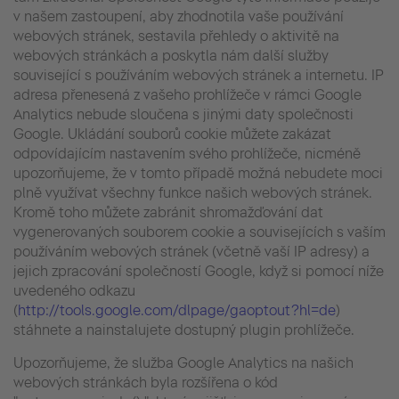
v našem zastoupení, aby zhodnotila vaše používání
webových stránek, sestavila přehledy o aktivitě na
webových stránkách a poskytla nám další služby
související s používáním webových stránek a internetu. IP
adresa přenesená z vašeho prohlížeče v rámci Google
Analytics nebude sloučena s jinými daty společnosti
Google. Ukládání souborů cookie můžete zakázat
odpovídajícím nastavením svého prohlížeče, nicméně
upozorňujeme, že v tomto případě možná nebudete moci
plně využívat všechny funkce našich webových stránek.
Kromě toho můžete zabránit shromažďování dat
vygenerovaných souborem cookie a souvisejících s vaším
používáním webových stránek (včetně vaší IP adresy) a
jejich zpracování společností Google, když si pomocí níže
uvedeného odkazu
(
http://tools.google.com/dlpage/gaoptout?hl=de
)
stáhnete a nainstalujete dostupný plugin prohlížeče.
Upozorňujeme, že služba Google Analytics na našich
webových stránkách byla rozšířena o kód