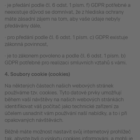
· je předání podle čl. 6 odst. 1 písm. f) GDPR potřebné a
neexistuje důvod se domnívat, že z hlediska ochrany
máte zásadní zájem na tom, aby vaše údaje nebyly
předávány dále,
· pro předání podle čl. 6 odst. 1 písm. c) GDPR existuje
zákonná povinnost,
· je to zákonem povoleno a podle čl. 6 odst. 1 písm. b)
GDPR potřebné pro realizaci smluvních vztahů s vámi.
4.
Soubory cookie (cookies)
Na některých částech našich webových stránek
používáme tzv. cookies. Tyto datové prvky umožňují
během vaší návštěvy na našich webových stránkách
identifikovat váš počítač jako technické zařízení za
účelem usnadnit vám používání naší nabídky, a to i při
opakovaných návštěvách.
Běžně máte možnost nastavit svůj internetový prohlížeč
tak, abyste byli o výskytu cookies informováni, a mohli je