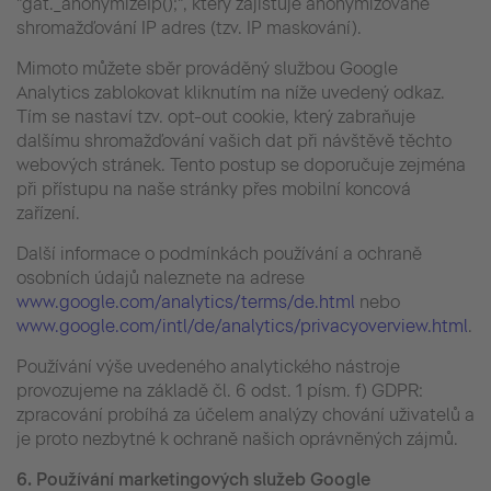
"gat._anonymizeIp();", který zajišťuje anonymizované
shromažďování IP adres (tzv. IP maskování).
Mimoto můžete sběr prováděný službou Google
Analytics zablokovat kliknutím na níže uvedený odkaz.
Tím se nastaví tzv. opt-out cookie, který zabraňuje
dalšímu shromažďování vašich dat při návštěvě těchto
webových stránek. Tento postup se doporučuje zejména
při přístupu na naše stránky přes mobilní koncová
zařízení.
Další informace o podmínkách používání a ochraně
osobních údajů naleznete na adrese
www.google.com/analytics/terms/de.html
nebo
www.google.com/intl/de/analytics/privacyoverview.html
.
Používání výše uvedeného analytického nástroje
provozujeme na základě čl. 6 odst. 1 písm. f) GDPR:
zpracování probíhá za účelem analýzy chování uživatelů a
je proto nezbytné k ochraně našich oprávněných zájmů.
6.
Používání
marketingových služeb Google