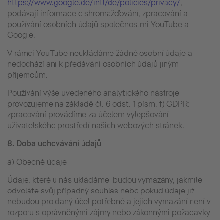
https://www.google.de/intl/de/policies/privacy/
,
podávají informace o shromažďování, zpracování a
používání osobních údajů společnostmi YouTube a
Google.
V rámci YouTube neukládáme žádné osobní údaje a
nedochází ani k předávání osobních údajů jiným
příjemcům.
Používání výše uvedeného analytického nástroje
provozujeme na základě čl. 6 odst. 1 písm. f) GDPR:
zpracování provádíme za účelem vylepšování
uživatelského prostředí našich webových stránek.
8.
Doba uchovávání údajů
a) Obecné údaje
Údaje, které u nás ukládáme, budou vymazány, jakmile
odvoláte svůj případný souhlas nebo pokud údaje již
nebudou pro daný účel potřebné a jejich vymazání není v
rozporu s oprávněnými zájmy nebo zákonnými požadavky