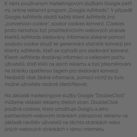
K námi používaným marketingovým službám Google patří
mj. online reklamní program „Google AdWords“. V případě
Google AdWords obdrží každý klient AdWords jiný
„conversion-cookie“, soubor cookies konverzí. Cookies
proto nemohou být prostřednictvím webových stránek
klientů AdWords sledovány. Informace získané pomocí
souboru cookie slouží ke generování statistik konverzí pro
klienty AdWords, kteří se rozhodli pro sledování konverzí.
Klienti AdWords dostávají informaci o celkovém počtu
uživatelů, kteří klikli na jejich reklamu a byli přesměrování
na stránku opatřenou tagem pro sledování konverzí.
Neobdrží však žádné informace, pomocí nichž by bylo
možné uživatele osobně identifikovat.
Na základě marketingové služby Google "DoubleClick"
můžeme vkládat reklamy třetích stran. DoubleClick
používá cookies, který umožňuje Googlu a jeho
partnerským webovým stránkám zobrazovat reklamy na
základě návštěv uživatelů na těchto stránkách nebo
jiných webových stránkách v rámci internetu.