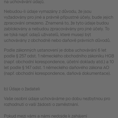
na uchovávání údajů.
Nebudou-li údaje vymazány z důvodu, že jsou
vyžadovány pro jiné a právně přípustné účely, bude jejich
zpracování omezeno. Znamená to, že tyto údaje budou
zablokovány a nebudou zpracovávány pro jiné účely. To
se týká např. údajů uživatelů, které musejí být
uchovávány z obchodně nebo daňově právních důvodů.
Podle zákonných ustanovení je doba uchovávání 6 let
podle § 257 odst. 1 německého obchodního zákoníku HGB
(např. obchodní korespondence, účetní doklady atd.) a 10
let podle § 147 odst. 1 německého daňového zákona AO
(např. obchodní korespondence, daňová dokumentace).
b) Údaje o žadateli
Vaše osobní údaje uchováváme po dobu nezbytnou pro
rozhodnutí o vaší žádosti o zaměstnání.
Pokud mezi vámi a námi nedojde k zahájení