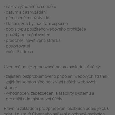
· název vyžádaného souboru
· datum a čas vyžádání
· přenesené množství dat
· hlášení, zda byl načítání úspěšné
· popis typu použitého webového prohlížeče
· použitý operační systém
· předchozí navštívená stránka
· poskytovatel
· vaše IP adresa
Uvedené údaje zpracováváme pro následující účely:
· zajištění bezproblémového připojení webových stránek,
· zajištění komfortního používání našich webových
stránek,
· vyhodnocení zabezpečení a stability systému a
· pro další administrativní účely.
Právním základem pro zpracování osobních údajů je čl. 6
odst. 1 písm. f) Obecného nařízení o ochraně osobních