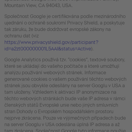
Mountain View, CA 94043, USA.
Společnost Google je certifikována podle mezinárodního
ujednání o ochraně soukromí Privacy Shield, a poskytuje
tak záruku, že bude dodržovat evropské zákony na
ochranu dat (viz
https://www.privacyshield.gov/participant?
id=a2zt000000001L5AAI&status=Active
).
Google Analytics používá tzv. "cookies", textové soubory,
které se ukládají do vašeho počítače a které umožňují
analýzu používání webových stránek. Informace
generované cookies o vašem používání těchto webových
stránek jsou obvykle odesílány na server Googlu v USA a
tam uloženy. Vzhledem k aktivaci IP anonymizace na
těchto webových stránkách bude vaše IP adresa v rámci
členských států Evropské unie nebo jiných smluvních
stran Dohody o Evropském hospodářském prostoru
nejprve zkrácena. Pouze ve výjimečných případech bude
na server Googlu v USA odeslána úplná IP adresa a až
tam zkrácena. Společnost Google tyto informace použije