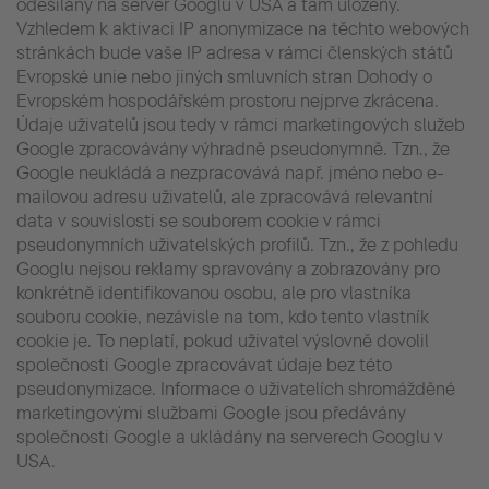
odesílány na server Googlu v USA a tam uloženy.
Vzhledem k aktivaci IP anonymizace na těchto webových
stránkách bude vaše IP adresa v rámci členských států
Evropské unie nebo jiných smluvních stran Dohody o
Evropském hospodářském prostoru nejprve zkrácena.
Údaje uživatelů jsou tedy v rámci marketingových služeb
Google zpracovávány výhradně pseudonymně. Tzn., že
Google neukládá a nezpracovává např. jméno nebo e-
mailovou adresu uživatelů, ale zpracovává relevantní
data v souvislosti se souborem cookie v rámci
pseudonymních uživatelských profilů. Tzn., že z pohledu
Googlu nejsou reklamy spravovány a zobrazovány pro
konkrétně identifikovanou osobu, ale pro vlastníka
souboru cookie, nezávisle na tom, kdo tento vlastník
cookie je. To neplatí, pokud uživatel výslovně dovolil
společnosti Google zpracovávat údaje bez této
pseudonymizace. Informace o uživatelích shromážděné
marketingovými službami Google jsou předávány
společnosti Google a ukládány na serverech Googlu v
USA.