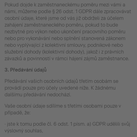
Pokud dojde k zaměstnaneckému poměru mezi vámi a
námi, můžeme podle § 26 odst. 1 GDPR dále zpracovávat
osobní údaje, které jsme od vás již obdrželi za účelem
zahájení zaměstnaneckého poměru, pokud to bude
nezbytné pro výkon nebo ukončení pracovního poměru
nebo pro vykonávání nebo splnění stanovená zákonem
nebo vyplývající z kolektivní smlouvy, podnikové nebo
služební dohody (kolektivní dohody), jakož i z právních
závazků a povinností v rámci hájení zájmů zaměstnance.
3.
Předávání údajů
Předávání vašich osobních údajů třetím osobám se
provádí pouze pro účely uvedené níže. K žádnému
dalšímu předávání nedochází.
Vaše osobní údaje sdílíme s třetími osobami pouze v
případě, že:
· jste k tomu podle čl. 6 odst. 1 písm. a) GDPR udělili svůj
výslovný souhlas,