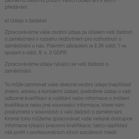
žádnému dalšímu použití vašich údajů ani k jejich
předávání.
e) Údaje o žadateli
Zpracováváme vaše osobní údaje za účelem vaší žádosti
o zaměstnání v rozsahu nezbytném pro rozhodnutí o
zaměstnání u nás. Právním základem je § 26 odst. 1 ve
spojení s odst. 8. s. 2 GDPR.
Zpracováváme údaje týkající se vaší žádosti o
zaměstnání.
To může zahrnovat vaše obecné osobní údaje (například
jméno, adresu a kontaktní údaje), podrobné údaje o vaší
odborné kvalifikaci a vzdělání nebo informace o zvýšení
kvalifikace nebo jiné související informace, které nám
poskytnete v souvislosti s vaší žádostí o zaměstnání.
Kromě toho můžeme zpracovávat vaše veřejně dostupné
informace týkající pracovní kvalifikace, takto například
váš profil v profesionálních sítích sociálních médií.