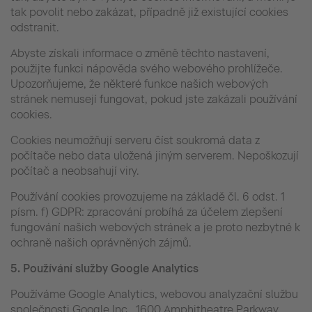
tak povolit nebo zakázat, případně již existující cookies
odstranit.
Abyste získali informace o změně těchto nastavení,
použijte funkci nápověda svého webového prohlížeče.
Upozorňujeme, že některé funkce našich webových
stránek nemusejí fungovat, pokud jste zakázali používání
cookies.
Cookies neumožňují serveru číst soukromá data z
počítače nebo data uložená jiným serverem. Nepoškozují
počítač a neobsahují viry.
Používání cookies provozujeme na základě čl. 6 odst. 1
písm. f) GDPR: zpracování probíhá za účelem zlepšení
fungování našich webových stránek a je proto nezbytné k
ochraně našich oprávněných zájmů.
5.
Používání služby Google Analytics
Používáme Google Analytics, webovou analyzační službu
společnosti Google Inc., 1600 Amphitheatre Parkway,