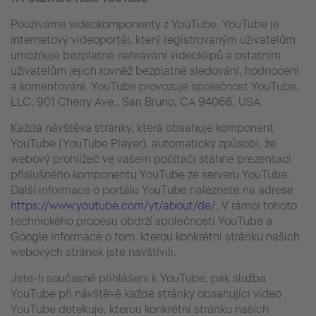
Používáme videokomponenty z YouTube. YouTube je
internetový videoportál, který registrovaným uživatelům
umožňuje bezplatné nahrávání videoklipů a ostatním
uživatelům jejich rovněž bezplatné sledování, hodnocení
a komentování. YouTube provozuje společnost YouTube,
LLC, 901 Cherry Ave., San Bruno, CA 94066, USA.
Každá návštěva stránky, která obsahuje komponent
YouTube (YouTube Player), automaticky způsobí, že
webový prohlížeč ve vašem počítači stáhne prezentaci
příslušného komponentu YouTube ze serveru YouTube.
Další informace o portálu YouTube naleznete na adrese
https://www.youtube.com/yt/about/de/
. V rámci tohoto
technického procesu obdrží společnosti YouTube a
Google informace o tom, kterou konkrétní stránku našich
webových stránek jste navštívili.
Jste-li současně přihlášeni k YouTube, pak služba
YouTube při návštěvě každé stránky obsahující video
YouTube detekuje, kterou konkrétní stránku našich