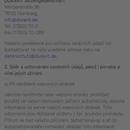
DURAVIT Aktiengesellschaft
Werderstraße 36
78132 Hornberg
info@duravit.de
Tel. 07833/70-0
Fax 07833/70-289
Našeho pověřence pro ochranu osobních údajů lze
kontaktovat na výše uvedené adrese nebo na
datenschutz@duravit.de
.
2.
Sběr a uchovávání osobních údajů, jakož i povaha a
účel jejich užívání
a) Při návštěvě webových stránek
Jakmile navštívíte naše webové stránky, prohlížeč
použitý ve vašem koncovém zařízení automaticky odesílá
informace na server našich webových stránek. Tyto
informace jsou dočasně uloženy v tzv. souboru protokolu.
Přitom se bez vašeho přičinění zaznamenávají a až do
automatizovaného vymazání ukládají tyto informace: