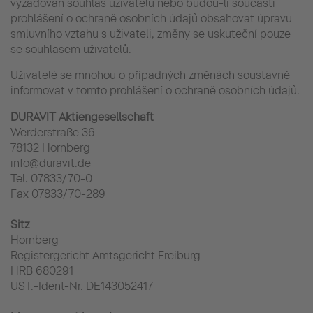
vyžadován souhlas uživatelů nebo budou-li součásti
prohlášení o ochraně osobních údajů obsahovat úpravu
smluvního vztahu s uživateli, změny se uskuteční pouze
se souhlasem uživatelů.
Uživatelé se mnohou o případných změnách soustavně
informovat v tomto prohlášení o ochraně osobních údajů.
DURAVIT Aktiengesellschaft
Werderstraße 36
78132 Hornberg
info@duravit.de
Tel. 07833/70-0
Fax 07833/70-289
Sitz
Hornberg
Registergericht Amtsgericht Freiburg
HRB 680291
UST.-Ident-Nr. DE143052417