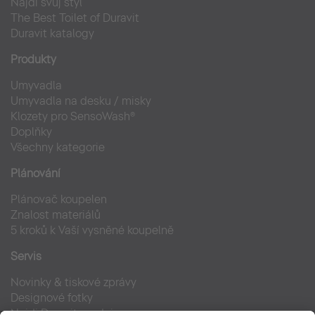
Najdi svůj styl
The Best Toilet of Duravit
Duravit katalogy
Produkty
Umyvadla
Umyvadla na desku / misky
Klozety pro SensoWash®
Doplňky
Všechny kategorie
Plánování
Plánovač koupelen
Znalost materiálů
5 kroků k Vaší vysněné koupelně
Servis
Novinky & tiskové zprávy
Designové fotky
Najdi Duravit prodejce