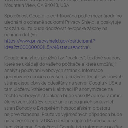
Mountain View, CA 94043, USA.
Společnost Google je certifikována podle mezinárodního
ujednání o ochraně soukromí Privacy Shield, a poskytuje
tak záruku, že bude dodržovat evropské zákony na
ochranu dat (viz
https://www.privacyshield.gov/participant?
id=a2zt000000001L5AAI&status=Active
).
Google Analytics používá tzv. "cookies", textové soubory,
které se ukládají do vašeho počítače a které umožňují
analýzu používání webových stránek. Informace
generované cookies o vašem používání těchto webových
stránek jsou obvykle odesílány na server Googlu v USA a
tam uloženy. Vzhledem k aktivaci IP anonymizace na
těchto webových stránkách bude vaše IP adresa v rámci
členských států Evropské unie nebo jiných smluvních
stran Dohody o Evropském hospodářském prostoru
nejprve zkrácena. Pouze ve výjimečných případech bude
na server Googlu v USA odeslána úplná IP adresa a až
tam zkrácena. Společnost Google tyto informace použije