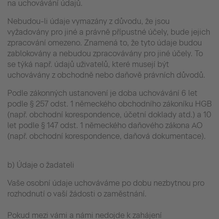
na uchovávání údajů.
Nebudou-li údaje vymazány z důvodu, že jsou
vyžadovány pro jiné a právně přípustné účely, bude jejich
zpracování omezeno. Znamená to, že tyto údaje budou
zablokovány a nebudou zpracovávány pro jiné účely. To
se týká např. údajů uživatelů, které musejí být
uchovávány z obchodně nebo daňově právních důvodů.
Podle zákonných ustanovení je doba uchovávání 6 let
podle § 257 odst. 1 německého obchodního zákoníku HGB
(např. obchodní korespondence, účetní doklady atd.) a 10
let podle § 147 odst. 1 německého daňového zákona AO
(např. obchodní korespondence, daňová dokumentace).
b) Údaje o žadateli
Vaše osobní údaje uchováváme po dobu nezbytnou pro
rozhodnutí o vaší žádosti o zaměstnání.
Pokud mezi vámi a námi nedojde k zahájení