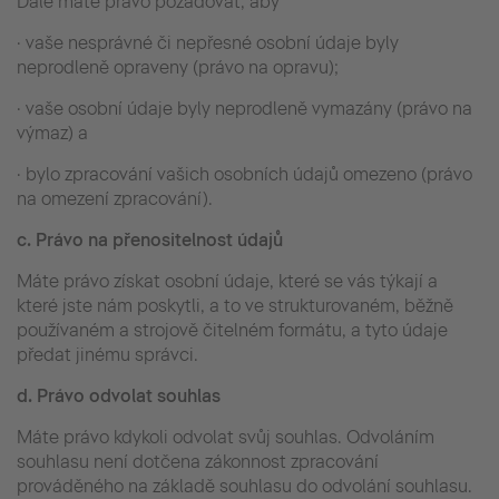
Dále máte právo požadovat, aby
· vaše nesprávné či nepřesné osobní údaje byly
neprodleně opraveny (právo na opravu);
· vaše osobní údaje byly neprodleně vymazány (právo na
výmaz) a
· bylo zpracování vašich osobních údajů omezeno (právo
na omezení zpracování).
c.
Právo na přenositelnost údajů
Máte právo získat osobní údaje, které se vás týkají a
které jste nám poskytli, a to ve strukturovaném, běžně
používaném a strojově čitelném formátu, a tyto údaje
předat jinému správci.
d.
Právo odvolat souhlas
Máte právo kdykoli odvolat svůj souhlas. Odvoláním
souhlasu není dotčena zákonnost zpracování
prováděného na základě souhlasu do odvolání souhlasu.