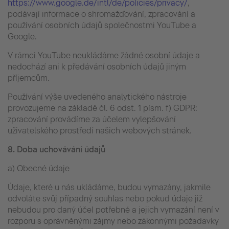
https://www.google.de/intl/de/policies/privacy/
,
podávají informace o shromažďování, zpracování a
používání osobních údajů společnostmi YouTube a
Google.
V rámci YouTube neukládáme žádné osobní údaje a
nedochází ani k předávání osobních údajů jiným
příjemcům.
Používání výše uvedeného analytického nástroje
provozujeme na základě čl. 6 odst. 1 písm. f) GDPR:
zpracování provádíme za účelem vylepšování
uživatelského prostředí našich webových stránek.
8.
Doba uchovávání údajů
a) Obecné údaje
Údaje, které u nás ukládáme, budou vymazány, jakmile
odvoláte svůj případný souhlas nebo pokud údaje již
nebudou pro daný účel potřebné a jejich vymazání není v
rozporu s oprávněnými zájmy nebo zákonnými požadavky