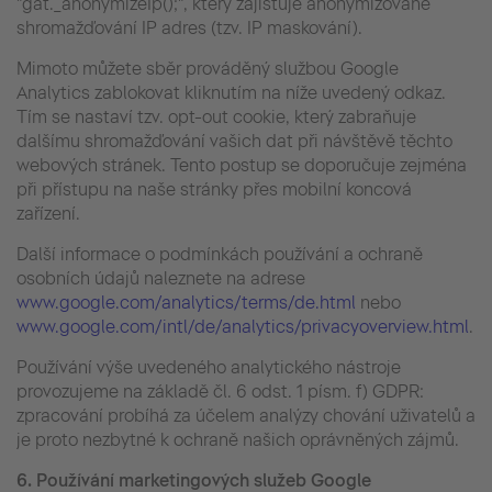
"gat._anonymizeIp();", který zajišťuje anonymizované
shromažďování IP adres (tzv. IP maskování).
Mimoto můžete sběr prováděný službou Google
Analytics zablokovat kliknutím na níže uvedený odkaz.
Tím se nastaví tzv. opt-out cookie, který zabraňuje
dalšímu shromažďování vašich dat při návštěvě těchto
webových stránek. Tento postup se doporučuje zejména
při přístupu na naše stránky přes mobilní koncová
zařízení.
Další informace o podmínkách používání a ochraně
osobních údajů naleznete na adrese
www.google.com/analytics/terms/de.html
nebo
www.google.com/intl/de/analytics/privacyoverview.html
.
Používání výše uvedeného analytického nástroje
provozujeme na základě čl. 6 odst. 1 písm. f) GDPR:
zpracování probíhá za účelem analýzy chování uživatelů a
je proto nezbytné k ochraně našich oprávněných zájmů.
6.
Používání
marketingových služeb Google