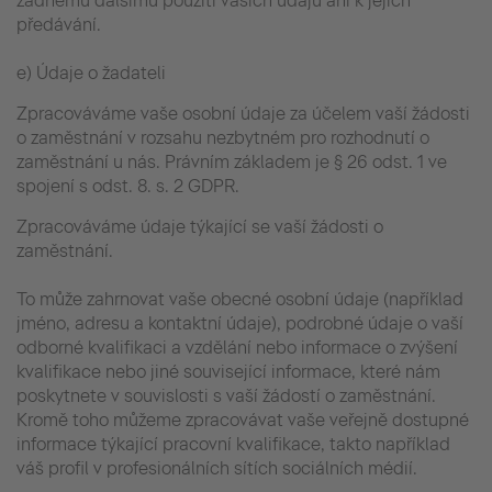
žádnému dalšímu použití vašich údajů ani k jejich
předávání.
e) Údaje o žadateli
Zpracováváme vaše osobní údaje za účelem vaší žádosti
o zaměstnání v rozsahu nezbytném pro rozhodnutí o
zaměstnání u nás. Právním základem je § 26 odst. 1 ve
spojení s odst. 8. s. 2 GDPR.
Zpracováváme údaje týkající se vaší žádosti o
zaměstnání.
To může zahrnovat vaše obecné osobní údaje (například
jméno, adresu a kontaktní údaje), podrobné údaje o vaší
odborné kvalifikaci a vzdělání nebo informace o zvýšení
kvalifikace nebo jiné související informace, které nám
poskytnete v souvislosti s vaší žádostí o zaměstnání.
Kromě toho můžeme zpracovávat vaše veřejně dostupné
informace týkající pracovní kvalifikace, takto například
váš profil v profesionálních sítích sociálních médií.