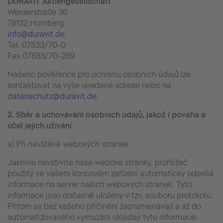
DURAVIT Aktiengesellschaft
Werderstraße 36
78132 Hornberg
info@duravit.de
Tel. 07833/70-0
Fax 07833/70-289
Našeho pověřence pro ochranu osobních údajů lze
kontaktovat na výše uvedené adrese nebo na
datenschutz@duravit.de
.
2.
Sběr a uchovávání osobních údajů, jakož i povaha a
účel jejich užívání
a) Při návštěvě webových stránek
Jakmile navštívíte naše webové stránky, prohlížeč
použitý ve vašem koncovém zařízení automaticky odesílá
informace na server našich webových stránek. Tyto
informace jsou dočasně uloženy v tzv. souboru protokolu.
Přitom se bez vašeho přičinění zaznamenávají a až do
automatizovaného vymazání ukládají tyto informace: