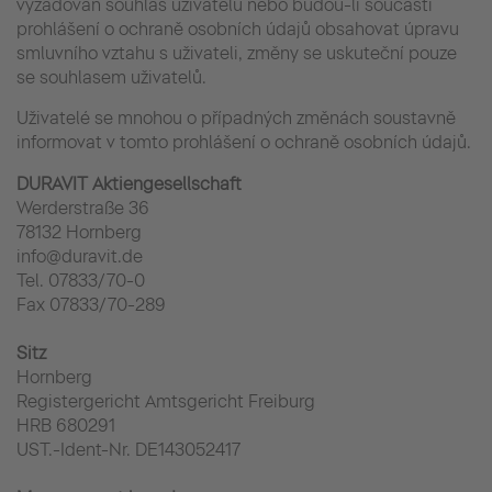
vyžadován souhlas uživatelů nebo budou-li součásti
prohlášení o ochraně osobních údajů obsahovat úpravu
smluvního vztahu s uživateli, změny se uskuteční pouze
se souhlasem uživatelů.
Uživatelé se mnohou o případných změnách soustavně
informovat v tomto prohlášení o ochraně osobních údajů.
DURAVIT Aktiengesellschaft
Werderstraße 36
78132 Hornberg
info@duravit.de
Tel. 07833/70-0
Fax 07833/70-289
Sitz
Hornberg
Registergericht Amtsgericht Freiburg
HRB 680291
UST.-Ident-Nr. DE143052417