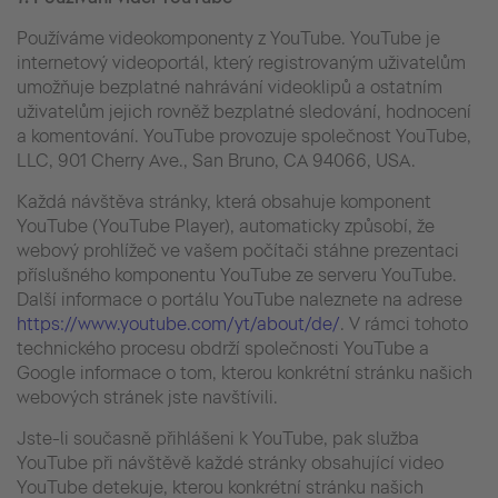
Používáme videokomponenty z YouTube. YouTube je
internetový videoportál, který registrovaným uživatelům
umožňuje bezplatné nahrávání videoklipů a ostatním
uživatelům jejich rovněž bezplatné sledování, hodnocení
a komentování. YouTube provozuje společnost YouTube,
LLC, 901 Cherry Ave., San Bruno, CA 94066, USA.
Každá návštěva stránky, která obsahuje komponent
YouTube (YouTube Player), automaticky způsobí, že
webový prohlížeč ve vašem počítači stáhne prezentaci
příslušného komponentu YouTube ze serveru YouTube.
Další informace o portálu YouTube naleznete na adrese
https://www.youtube.com/yt/about/de/
. V rámci tohoto
technického procesu obdrží společnosti YouTube a
Google informace o tom, kterou konkrétní stránku našich
webových stránek jste navštívili.
Jste-li současně přihlášeni k YouTube, pak služba
YouTube při návštěvě každé stránky obsahující video
YouTube detekuje, kterou konkrétní stránku našich