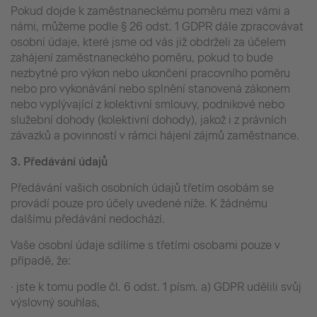
Pokud dojde k zaměstnaneckému poměru mezi vámi a
námi, můžeme podle § 26 odst. 1 GDPR dále zpracovávat
osobní údaje, které jsme od vás již obdrželi za účelem
zahájení zaměstnaneckého poměru, pokud to bude
nezbytné pro výkon nebo ukončení pracovního poměru
nebo pro vykonávání nebo splnění stanovená zákonem
nebo vyplývající z kolektivní smlouvy, podnikové nebo
služební dohody (kolektivní dohody), jakož i z právních
závazků a povinností v rámci hájení zájmů zaměstnance.
3.
Předávání údajů
Předávání vašich osobních údajů třetím osobám se
provádí pouze pro účely uvedené níže. K žádnému
dalšímu předávání nedochází.
Vaše osobní údaje sdílíme s třetími osobami pouze v
případě, že:
· jste k tomu podle čl. 6 odst. 1 písm. a) GDPR udělili svůj
výslovný souhlas,