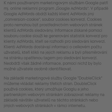
K námi používaným marketingovým službám Google patří
mj. online reklamní program „Google AdWords“. V případě
Google AdWords obdrží každý klient AdWords jiný
„conversion-cookie“, soubor cookies konverzí. Cookies
proto nemohou být prostřednictvím webových stránek
klientů AdWords sledovány. Informace získané pomocí
souboru cookie slouží ke generování statistik konverzí pro
klienty AdWords, kteří se rozhodli pro sledování konverzí.
Klienti AdWords dostávají informaci o celkovém počtu
uživatelů, kteří klikli na jejich reklamu a byli přesměrování
na stránku opatřenou tagem pro sledování konverzí.
Neobdrží však žádné informace, pomocí nichž by bylo
možné uživatele osobně identifikovat.
Na základě marketingové služby Google "DoubleClick"
můžeme vkládat reklamy třetích stran. DoubleClick
používá cookies, který umožňuje Googlu a jeho
partnerským webovým stránkám zobrazovat reklamy na
základě návštěv uživatelů na těchto stránkách nebo
jiných webových stránkách v rámci internetu.