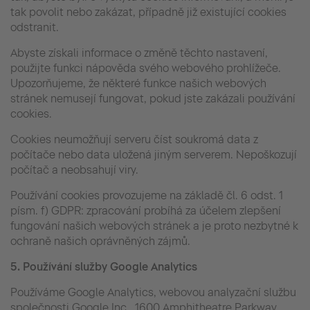
tak povolit nebo zakázat, případně již existující cookies
odstranit.
Abyste získali informace o změně těchto nastavení,
použijte funkci nápověda svého webového prohlížeče.
Upozorňujeme, že některé funkce našich webových
stránek nemusejí fungovat, pokud jste zakázali používání
cookies.
Cookies neumožňují serveru číst soukromá data z
počítače nebo data uložená jiným serverem. Nepoškozují
počítač a neobsahují viry.
Používání cookies provozujeme na základě čl. 6 odst. 1
písm. f) GDPR: zpracování probíhá za účelem zlepšení
fungování našich webových stránek a je proto nezbytné k
ochraně našich oprávněných zájmů.
5.
Používání služby Google Analytics
Používáme Google Analytics, webovou analyzační službu
společnosti Google Inc., 1600 Amphitheatre Parkway,