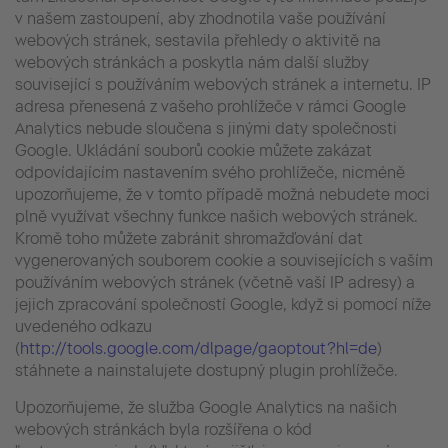
v našem zastoupení, aby zhodnotila vaše používání
webových stránek, sestavila přehledy o aktivitě na
webových stránkách a poskytla nám další služby
související s používáním webových stránek a internetu. IP
adresa přenesená z vašeho prohlížeče v rámci Google
Analytics nebude sloučena s jinými daty společnosti
Google. Ukládání souborů cookie můžete zakázat
odpovídajícím nastavením svého prohlížeče, nicméně
upozorňujeme, že v tomto případě možná nebudete moci
plně využívat všechny funkce našich webových stránek.
Kromě toho můžete zabránit shromažďování dat
vygenerovaných souborem cookie a souvisejících s vaším
používáním webových stránek (včetně vaší IP adresy) a
jejich zpracování společností Google, když si pomocí níže
uvedeného odkazu
(
http://tools.google.com/dlpage/gaoptout?hl=de
)
stáhnete a nainstalujete dostupný plugin prohlížeče.
Upozorňujeme, že služba Google Analytics na našich
webových stránkách byla rozšířena o kód