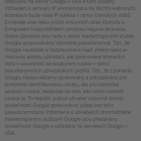
odesílány na server Googlu v USA a tam uloženy.
Vzhledem k aktivaci IP anonymizace na těchto webových
stránkách bude vaše IP adresa v rámci členských států
Evropské unie nebo jiných smluvních stran Dohody o
Evropském hospodářském prostoru nejprve zkrácena.
Údaje uživatelů jsou tedy v rámci marketingových služeb
Google zpracovávány výhradně pseudonymně. Tzn., že
Google neukládá a nezpracovává např. jméno nebo e-
mailovou adresu uživatelů, ale zpracovává relevantní
data v souvislosti se souborem cookie v rámci
pseudonymních uživatelských profilů. Tzn., že z pohledu
Googlu nejsou reklamy spravovány a zobrazovány pro
konkrétně identifikovanou osobu, ale pro vlastníka
souboru cookie, nezávisle na tom, kdo tento vlastník
cookie je. To neplatí, pokud uživatel výslovně dovolil
společnosti Google zpracovávat údaje bez této
pseudonymizace. Informace o uživatelích shromážděné
marketingovými službami Google jsou předávány
společnosti Google a ukládány na serverech Googlu v
USA.