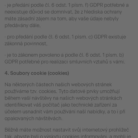
· je předání podle čl. 6 odst. 1 písm. f) GDPR potřebné a
neexistuje důvod se domnívat, že z hlediska ochrany
máte zásadní zájem na tom, aby vaše údaje nebyly
předávány dále,
· pro předání podle čl. 6 odst. 1 písm. c) GDPR existuje
zákonná povinnost,
· je to zákonem povoleno a podle čl. 6 odst. 1 písm. b)
GDPR potřebné pro realizaci smluvních vztahů s vámi.
4.
Soubory cookie (cookies)
Na některých částech našich webových stránek
používáme tzv. cookies. Tyto datové prvky umožňují
během vaší návštěvy na našich webových stránkách
identifikovat váš počítač jako technické zařízení za
účelem usnadnit vám používání naší nabídky, a to i při
opakovaných návštěvách.
Běžně máte možnost nastavit svůj internetový prohlížeč
tak, abyste byli o výskytu cookies informováni, a mohli je