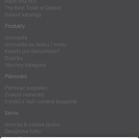
Najdi svůj styl
The Best Toilet of Duravit
Duravit katalogy
Produkty
Umyvadla
Umyvadla na desku / misky
Klozety pro SensoWash®
Doplňky
Všechny kategorie
Plánování
Plánovač koupelen
Znalost materiálů
5 kroků k Vaší vysněné koupelně
Servis
Novinky & tiskové zprávy
Designové fotky
Najdi Duravit prodejce