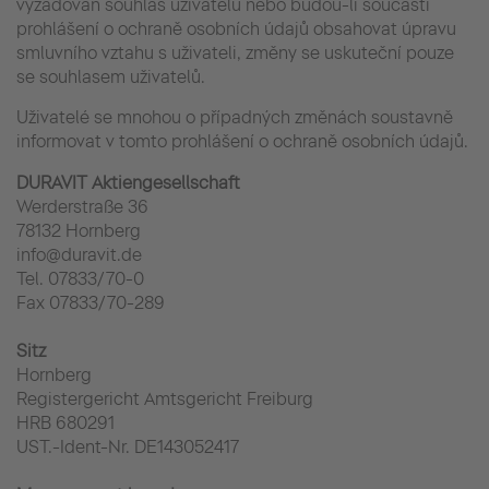
vyžadován souhlas uživatelů nebo budou-li součásti
prohlášení o ochraně osobních údajů obsahovat úpravu
smluvního vztahu s uživateli, změny se uskuteční pouze
se souhlasem uživatelů.
Uživatelé se mnohou o případných změnách soustavně
informovat v tomto prohlášení o ochraně osobních údajů.
DURAVIT Aktiengesellschaft
Werderstraße 36
78132 Hornberg
info@duravit.de
Tel. 07833/70-0
Fax 07833/70-289
Sitz
Hornberg
Registergericht Amtsgericht Freiburg
HRB 680291
UST.-Ident-Nr. DE143052417