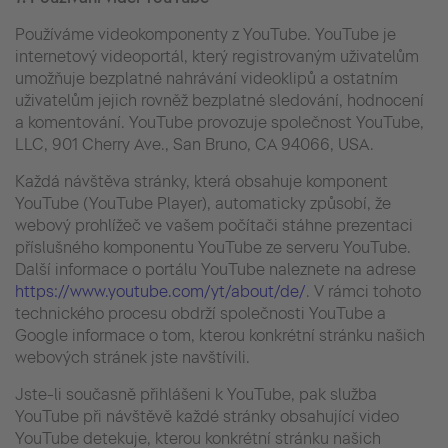
Používáme videokomponenty z YouTube. YouTube je
internetový videoportál, který registrovaným uživatelům
umožňuje bezplatné nahrávání videoklipů a ostatním
uživatelům jejich rovněž bezplatné sledování, hodnocení
a komentování. YouTube provozuje společnost YouTube,
LLC, 901 Cherry Ave., San Bruno, CA 94066, USA.
Každá návštěva stránky, která obsahuje komponent
YouTube (YouTube Player), automaticky způsobí, že
webový prohlížeč ve vašem počítači stáhne prezentaci
příslušného komponentu YouTube ze serveru YouTube.
Další informace o portálu YouTube naleznete na adrese
https://www.youtube.com/yt/about/de/
. V rámci tohoto
technického procesu obdrží společnosti YouTube a
Google informace o tom, kterou konkrétní stránku našich
webových stránek jste navštívili.
Jste-li současně přihlášeni k YouTube, pak služba
YouTube při návštěvě každé stránky obsahující video
YouTube detekuje, kterou konkrétní stránku našich