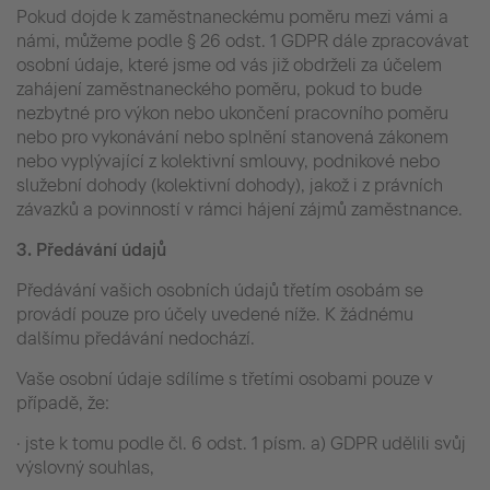
Pokud dojde k zaměstnaneckému poměru mezi vámi a
námi, můžeme podle § 26 odst. 1 GDPR dále zpracovávat
osobní údaje, které jsme od vás již obdrželi za účelem
zahájení zaměstnaneckého poměru, pokud to bude
nezbytné pro výkon nebo ukončení pracovního poměru
nebo pro vykonávání nebo splnění stanovená zákonem
nebo vyplývající z kolektivní smlouvy, podnikové nebo
služební dohody (kolektivní dohody), jakož i z právních
závazků a povinností v rámci hájení zájmů zaměstnance.
3.
Předávání údajů
Předávání vašich osobních údajů třetím osobám se
provádí pouze pro účely uvedené níže. K žádnému
dalšímu předávání nedochází.
Vaše osobní údaje sdílíme s třetími osobami pouze v
případě, že:
· jste k tomu podle čl. 6 odst. 1 písm. a) GDPR udělili svůj
výslovný souhlas,