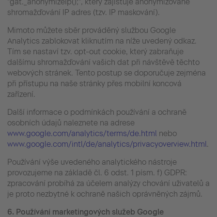
"gat._anonymizeIp();", který zajišťuje anonymizované
shromažďování IP adres (tzv. IP maskování).
Mimoto můžete sběr prováděný službou Google
Analytics zablokovat kliknutím na níže uvedený odkaz.
Tím se nastaví tzv. opt-out cookie, který zabraňuje
dalšímu shromažďování vašich dat při návštěvě těchto
webových stránek. Tento postup se doporučuje zejména
při přístupu na naše stránky přes mobilní koncová
zařízení.
Další informace o podmínkách používání a ochraně
osobních údajů naleznete na adrese
www.google.com/analytics/terms/de.html
nebo
www.google.com/intl/de/analytics/privacyoverview.html
.
Používání výše uvedeného analytického nástroje
provozujeme na základě čl. 6 odst. 1 písm. f) GDPR:
zpracování probíhá za účelem analýzy chování uživatelů a
je proto nezbytné k ochraně našich oprávněných zájmů.
6.
Používání
marketingových služeb Google