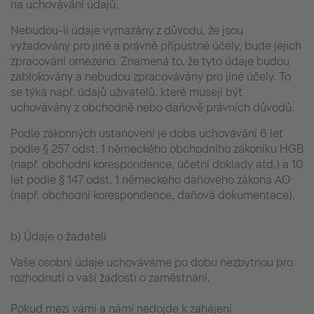
na uchovávání údajů.
Nebudou-li údaje vymazány z důvodu, že jsou
vyžadovány pro jiné a právně přípustné účely, bude jejich
zpracování omezeno. Znamená to, že tyto údaje budou
zablokovány a nebudou zpracovávány pro jiné účely. To
se týká např. údajů uživatelů, které musejí být
uchovávány z obchodně nebo daňově právních důvodů.
Podle zákonných ustanovení je doba uchovávání 6 let
podle § 257 odst. 1 německého obchodního zákoníku HGB
(např. obchodní korespondence, účetní doklady atd.) a 10
let podle § 147 odst. 1 německého daňového zákona AO
(např. obchodní korespondence, daňová dokumentace).
b) Údaje o žadateli
Vaše osobní údaje uchováváme po dobu nezbytnou pro
rozhodnutí o vaší žádosti o zaměstnání.
Pokud mezi vámi a námi nedojde k zahájení