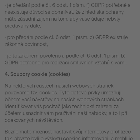
· je předání podle čl. 6 odst. 1 písm. f) GDPR potřebné a
neexistuje důvod se domnívat, že z hlediska ochrany
máte zásadní zájem na tom, aby vaše údaje nebyly
předávány dále,
· pro předání podle čl. 6 odst. 1 písm. c) GDPR existuje
zákonná povinnost,
· je to zákonem povoleno a podle čl. 6 odst. 1 písm. b)
GDPR potřebné pro realizaci smluvních vztahů s vámi.
4.
Soubory cookie (cookies)
Na některých částech našich webových stránek
používáme tzv. cookies. Tyto datové prvky umožňují
během vaší návštěvy na našich webových stránkách
identifikovat váš počítač jako technické zařízení za
účelem usnadnit vám používání naší nabídky, a to i při
opakovaných návštěvách.
Běžně máte možnost nastavit svůj internetový prohlížeč
tak, abyste byli o výskytu cookies informováni, a mohli je