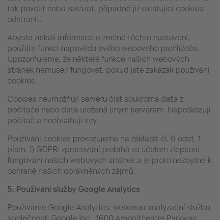
tak povolit nebo zakázat, případně již existující cookies
odstranit.
Abyste získali informace o změně těchto nastavení,
použijte funkci nápověda svého webového prohlížeče.
Upozorňujeme, že některé funkce našich webových
stránek nemusejí fungovat, pokud jste zakázali používání
cookies.
Cookies neumožňují serveru číst soukromá data z
počítače nebo data uložená jiným serverem. Nepoškozují
počítač a neobsahují viry.
Používání cookies provozujeme na základě čl. 6 odst. 1
písm. f) GDPR: zpracování probíhá za účelem zlepšení
fungování našich webových stránek a je proto nezbytné k
ochraně našich oprávněných zájmů.
5.
Používání služby Google Analytics
Používáme Google Analytics, webovou analyzační službu
společnosti Google Inc., 1600 Amphitheatre Parkway,