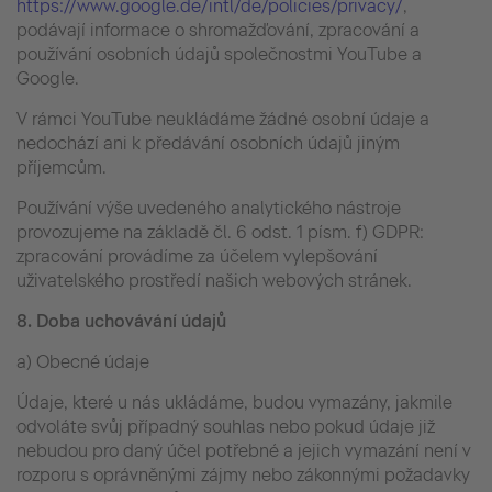
https://www.google.de/intl/de/policies/privacy/
,
podávají informace o shromažďování, zpracování a
používání osobních údajů společnostmi YouTube a
Google.
V rámci YouTube neukládáme žádné osobní údaje a
nedochází ani k předávání osobních údajů jiným
příjemcům.
Používání výše uvedeného analytického nástroje
provozujeme na základě čl. 6 odst. 1 písm. f) GDPR:
zpracování provádíme za účelem vylepšování
uživatelského prostředí našich webových stránek.
8.
Doba uchovávání údajů
a) Obecné údaje
Údaje, které u nás ukládáme, budou vymazány, jakmile
odvoláte svůj případný souhlas nebo pokud údaje již
nebudou pro daný účel potřebné a jejich vymazání není v
rozporu s oprávněnými zájmy nebo zákonnými požadavky