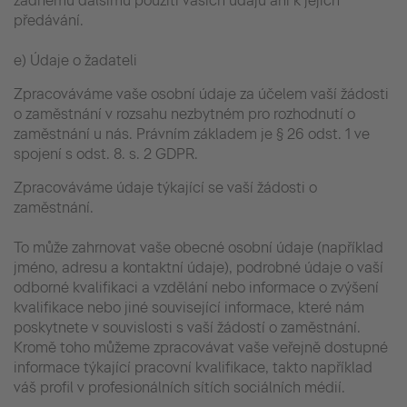
žádnému dalšímu použití vašich údajů ani k jejich
předávání.
e) Údaje o žadateli
Zpracováváme vaše osobní údaje za účelem vaší žádosti
o zaměstnání v rozsahu nezbytném pro rozhodnutí o
zaměstnání u nás. Právním základem je § 26 odst. 1 ve
spojení s odst. 8. s. 2 GDPR.
Zpracováváme údaje týkající se vaší žádosti o
zaměstnání.
To může zahrnovat vaše obecné osobní údaje (například
jméno, adresu a kontaktní údaje), podrobné údaje o vaší
odborné kvalifikaci a vzdělání nebo informace o zvýšení
kvalifikace nebo jiné související informace, které nám
poskytnete v souvislosti s vaší žádostí o zaměstnání.
Kromě toho můžeme zpracovávat vaše veřejně dostupné
informace týkající pracovní kvalifikace, takto například
váš profil v profesionálních sítích sociálních médií.