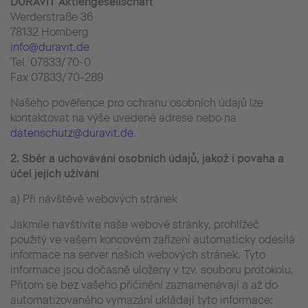
DURAVIT Aktiengesellschaft
Werderstraße 36
78132 Hornberg
info@duravit.de
Tel. 07833/70-0
Fax 07833/70-289
Našeho pověřence pro ochranu osobních údajů lze
kontaktovat na výše uvedené adrese nebo na
datenschutz@duravit.de
.
2.
Sběr a uchovávání osobních údajů, jakož i povaha a
účel jejich užívání
a) Při návštěvě webových stránek
Jakmile navštívíte naše webové stránky, prohlížeč
použitý ve vašem koncovém zařízení automaticky odesílá
informace na server našich webových stránek. Tyto
informace jsou dočasně uloženy v tzv. souboru protokolu.
Přitom se bez vašeho přičinění zaznamenávají a až do
automatizovaného vymazání ukládají tyto informace: