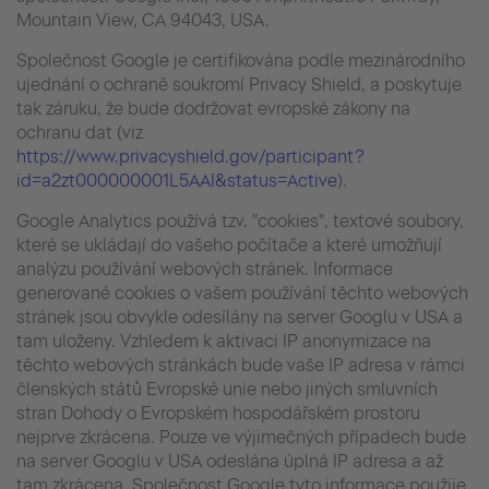
Mountain View, CA 94043, USA.
Společnost Google je certifikována podle mezinárodního
ujednání o ochraně soukromí Privacy Shield, a poskytuje
tak záruku, že bude dodržovat evropské zákony na
ochranu dat (viz
https://www.privacyshield.gov/participant?
id=a2zt000000001L5AAI&status=Active
).
Google Analytics používá tzv. "cookies", textové soubory,
které se ukládají do vašeho počítače a které umožňují
analýzu používání webových stránek. Informace
generované cookies o vašem používání těchto webových
stránek jsou obvykle odesílány na server Googlu v USA a
tam uloženy. Vzhledem k aktivaci IP anonymizace na
těchto webových stránkách bude vaše IP adresa v rámci
členských států Evropské unie nebo jiných smluvních
stran Dohody o Evropském hospodářském prostoru
nejprve zkrácena. Pouze ve výjimečných případech bude
na server Googlu v USA odeslána úplná IP adresa a až
tam zkrácena. Společnost Google tyto informace použije