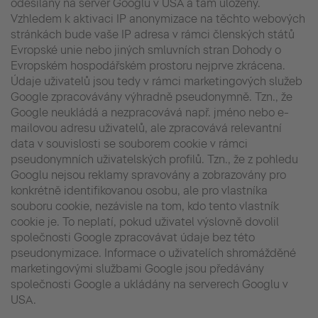
odesílány na server Googlu v USA a tam uloženy.
Vzhledem k aktivaci IP anonymizace na těchto webových
stránkách bude vaše IP adresa v rámci členských států
Evropské unie nebo jiných smluvních stran Dohody o
Evropském hospodářském prostoru nejprve zkrácena.
Údaje uživatelů jsou tedy v rámci marketingových služeb
Google zpracovávány výhradně pseudonymně. Tzn., že
Google neukládá a nezpracovává např. jméno nebo e-
mailovou adresu uživatelů, ale zpracovává relevantní
data v souvislosti se souborem cookie v rámci
pseudonymních uživatelských profilů. Tzn., že z pohledu
Googlu nejsou reklamy spravovány a zobrazovány pro
konkrétně identifikovanou osobu, ale pro vlastníka
souboru cookie, nezávisle na tom, kdo tento vlastník
cookie je. To neplatí, pokud uživatel výslovně dovolil
společnosti Google zpracovávat údaje bez této
pseudonymizace. Informace o uživatelích shromážděné
marketingovými službami Google jsou předávány
společnosti Google a ukládány na serverech Googlu v
USA.