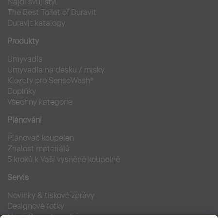
Najdi svůj styl
The Best Toilet of Duravit
Duravit katalogy
Produkty
Umyvadla
Umyvadla na desku / misky
Klozety pro SensoWash®
Doplňky
Všechny kategorie
Plánování
Plánovač koupelen
Znalost materiálů
5 kroků k Vaší vysněné koupelně
Servis
Novinky & tiskové zprávy
Designové fotky
Najdi Duravit prodejce