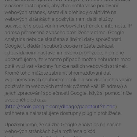
v našem zastoupení, aby zhodnotila vaše používání
webových stránek, sestavila přehledy o aktivitě na
webových stránkách a poskytla nám další služby
související s používáním webových stránek a internetu. IP
adresa přenesená z vašeho prohlížeče v rámci Google
Analytics nebude sloučena s jinými daty společnosti
Google. Ukládání souborů cookie můžete zakázat
odpovídajícím nastavením svého prohlížeče, nicméně
upozorňujeme, že v tomto případě možná nebudete moci
plně využívat všechny funkce našich webových stránek.
Kromě toho můžete zabránit shromažďování dat
vygenerovaných souborem cookie a souvisejících s vaším
používáním webových stránek (včetně vaší IP adresy) a
jejich zpracování společností Google, když si pomocí níže
uvedeného odkazu
(
http://tools.google.com/dlpage/gaoptout?hl=de
)
stáhnete a nainstalujete dostupný plugin prohlížeče.
Upozorňujeme, že služba Google Analytics na našich
webových stránkách byla rozšířena o kód