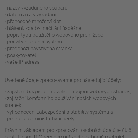
· název vyžádaného souboru
· datum a čas vyžádání
· přenesené množství dat
· hlášení, zda byl načítání úspěšné
· popis typu použitého webového prohlížeče
· použitý operační systém
· předchozí navštívená stránka
· poskytovatel
· vaše IP adresa
Uvedené údaje zpracováváme pro následující účely:
· zajištění bezproblémového připojení webových stránek,
· zajištění komfortního používání našich webových
stránek,
· vyhodnocení zabezpečení a stability systému a
· pro další administrativní účely.
Právním základem pro zpracování osobních údajů je čl. 6
odst. 1 písm. f) Obecného nařízení o ochraně osobních