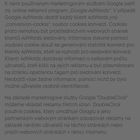
K námi používaným marketingovým službám Google patří
mj. online reklamní program „Google AdWords“. V případě
Google AdWords obdrží každý klient AdWords jiný
„conversion-cookie“, soubor cookies konverzí. Cookies
proto nemohou být prostřednictvím webových stránek
klientů AdWords sledovány. Informace získané pomocí
souboru cookie slouží ke generování statistik konverzí pro
klienty AdWords, kteří se rozhodli pro sledování konverzí.
Klienti AdWords dostávají informaci o celkovém počtu
uživatelů, kteří klikli na jejich reklamu a byli přesměrování
na stránku opatřenou tagem pro sledování konverzí.
Neobdrží však žádné informace, pomocí nichž by bylo
možné uživatele osobně identifikovat.
Na základě marketingové služby Google "DoubleClick"
můžeme vkládat reklamy třetích stran. DoubleClick
používá cookies, který umožňuje Googlu a jeho
partnerským webovým stránkám zobrazovat reklamy na
základě návštěv uživatelů na těchto stránkách nebo
jiných webových stránkách v rámci internetu.