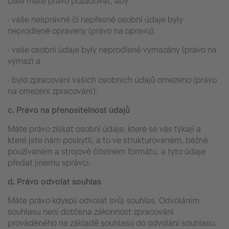
Dále máte právo požadovat, aby
· vaše nesprávné či nepřesné osobní údaje byly
neprodleně opraveny (právo na opravu);
· vaše osobní údaje byly neprodleně vymazány (právo na
výmaz) a
· bylo zpracování vašich osobních údajů omezeno (právo
na omezení zpracování).
c.
Právo na přenositelnost údajů
Máte právo získat osobní údaje, které se vás týkají a
které jste nám poskytli, a to ve strukturovaném, běžně
používaném a strojově čitelném formátu, a tyto údaje
předat jinému správci.
d.
Právo odvolat souhlas
Máte právo kdykoli odvolat svůj souhlas. Odvoláním
souhlasu není dotčena zákonnost zpracování
prováděného na základě souhlasu do odvolání souhlasu.