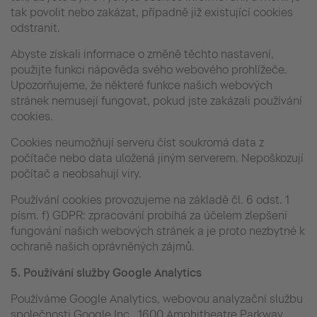
tak povolit nebo zakázat, případně již existující cookies
odstranit.
Abyste získali informace o změně těchto nastavení,
použijte funkci nápověda svého webového prohlížeče.
Upozorňujeme, že některé funkce našich webových
stránek nemusejí fungovat, pokud jste zakázali používání
cookies.
Cookies neumožňují serveru číst soukromá data z
počítače nebo data uložená jiným serverem. Nepoškozují
počítač a neobsahují viry.
Používání cookies provozujeme na základě čl. 6 odst. 1
písm. f) GDPR: zpracování probíhá za účelem zlepšení
fungování našich webových stránek a je proto nezbytné k
ochraně našich oprávněných zájmů.
5.
Používání služby Google Analytics
Používáme Google Analytics, webovou analyzační službu
společnosti Google Inc., 1600 Amphitheatre Parkway,