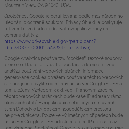
Mountain View, CA 94043, USA.
Společnost Google je certifikována podle mezinárodního
ujednání o ochraně soukromí Privacy Shield, a poskytuje
tak záruku, že bude dodržovat evropské zákony na
ochranu dat (viz
https://www.privacyshield.gov/participant?
id=a2zt000000001L5AAI&status=Active
).
Google Analytics používá tzv. "cookies", textové soubory,
které se ukládají do vašeho počítače a které umožňují
analýzu používání webových stránek. Informace
generované cookies o vašem používání těchto webových
stránek jsou obvykle odesílány na server Googlu v USA a
tam uloženy. Vzhledem k aktivaci IP anonymizace na
těchto webových stránkách bude vaše IP adresa v rámci
členských států Evropské unie nebo jiných smluvních
stran Dohody o Evropském hospodářském prostoru
nejprve zkrácena. Pouze ve výjimečných případech bude
na server Googlu v USA odeslána úplná IP adresa a až
tam zkrácena. Společnost Google tyto informace použije