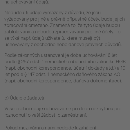
na uchovávání údajů.
Nebudou-li údaje vymazány z důvodu, že jsou
vyžadovány pro jiné a právně přípustné účely, bude jejich
zpracování omezeno. Znamená to, že tyto údaje budou
zablokovány a nebudou zpracovávány pro jiné účely. To
se týká např. údajů uživatelů, které musejí být
uchovávány z obchodně nebo daňově právních důvodů.
Podle zákonných ustanovení je doba uchovávání 6 let
podle § 257 odst. 1 německého obchodního zákoníku HGB
(např. obchodní korespondence, účetní doklady atd.) a 10
let podle § 147 odst. 1 německého daňového zákona AO
(např. obchodní korespondence, daňová dokumentace).
b) Údaje o žadateli
Vaše osobní údaje uchováváme po dobu nezbytnou pro
rozhodnutí o vaší žádosti o zaměstnání.
Pokud mezi vámi a námi nedojde k zahájení