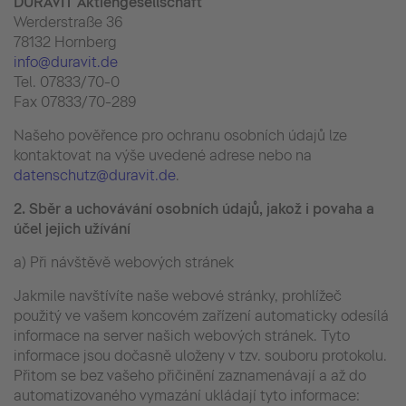
DURAVIT Aktiengesellschaft
Werderstraße 36
78132 Hornberg
info@duravit.de
Tel. 07833/70-0
Fax 07833/70-289
Našeho pověřence pro ochranu osobních údajů lze
kontaktovat na výše uvedené adrese nebo na
datenschutz@duravit.de
.
2.
Sběr a uchovávání osobních údajů, jakož i povaha a
účel jejich užívání
a) Při návštěvě webových stránek
Jakmile navštívíte naše webové stránky, prohlížeč
použitý ve vašem koncovém zařízení automaticky odesílá
informace na server našich webových stránek. Tyto
informace jsou dočasně uloženy v tzv. souboru protokolu.
Přitom se bez vašeho přičinění zaznamenávají a až do
automatizovaného vymazání ukládají tyto informace: