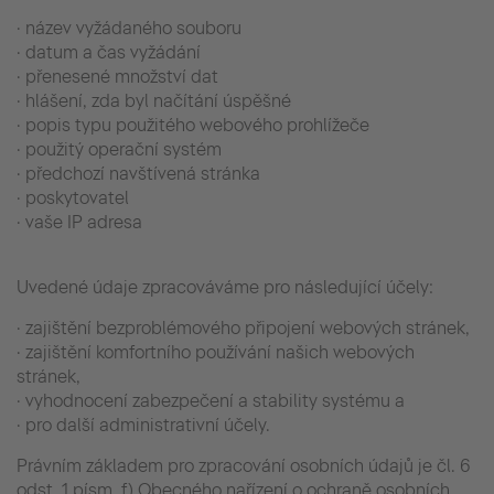
· název vyžádaného souboru
· datum a čas vyžádání
· přenesené množství dat
· hlášení, zda byl načítání úspěšné
· popis typu použitého webového prohlížeče
· použitý operační systém
· předchozí navštívená stránka
· poskytovatel
· vaše IP adresa
Uvedené údaje zpracováváme pro následující účely:
· zajištění bezproblémového připojení webových stránek,
· zajištění komfortního používání našich webových
stránek,
· vyhodnocení zabezpečení a stability systému a
· pro další administrativní účely.
Právním základem pro zpracování osobních údajů je čl. 6
odst. 1 písm. f) Obecného nařízení o ochraně osobních