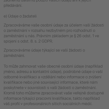
žádnému dalšímu použití vašich údajů ani k jejich
předávání.
e) Údaje o žadateli
Zpracováváme vaše osobní údaje za účelem vaší žádosti
o zaměstnání v rozsahu nezbytném pro rozhodnutí o
zaměstnání u nás. Právním základem je § 26 odst. 1 ve
spojení s odst. 8. s. 2 GDPR.
Zpracováváme údaje týkající se vaší žádosti o
zaměstnání.
To může zahrnovat vaše obecné osobní údaje (například
jméno, adresu a kontaktní údaje), podrobné údaje o vaší
odborné kvalifikaci a vzdělání nebo informace o zvýšení
kvalifikace nebo jiné související informace, které nám
poskytnete v souvislosti s vaší žádostí o zaměstnání.
Kromě toho můžeme zpracovávat vaše veřejně dostupné
informace týkající pracovní kvalifikace, takto například
váš profil v profesionálních sítích sociálních médií.