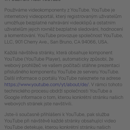
Používáme videokomponenty z YouTube. YouTube je
internetový videoportál, který registrovaným uživatelům
umožňuje bezplatné nahrávání videoklipů a ostatním
uživatelům jejich rovněž bezplatné sledování, hodnocení
a komentování. YouTube provozuje společnost YouTube,
LLC, 901 Cherry Ave., San Bruno, CA 94066, USA.
Každá návštěva stránky, která obsahuje komponent
YouTube (YouTube Player), automaticky způsobí, že
webový prohlížeč ve vašem počítači stáhne prezentaci
příslušného komponentu YouTube ze serveru YouTube.
Další informace o portálu YouTube naleznete na adrese
https://www.youtube.com/yt/about/de/
. V rámci tohoto
technického procesu obdrží společnosti YouTube a
Google informace o tom, kterou konkrétní stránku našich
webových stránek jste navštívili.
Jste-li současně přihlášeni k YouTube, pak služba
YouTube při návštěvě každé stránky obsahující video
YouTube detekuje, kterou konkrétní stránku našich