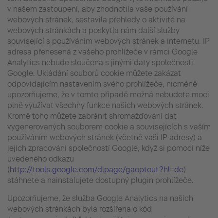
v našem zastoupení, aby zhodnotila vaše používání
webových stránek, sestavila přehledy o aktivitě na
webových stránkách a poskytla nám další služby
související s používáním webových stránek a internetu. IP
adresa přenesená z vašeho prohlížeče v rámci Google
Analytics nebude sloučena s jinými daty společnosti
Google. Ukládání souborů cookie můžete zakázat
odpovídajícím nastavením svého prohlížeče, nicméně
upozorňujeme, že v tomto případě možná nebudete moci
plně využívat všechny funkce našich webových stránek.
Kromě toho můžete zabránit shromažďování dat
vygenerovaných souborem cookie a souvisejících s vaším
používáním webových stránek (včetně vaší IP adresy) a
jejich zpracování společností Google, když si pomocí níže
uvedeného odkazu
(
http://tools.google.com/dlpage/gaoptout?hl=de
)
stáhnete a nainstalujete dostupný plugin prohlížeče.
Upozorňujeme, že služba Google Analytics na našich
webových stránkách byla rozšířena o kód