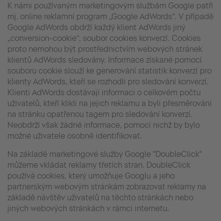
K námi používaným marketingovým službám Google patří
mj. online reklamní program „Google AdWords“. V případě
Google AdWords obdrží každý klient AdWords jiný
„conversion-cookie“, soubor cookies konverzí. Cookies
proto nemohou být prostřednictvím webových stránek
klientů AdWords sledovány. Informace získané pomocí
souboru cookie slouží ke generování statistik konverzí pro
klienty AdWords, kteří se rozhodli pro sledování konverzí.
Klienti AdWords dostávají informaci o celkovém počtu
uživatelů, kteří klikli na jejich reklamu a byli přesměrování
na stránku opatřenou tagem pro sledování konverzí.
Neobdrží však žádné informace, pomocí nichž by bylo
možné uživatele osobně identifikovat.
Na základě marketingové služby Google "DoubleClick"
můžeme vkládat reklamy třetích stran. DoubleClick
používá cookies, který umožňuje Googlu a jeho
partnerským webovým stránkám zobrazovat reklamy na
základě návštěv uživatelů na těchto stránkách nebo
jiných webových stránkách v rámci internetu.