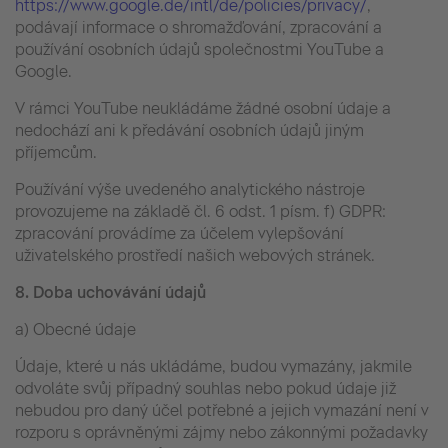
https://www.google.de/intl/de/policies/privacy/
,
podávají informace o shromažďování, zpracování a
používání osobních údajů společnostmi YouTube a
Google.
V rámci YouTube neukládáme žádné osobní údaje a
nedochází ani k předávání osobních údajů jiným
příjemcům.
Používání výše uvedeného analytického nástroje
provozujeme na základě čl. 6 odst. 1 písm. f) GDPR:
zpracování provádíme za účelem vylepšování
uživatelského prostředí našich webových stránek.
8.
Doba uchovávání údajů
a) Obecné údaje
Údaje, které u nás ukládáme, budou vymazány, jakmile
odvoláte svůj případný souhlas nebo pokud údaje již
nebudou pro daný účel potřebné a jejich vymazání není v
rozporu s oprávněnými zájmy nebo zákonnými požadavky