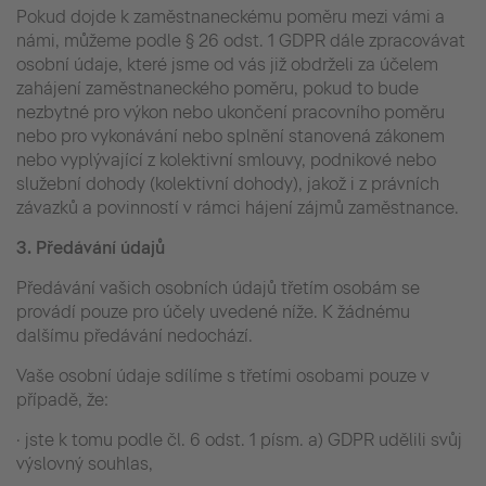
Pokud dojde k zaměstnaneckému poměru mezi vámi a
námi, můžeme podle § 26 odst. 1 GDPR dále zpracovávat
osobní údaje, které jsme od vás již obdrželi za účelem
zahájení zaměstnaneckého poměru, pokud to bude
nezbytné pro výkon nebo ukončení pracovního poměru
nebo pro vykonávání nebo splnění stanovená zákonem
nebo vyplývající z kolektivní smlouvy, podnikové nebo
služební dohody (kolektivní dohody), jakož i z právních
závazků a povinností v rámci hájení zájmů zaměstnance.
3.
Předávání údajů
Předávání vašich osobních údajů třetím osobám se
provádí pouze pro účely uvedené níže. K žádnému
dalšímu předávání nedochází.
Vaše osobní údaje sdílíme s třetími osobami pouze v
případě, že:
· jste k tomu podle čl. 6 odst. 1 písm. a) GDPR udělili svůj
výslovný souhlas,