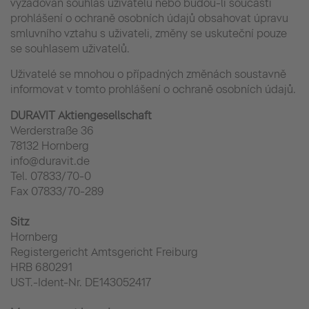
vyžadován souhlas uživatelů nebo budou-li součásti
prohlášení o ochraně osobních údajů obsahovat úpravu
smluvního vztahu s uživateli, změny se uskuteční pouze
se souhlasem uživatelů.
Uživatelé se mnohou o případných změnách soustavně
informovat v tomto prohlášení o ochraně osobních údajů.
DURAVIT Aktiengesellschaft
Werderstraße 36
78132 Hornberg
info@duravit.de
Tel. 07833/70-0
Fax 07833/70-289
Sitz
Hornberg
Registergericht Amtsgericht Freiburg
HRB 680291
UST.-Ident-Nr. DE143052417