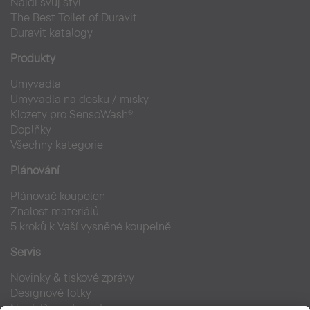
Najdi svůj styl
The Best Toilet of Duravit
Duravit katalogy
Produkty
Umyvadla
Umyvadla na desku / misky
Klozety pro SensoWash®
Doplňky
Všechny kategorie
Plánování
Plánovač koupelen
Znalost materiálů
5 kroků k Vaší vysněné koupelně
Servis
Novinky & tiskové zprávy
Designové fotky
Najdi Duravit prodejce