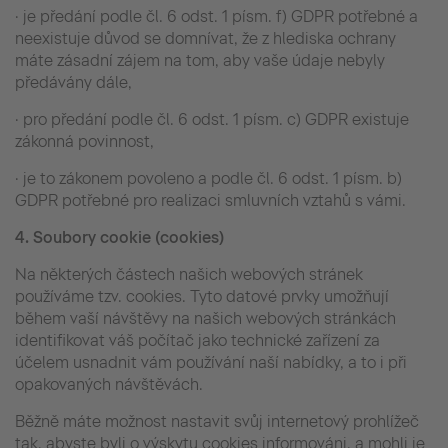
· je předání podle čl. 6 odst. 1 písm. f) GDPR potřebné a
neexistuje důvod se domnívat, že z hlediska ochrany
máte zásadní zájem na tom, aby vaše údaje nebyly
předávány dále,
· pro předání podle čl. 6 odst. 1 písm. c) GDPR existuje
zákonná povinnost,
· je to zákonem povoleno a podle čl. 6 odst. 1 písm. b)
GDPR potřebné pro realizaci smluvních vztahů s vámi.
4.
Soubory cookie (cookies)
Na některých částech našich webových stránek
používáme tzv. cookies. Tyto datové prvky umožňují
během vaší návštěvy na našich webových stránkách
identifikovat váš počítač jako technické zařízení za
účelem usnadnit vám používání naší nabídky, a to i při
opakovaných návštěvách.
Běžně máte možnost nastavit svůj internetový prohlížeč
tak, abyste byli o výskytu cookies informováni, a mohli je