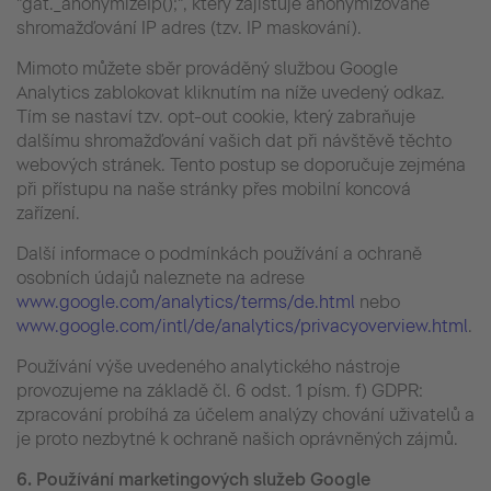
"gat._anonymizeIp();", který zajišťuje anonymizované
shromažďování IP adres (tzv. IP maskování).
Mimoto můžete sběr prováděný službou Google
Analytics zablokovat kliknutím na níže uvedený odkaz.
Tím se nastaví tzv. opt-out cookie, který zabraňuje
dalšímu shromažďování vašich dat při návštěvě těchto
webových stránek. Tento postup se doporučuje zejména
při přístupu na naše stránky přes mobilní koncová
zařízení.
Další informace o podmínkách používání a ochraně
osobních údajů naleznete na adrese
www.google.com/analytics/terms/de.html
nebo
www.google.com/intl/de/analytics/privacyoverview.html
.
Používání výše uvedeného analytického nástroje
provozujeme na základě čl. 6 odst. 1 písm. f) GDPR:
zpracování probíhá za účelem analýzy chování uživatelů a
je proto nezbytné k ochraně našich oprávněných zájmů.
6.
Používání
marketingových služeb Google