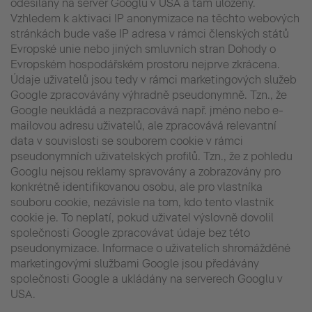
odesílány na server Googlu v USA a tam uloženy.
Vzhledem k aktivaci IP anonymizace na těchto webových
stránkách bude vaše IP adresa v rámci členských států
Evropské unie nebo jiných smluvních stran Dohody o
Evropském hospodářském prostoru nejprve zkrácena.
Údaje uživatelů jsou tedy v rámci marketingových služeb
Google zpracovávány výhradně pseudonymně. Tzn., že
Google neukládá a nezpracovává např. jméno nebo e-
mailovou adresu uživatelů, ale zpracovává relevantní
data v souvislosti se souborem cookie v rámci
pseudonymních uživatelských profilů. Tzn., že z pohledu
Googlu nejsou reklamy spravovány a zobrazovány pro
konkrétně identifikovanou osobu, ale pro vlastníka
souboru cookie, nezávisle na tom, kdo tento vlastník
cookie je. To neplatí, pokud uživatel výslovně dovolil
společnosti Google zpracovávat údaje bez této
pseudonymizace. Informace o uživatelích shromážděné
marketingovými službami Google jsou předávány
společnosti Google a ukládány na serverech Googlu v
USA.