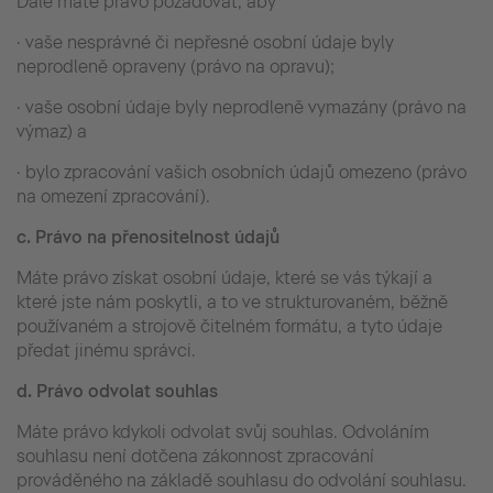
Dále máte právo požadovat, aby
· vaše nesprávné či nepřesné osobní údaje byly
neprodleně opraveny (právo na opravu);
· vaše osobní údaje byly neprodleně vymazány (právo na
výmaz) a
· bylo zpracování vašich osobních údajů omezeno (právo
na omezení zpracování).
c.
Právo na přenositelnost údajů
Máte právo získat osobní údaje, které se vás týkají a
které jste nám poskytli, a to ve strukturovaném, běžně
používaném a strojově čitelném formátu, a tyto údaje
předat jinému správci.
d.
Právo odvolat souhlas
Máte právo kdykoli odvolat svůj souhlas. Odvoláním
souhlasu není dotčena zákonnost zpracování
prováděného na základě souhlasu do odvolání souhlasu.