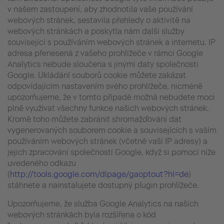
v našem zastoupení, aby zhodnotila vaše používání
webových stránek, sestavila přehledy o aktivitě na
webových stránkách a poskytla nám další služby
související s používáním webových stránek a internetu. IP
adresa přenesená z vašeho prohlížeče v rámci Google
Analytics nebude sloučena s jinými daty společnosti
Google. Ukládání souborů cookie můžete zakázat
odpovídajícím nastavením svého prohlížeče, nicméně
upozorňujeme, že v tomto případě možná nebudete moci
plně využívat všechny funkce našich webových stránek.
Kromě toho můžete zabránit shromažďování dat
vygenerovaných souborem cookie a souvisejících s vaším
používáním webových stránek (včetně vaší IP adresy) a
jejich zpracování společností Google, když si pomocí níže
uvedeného odkazu
(
http://tools.google.com/dlpage/gaoptout?hl=de
)
stáhnete a nainstalujete dostupný plugin prohlížeče.
Upozorňujeme, že služba Google Analytics na našich
webových stránkách byla rozšířena o kód