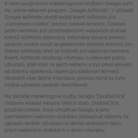
K námi používaným marketingovým službám Google patří
mj. online reklamní program „Google AdWords“. V případě
Google AdWords obdrží každý klient AdWords jiný
„conversion-cookie“, soubor cookies konverzí. Cookies
proto nemohou být prostřednictvím webových stránek
klientů AdWords sledovány. Informace získané pomocí
souboru cookie slouží ke generování statistik konverzí pro
klienty AdWords, kteří se rozhodli pro sledování konverzí.
Klienti AdWords dostávají informaci o celkovém počtu
uživatelů, kteří klikli na jejich reklamu a byli přesměrování
na stránku opatřenou tagem pro sledování konverzí.
Neobdrží však žádné informace, pomocí nichž by bylo
možné uživatele osobně identifikovat.
Na základě marketingové služby Google "DoubleClick"
můžeme vkládat reklamy třetích stran. DoubleClick
používá cookies, který umožňuje Googlu a jeho
partnerským webovým stránkám zobrazovat reklamy na
základě návštěv uživatelů na těchto stránkách nebo
jiných webových stránkách v rámci internetu.