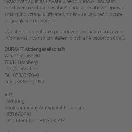
vyžadován souhlas uživatelů nebo budou-li součásti
prohlášení o ochraně osobních údajů obsahovat úpravu
smluvního vztahu s uživateli, změny se uskuteční pouze
se souhlasem uživatelů.
Uživatelé se mnohou o případných změnách soustavně
informovat v tomto prohlášení o ochraně osobních údajů.
DURAVIT Aktiengesellschaft
Werderstraße 36
78132 Hornberg
info@duravit.de
Tel. 07833/70-0
Fax 07833/70-289
Sitz
Hornberg
Registergericht Amtsgericht Freiburg
HRB 680291
UST.-Ident-Nr. DE143052417