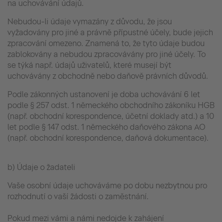
na uchovávání údajů.
Nebudou-li údaje vymazány z důvodu, že jsou
vyžadovány pro jiné a právně přípustné účely, bude jejich
zpracování omezeno. Znamená to, že tyto údaje budou
zablokovány a nebudou zpracovávány pro jiné účely. To
se týká např. údajů uživatelů, které musejí být
uchovávány z obchodně nebo daňově právních důvodů.
Podle zákonných ustanovení je doba uchovávání 6 let
podle § 257 odst. 1 německého obchodního zákoníku HGB
(např. obchodní korespondence, účetní doklady atd.) a 10
let podle § 147 odst. 1 německého daňového zákona AO
(např. obchodní korespondence, daňová dokumentace).
b) Údaje o žadateli
Vaše osobní údaje uchováváme po dobu nezbytnou pro
rozhodnutí o vaší žádosti o zaměstnání.
Pokud mezi vámi a námi nedojde k zahájení