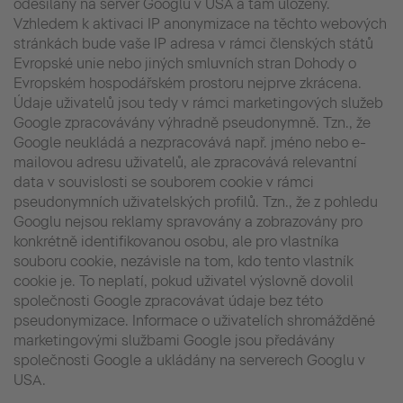
odesílány na server Googlu v USA a tam uloženy.
Vzhledem k aktivaci IP anonymizace na těchto webových
stránkách bude vaše IP adresa v rámci členských států
Evropské unie nebo jiných smluvních stran Dohody o
Evropském hospodářském prostoru nejprve zkrácena.
Údaje uživatelů jsou tedy v rámci marketingových služeb
Google zpracovávány výhradně pseudonymně. Tzn., že
Google neukládá a nezpracovává např. jméno nebo e-
mailovou adresu uživatelů, ale zpracovává relevantní
data v souvislosti se souborem cookie v rámci
pseudonymních uživatelských profilů. Tzn., že z pohledu
Googlu nejsou reklamy spravovány a zobrazovány pro
konkrétně identifikovanou osobu, ale pro vlastníka
souboru cookie, nezávisle na tom, kdo tento vlastník
cookie je. To neplatí, pokud uživatel výslovně dovolil
společnosti Google zpracovávat údaje bez této
pseudonymizace. Informace o uživatelích shromážděné
marketingovými službami Google jsou předávány
společnosti Google a ukládány na serverech Googlu v
USA.