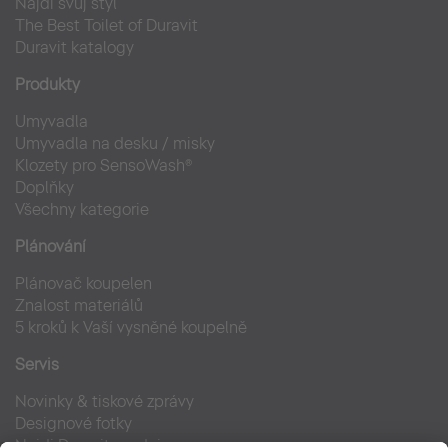
Najdi svůj styl
The Best Toilet of Duravit
Duravit katalogy
Produkty
Umyvadla
Umyvadla na desku / misky
Klozety pro SensoWash®
Doplňky
Všechny kategorie
Plánování
Plánovač koupelen
Znalost materiálů
5 kroků k Vaší vysněné koupelně
Servis
Novinky & tiskové zprávy
Designové fotky
Najdi Duravit prodejce