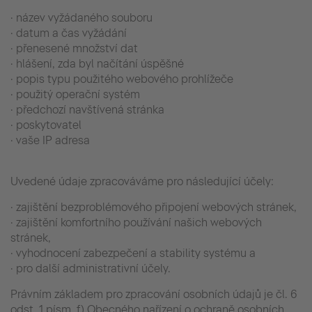
· název vyžádaného souboru
· datum a čas vyžádání
· přenesené množství dat
· hlášení, zda byl načítání úspěšné
· popis typu použitého webového prohlížeče
· použitý operační systém
· předchozí navštívená stránka
· poskytovatel
· vaše IP adresa
Uvedené údaje zpracováváme pro následující účely:
· zajištění bezproblémového připojení webových stránek,
· zajištění komfortního používání našich webových
stránek,
· vyhodnocení zabezpečení a stability systému a
· pro další administrativní účely.
Právním základem pro zpracování osobních údajů je čl. 6
odst. 1 písm. f) Obecného nařízení o ochraně osobních