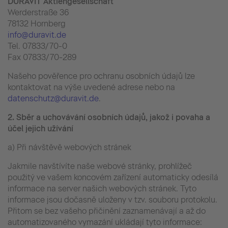
DURAVIT Aktiengesellschaft
Werderstraße 36
78132 Hornberg
info@duravit.de
Tel. 07833/70-0
Fax 07833/70-289
Našeho pověřence pro ochranu osobních údajů lze
kontaktovat na výše uvedené adrese nebo na
datenschutz@duravit.de
.
2.
Sběr a uchovávání osobních údajů, jakož i povaha a
účel jejich užívání
a) Při návštěvě webových stránek
Jakmile navštívíte naše webové stránky, prohlížeč
použitý ve vašem koncovém zařízení automaticky odesílá
informace na server našich webových stránek. Tyto
informace jsou dočasně uloženy v tzv. souboru protokolu.
Přitom se bez vašeho přičinění zaznamenávají a až do
automatizovaného vymazání ukládají tyto informace: