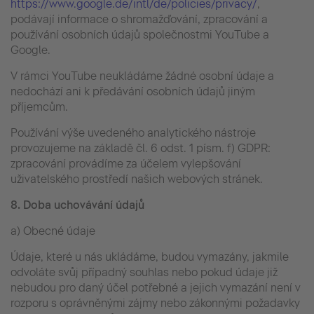
https://www.google.de/intl/de/policies/privacy/
,
podávají informace o shromažďování, zpracování a
používání osobních údajů společnostmi YouTube a
Google.
V rámci YouTube neukládáme žádné osobní údaje a
nedochází ani k předávání osobních údajů jiným
příjemcům.
Používání výše uvedeného analytického nástroje
provozujeme na základě čl. 6 odst. 1 písm. f) GDPR:
zpracování provádíme za účelem vylepšování
uživatelského prostředí našich webových stránek.
8.
Doba uchovávání údajů
a) Obecné údaje
Údaje, které u nás ukládáme, budou vymazány, jakmile
odvoláte svůj případný souhlas nebo pokud údaje již
nebudou pro daný účel potřebné a jejich vymazání není v
rozporu s oprávněnými zájmy nebo zákonnými požadavky