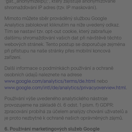
"gat._anonymizeIp();", který zajišťuje anonymizované
shromažďování IP adres (tzv. IP maskování).
Mimoto můžete sběr prováděný službou Google
Analytics zablokovat kliknutím na níže uvedený odkaz.
Tím se nastaví tzv. opt-out cookie, který zabraňuje
dalšímu shromažďování vašich dat při návštěvě těchto
webových stránek. Tento postup se doporučuje zejména
při přístupu na naše stránky přes mobilní koncová
zařízení.
Další informace o podmínkách používání a ochraně
osobních údajů naleznete na adrese
www.google.com/analytics/terms/de.html
nebo
www.google.com/intl/de/analytics/privacyoverview.html
.
Používání výše uvedeného analytického nástroje
provozujeme na základě čl. 6 odst. 1 písm. f) GDPR:
zpracování probíhá za účelem analýzy chování uživatelů a
je proto nezbytné k ochraně našich oprávněných zájmů.
6.
Používání
marketingových služeb Google