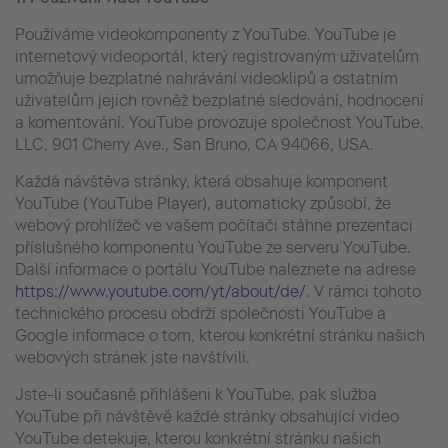
Používáme videokomponenty z YouTube. YouTube je
internetový videoportál, který registrovaným uživatelům
umožňuje bezplatné nahrávání videoklipů a ostatním
uživatelům jejich rovněž bezplatné sledování, hodnocení
a komentování. YouTube provozuje společnost YouTube,
LLC, 901 Cherry Ave., San Bruno, CA 94066, USA.
Každá návštěva stránky, která obsahuje komponent
YouTube (YouTube Player), automaticky způsobí, že
webový prohlížeč ve vašem počítači stáhne prezentaci
příslušného komponentu YouTube ze serveru YouTube.
Další informace o portálu YouTube naleznete na adrese
https://www.youtube.com/yt/about/de/
. V rámci tohoto
technického procesu obdrží společnosti YouTube a
Google informace o tom, kterou konkrétní stránku našich
webových stránek jste navštívili.
Jste-li současně přihlášeni k YouTube, pak služba
YouTube při návštěvě každé stránky obsahující video
YouTube detekuje, kterou konkrétní stránku našich