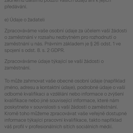
žádnému dalšímu použití vašich údajů ani k jejich
předávání.
e) Údaje o žadateli
Zpracováváme vaše osobní údaje za účelem vaší žádosti
o zaměstnání v rozsahu nezbytném pro rozhodnutí o
zaměstnání u nás. Právním základem je § 26 odst. 1 ve
spojení s odst. 8. s. 2 GDPR.
Zpracováváme údaje týkající se vaší žádosti o
zaměstnání.
To může zahrnovat vaše obecné osobní údaje (například
jméno, adresu a kontaktní údaje), podrobné údaje o vaší
odborné kvalifikaci a vzdělání nebo informace o zvýšení
kvalifikace nebo jiné související informace, které nám
poskytnete v souvislosti s vaší žádostí o zaměstnání.
Kromě toho můžeme zpracovávat vaše veřejně dostupné
informace týkající pracovní kvalifikace, takto například
váš profil v profesionálních sítích sociálních médií.