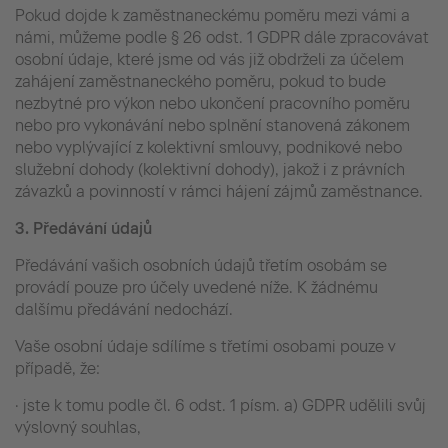
Pokud dojde k zaměstnaneckému poměru mezi vámi a
námi, můžeme podle § 26 odst. 1 GDPR dále zpracovávat
osobní údaje, které jsme od vás již obdrželi za účelem
zahájení zaměstnaneckého poměru, pokud to bude
nezbytné pro výkon nebo ukončení pracovního poměru
nebo pro vykonávání nebo splnění stanovená zákonem
nebo vyplývající z kolektivní smlouvy, podnikové nebo
služební dohody (kolektivní dohody), jakož i z právních
závazků a povinností v rámci hájení zájmů zaměstnance.
3.
Předávání údajů
Předávání vašich osobních údajů třetím osobám se
provádí pouze pro účely uvedené níže. K žádnému
dalšímu předávání nedochází.
Vaše osobní údaje sdílíme s třetími osobami pouze v
případě, že:
· jste k tomu podle čl. 6 odst. 1 písm. a) GDPR udělili svůj
výslovný souhlas,