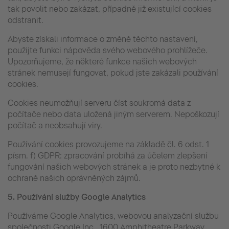
tak povolit nebo zakázat, případně již existující cookies
odstranit.
Abyste získali informace o změně těchto nastavení,
použijte funkci nápověda svého webového prohlížeče.
Upozorňujeme, že některé funkce našich webových
stránek nemusejí fungovat, pokud jste zakázali používání
cookies.
Cookies neumožňují serveru číst soukromá data z
počítače nebo data uložená jiným serverem. Nepoškozují
počítač a neobsahují viry.
Používání cookies provozujeme na základě čl. 6 odst. 1
písm. f) GDPR: zpracování probíhá za účelem zlepšení
fungování našich webových stránek a je proto nezbytné k
ochraně našich oprávněných zájmů.
5.
Používání služby Google Analytics
Používáme Google Analytics, webovou analyzační službu
společnosti Google Inc., 1600 Amphitheatre Parkway,