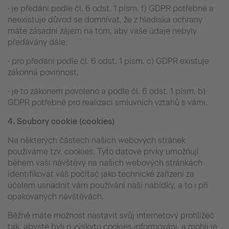
· je předání podle čl. 6 odst. 1 písm. f) GDPR potřebné a
neexistuje důvod se domnívat, že z hlediska ochrany
máte zásadní zájem na tom, aby vaše údaje nebyly
předávány dále,
· pro předání podle čl. 6 odst. 1 písm. c) GDPR existuje
zákonná povinnost,
· je to zákonem povoleno a podle čl. 6 odst. 1 písm. b)
GDPR potřebné pro realizaci smluvních vztahů s vámi.
4.
Soubory cookie (cookies)
Na některých částech našich webových stránek
používáme tzv. cookies. Tyto datové prvky umožňují
během vaší návštěvy na našich webových stránkách
identifikovat váš počítač jako technické zařízení za
účelem usnadnit vám používání naší nabídky, a to i při
opakovaných návštěvách.
Běžně máte možnost nastavit svůj internetový prohlížeč
tak, abyste byli o výskytu cookies informováni, a mohli je