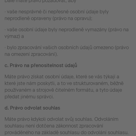
Dále máte právo požadovat, aby
· vaše nesprávné či nepřesné osobní údaje byly
neprodleně opraveny (právo na opravu);
· vaše osobní údaje byly neprodleně vymazány (právo na
výmaz) a
· bylo zpracování vašich osobních údajů omezeno (právo
na omezení zpracování).
c.
Právo na přenositelnost údajů
Máte právo získat osobní údaje, které se vás týkají a
které jste nám poskytli, a to ve strukturovaném, běžně
používaném a strojově čitelném formátu, a tyto údaje
předat jinému správci.
d.
Právo odvolat souhlas
Máte právo kdykoli odvolat svůj souhlas. Odvoláním
souhlasu není dotčena zákonnost zpracování
prováděného na základě souhlasu do odvolání souhlasu.