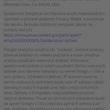
Mountain View, CA 94043, USA.
Společnost Google je certifikována podle mezinárodního
ujednání o ochraně soukromí Privacy Shield, a poskytuje
tak záruku, že bude dodržovat evropské zákony na
ochranu dat (viz
https://www.privacyshield.gov/participant?
id=a2zt000000001L5AAI&status=Active
).
Google Analytics používá tzv. "cookies", textové soubory,
které se ukládají do vašeho počítače a které umožňují
analýzu používání webových stránek. Informace
generované cookies o vašem používání těchto webových
stránek jsou obvykle odesílány na server Googlu v USA a
tam uloženy. Vzhledem k aktivaci IP anonymizace na
těchto webových stránkách bude vaše IP adresa v rámci
členských států Evropské unie nebo jiných smluvních
stran Dohody o Evropském hospodářském prostoru
nejprve zkrácena. Pouze ve výjimečných případech bude
na server Googlu v USA odeslána úplná IP adresa a až
tam zkrácena. Společnost Google tyto informace použije