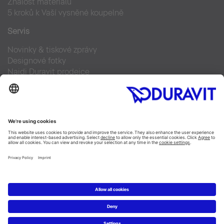
Znalost materiálů
5 kroků k Vaší vysněné koupelně
Servis
Novinky & tiskové zprávy
Designové fotky
Najdi Duravit prodejce
Často kladené otázky
Facebook
Instagram
Pinterest
Blog
Linked In
YouTube
Copyright © 2026 Duravit AG
Imprint
|
Prohlášení o ochraně osobních údajů
|
Nastavení
cookies
Czechia