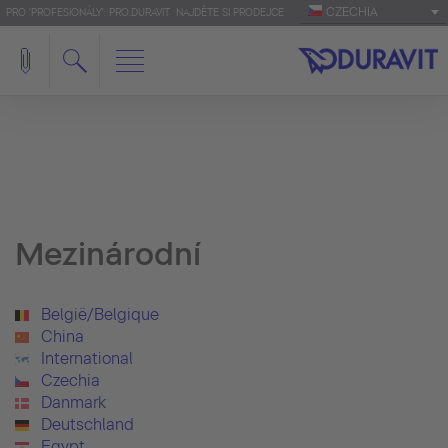
CZECHIA
PRO 'PROFESIONÁLY': PRO.DURAVIT
NAJDĚTE SI PRODEJCE
Mezinárodní
België/Belgique
China
International
Czechia
Danmark
Deutschland
Egypt