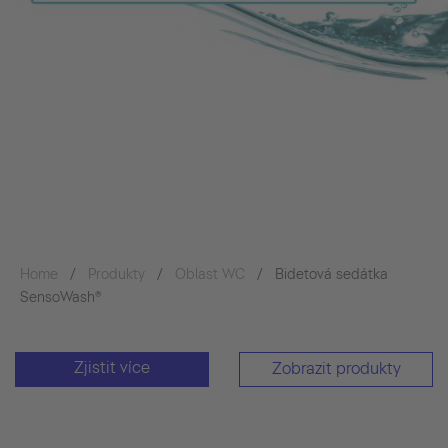
Home
Produkty
Oblast WC
Bidetová sedátka
SensoWash®
Zjistit více
Zobrazit produkty