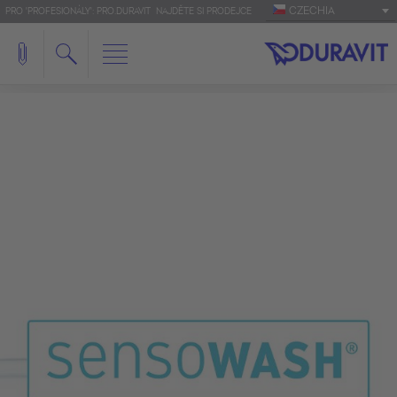
CZECHIA
PRO 'PROFESIONÁLY': PRO.DURAVIT
NAJDĚTE SI PRODEJCE