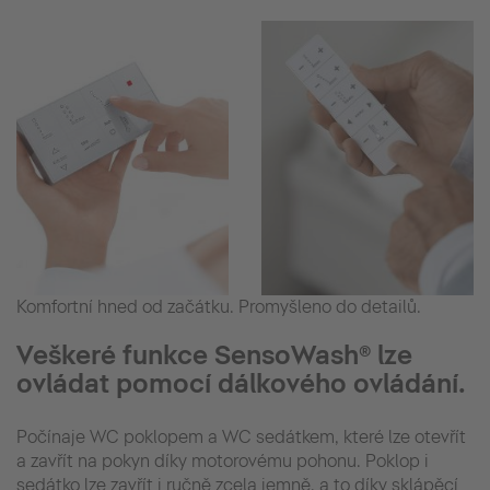
Komfortní hned od začátku. Promyšleno do detailů.
Veškeré funkce SensoWash® lze
ovládat pomocí dálkového ovládání.
Počínaje WC poklopem a WC sedátkem, které lze otevřít
a zavřít na pokyn díky motorovému pohonu. Poklop i
sedátko lze zavřít i ručně zcela jemně, a to díky sklápěcí