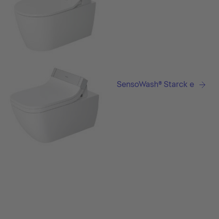
SensoWash® Starck e