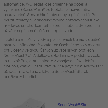
automatice. WC sedátko je příjemné na dotek a
vyhřívané (SensoWash® e), teplota je individuálně
nastavitelná. Senzor hlídá, aby nebylo příliš horké. Po
použití toalety si jednoduše zvolíte požadovanou funkci,
hýžďovou sprchu, komfortní sprchu nebo lady-sprchu a
užíváte si příjemné očištění teplou vodou.
Teplotu a množství vody a pozici trysek lze individuálně
nastavit. Mimořádně komfortní: Osobní hodnoty mohou
být uloženy ve dvou různých uživatelských profilech
(SensoWash® e). A dálkové ovládání je v podstatě zcela
intuitivní: Pro jistotu najdete v zahajovací fázi dobře
čitelnou, krátkou instruktáž ve více jazycích (SensoWash®
®
e), ideální také tehdy, když je SensoWash
Starck
používán v hotelích.
SensoWash® Slim