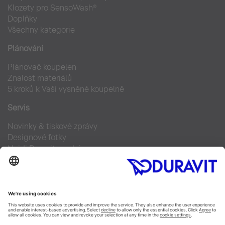
Klozety pro SensoWash®
Doplňky
Všechny kategorie
Plánování
Plánovač koupelen
Znalost materiálů
5 kroků k Vaší vysněné koupelně
Servis
Novinky & tiskové zprávy
Designové fotky
Najdi Duravit prodejce
Často kladené otázky
Facebook
Instagram
Pinterest
Blog