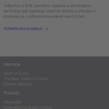
Odborníci z SHK (sanitární, tepelná a klimatizační
technika) rádi naplánují všechny detaily a přípojky a
postarají se o odborné provedené všech prací.
Vyhledávání prodejců
Inspirace
Najdi svůj styl
The Best Toilet of Duravit
Duravit katalogy
Produkty
Umyvadla
Umyvadla na desku / misky