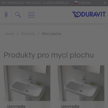
CZECHIA
PRO 'PROFESIONÁLY': PRO.DURAVIT
NAJDĚTE SI PRODEJCE
Home
Produkty
Mycí plocha
Produkty pro mycí plochu
Umyvadla
Umyvadla