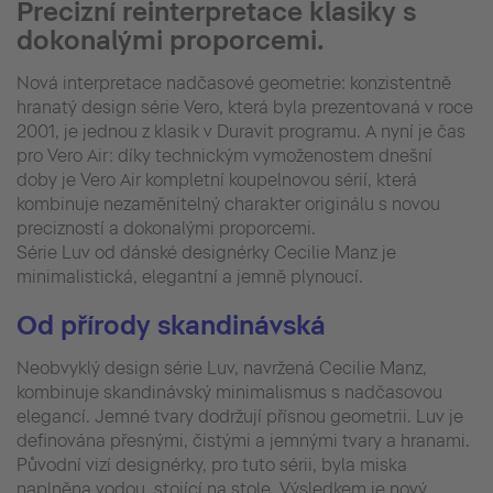
Precizní reinterpretace klasiky s
dokonalými proporcemi.
Nová interpretace nadčasové geometrie: konzistentně
hranatý design série Vero, která byla prezentovaná v roce
2001, je jednou z klasik v Duravit programu. A nyní je čas
pro Vero Air: díky technickým vymoženostem dnešní
doby je Vero Air kompletní koupelnovou sérií, která
kombinuje nezaměnitelný charakter originálu s novou
precizností a dokonalými proporcemi.
Série Luv od dánské designérky Cecilie Manz je
minimalistická, elegantní a jemně plynoucí.
Od přírody skandinávská
Neobvyklý design série Luv, navržená Cecilie Manz,
kombinuje skandinávský minimalismus s nadčasovou
elegancí. Jemné tvary dodržují přísnou geometrii. Luv je
definována přesnými, čistými a jemnými tvary a hranami.
Původní vizí designérky, pro tuto sérii, byla miska
naplněna vodou, stojící na stole. Výsledkem je nový