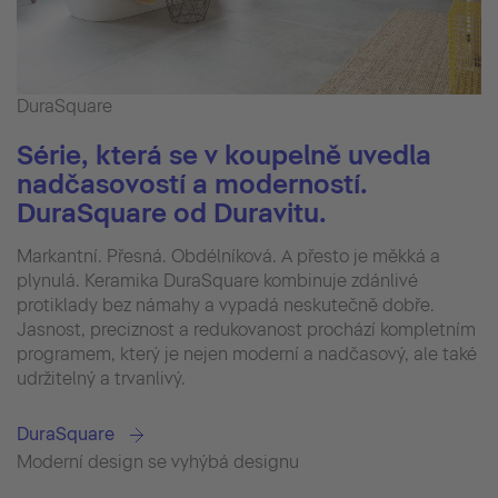
DuraSquare
Série, která se v koupelně uvedla
nadčasovostí a moderností.
DuraSquare od Duravitu.
Markantní. Přesná. Obdélníková. A přesto je měkká a
plynulá. Keramika DuraSquare kombinuje zdánlivé
protiklady bez námahy a vypadá neskutečně dobře.
Jasnost, preciznost a redukovanost prochází kompletním
programem, který je nejen moderní a nadčasový, ale také
udržitelný a trvanlivý.
DuraSquare
Moderní design se vyhýbá designu