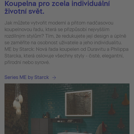
Koupelna pro zcela individuální
životní svět.
Jak můžete vytvořit moderní a přitom nadčasovou
koupelnovou řadu, která se přizpůsobí nejvyšším
rozdílným stylům? Tím, že redukujete její design a úplně
se zaměříte na osobnost uživatele a jeho individualitu.
ME by Starck: Nová řada koupelen od Duravitu a Philippa
Starcka, která oslovuje všechny styly - čisté, elegantní,
přírodní nebo syrové.
Series ME by Starck