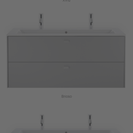
XViu
Brioso