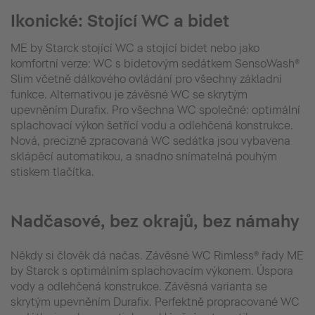
Ikonické: Stojící WC a bidet
ME by Starck stojící WC a stojící bidet nebo jako
komfortní verze: WC s bidetovým sedátkem SensoWash®
Slim včetně dálkového ovládání pro všechny základní
funkce. Alternativou je závěsné WC se skrytým
upevněním Durafix. Pro všechna WC společné: optimální
splachovací výkon šetřící vodu a odlehčená konstrukce.
Nová, precizně zpracovaná WC sedátka jsou vybavena
sklápěcí automatikou, a snadno snímatelná pouhým
stiskem tlačítka.
Nadčasové, bez okrajů, bez námahy
Někdy si člověk dá načas. Závěsné WC Rimless® řady ME
by Starck s optimálním splachovacím výkonem. Úspora
vody a odlehčená konstrukce. Závěsná varianta se
skrytým upevněním Durafix. Perfektně propracované WC