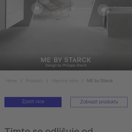
Home
Produkty
Všechny série
ME by Starck
Zjistit více
Zobrazit produkty
Tímto se odlišuje od