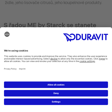
židle, jeho lisovače citrusů, jeho koupelnové produkty.
S řadou ME by Starck se stanete
vaším vlastním designérem
Různé velikosti van, sprchových vaniček, WC, bidetů,
umyvadel, umyvadel do nábytku, umyvadlových mís a
vestavných umyvadel, s vhodným keramickým sloupem
či polosloupem nebo podumyvadlovou skříňkou, závěsné
nebo stojící s chromovanými nožkami – vše je perfektně
vzájemně sladěno. A hodí se ke každému charakteru. Ale
především: k vám.