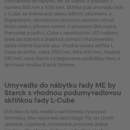
Umyvadlová do nábytku ME by Starck, k dispozici v
rozměru 830 mm a 1030 mm. Skříňka pod umyvadlo řady
L-Cube, se dvěma pod sebou ležícími zásuvkami, s
filigránskými, obvodovými stínovými spárami vytvoří
štíhlý celek s přímými liniemi. V provedení Bílá matná.
Pravoúhlé zrcadlo L-Cube s neoslňujícím LED světlem,
které lze rozsvítit a zhasnout pomocí infračerveného
zářiče včetně tlumiče jasu. Vhodná vysoká skříňka L-
Cube se dvířky: výška 1760 mm, šířka 400 mm, hloubka
240 mm, vana Starck s integrovanou podložkou hlavy a
sprchová vanička Starck Slimline.
Umyvadlo do nábytku řady ME by
Starck s vhodnou podumyvadlovou
skříňkou řady L-Cube
Dvě zásuvky bez madel a samočinnou vysouvací
technikou, díky nejnovější technologii Tip-on. Uvnitř
otevřené i uzavřené, mimořádně prostorné úložné