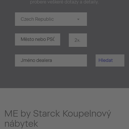
probere veškeré dotazy a detaily.
Czech Republic
20 km
Hledat
ME by Starck Koupelnový
nábytek