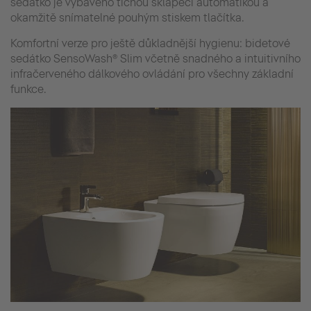
sedátko je vybaveno tichou sklápěcí automatikou a
okamžitě snímatelné pouhým stiskem tlačítka.
Komfortní verze pro ještě důkladnější hygienu: bidetové
sedátko SensoWash® Slim včetně snadného a intuitivního
infračerveného dálkového ovládání pro všechny základní
funkce.