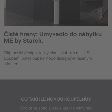
Čisté hrany: Umyvadlo do nábytku
ME by Starck.
Filigránský design, tenký okraj, hluboká mísa. Se
sloupem, polosloupem nebo designově řešeným
sifonem.
CO TAKHLE NOVOU KOUPELNU?
Spojte se specialistou, který s Vámi rád