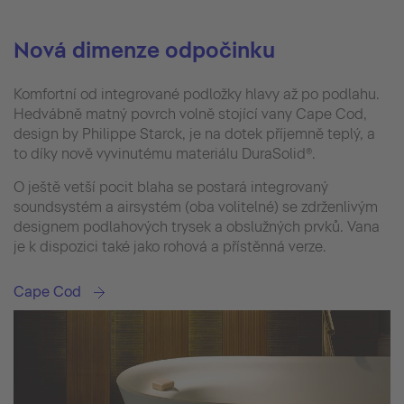
Nová dimenze odpočinku
Komfortní od integrované podložky hlavy až po podlahu.
Hedvábně matný povrch volně stojící vany Cape Cod,
design by Philippe Starck, je na dotek příjemně teplý, a
to díky nově vyvinutému materiálu DuraSolid®.
O ještě vetší pocit blaha se postará integrovaný
soundsystém a airsystém (oba volitelné) se zdrženlivým
designem podlahových trysek a obslužných prvků. Vana
je k dispozici také jako rohová a přístěnná verze.
Cape Cod