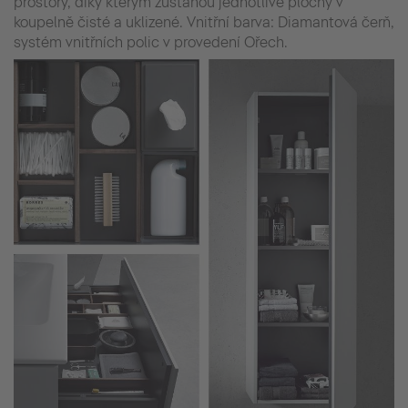
prostory, díky kterým zůstanou jednotlivé plochy v
koupelně čisté a uklizené. Vnitřní barva: Diamantová čerň,
systém vnitřních polic v provedení Ořech.