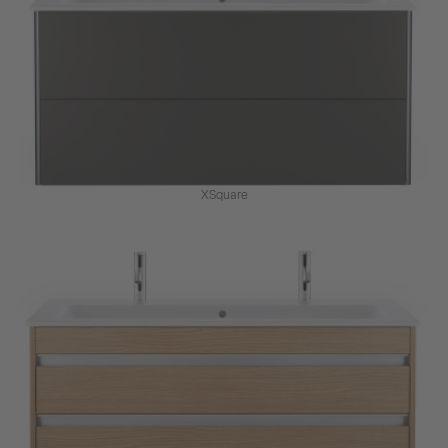
XSquare