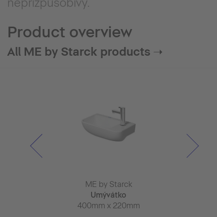
nepřizpůsobivý.
Product overview
All ME by Starck products ➝
 Starck
ME by Starck
ME by 
inál
Umývátko
Umyv
 x 350mm
400mm x 220mm
550mm x