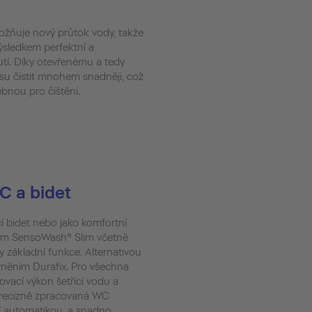
ožňuje nový průtok vody, takže
výsledkem perfektní a
tí. Díky otevřenému a tedy
ísu čistit mnohem snadněji, což
nou pro čištění.
WC a bidet
cí bidet nebo jako komfortní
em SensoWash® Slim včetně
 základní funkce. Alternativou
něním Durafix. Pro všechna
vací výkon šetřící vodu a
precizně zpracovaná WC
í automatikou, a snadno