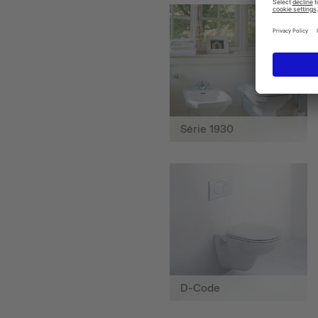
Série 1930
D-Code