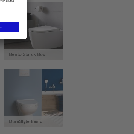
Bento Starck Box
DuraStyle Basic