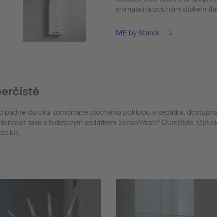
snímatelná pouhým stiskem tlač
ME by Starck
erčisté
 padne do oka kombinace plochého poklopu a sedátka, dostupná s
kombinovat také s bidetovým sedátkem SensoWash® DuraStyle. Optick
celku.