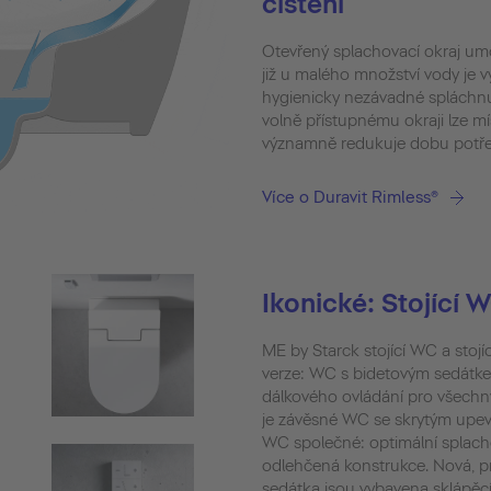
čištění
Otevřený splachovací okraj um
již u malého množství vody je 
hygienicky nezávadné spláchnu
volně přístupnému okraji lze m
významně redukuje dobu potřeb
Více o Duravit Rimless®
Ikonické: Stojící 
ME by Starck stojící WC a stojí
verze: WC s bidetovým sedátk
dálkového ovládání pro všechny
je závěsné WC se skrytým upev
WC společné: optimální splacho
odlehčená konstrukce. Nová, 
sedátka jsou vybavena sklápěc