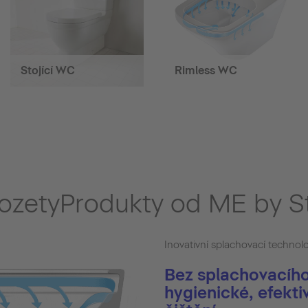
Stojící WC
Rimless WC
klozetyProdukty od ME by S
Inovativní splachovací technol
Bez splachovacího
hygienické, efektiv