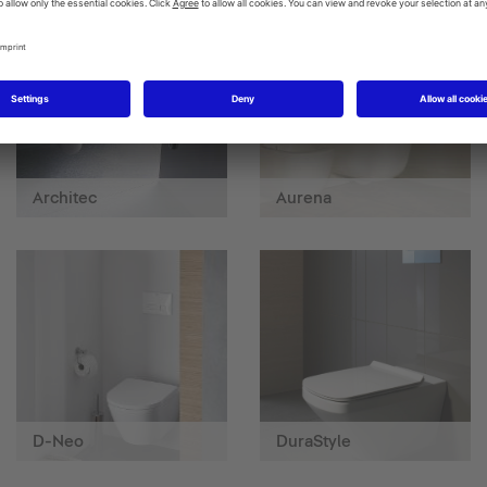
Architec
Aurena
D-Neo
DuraStyle