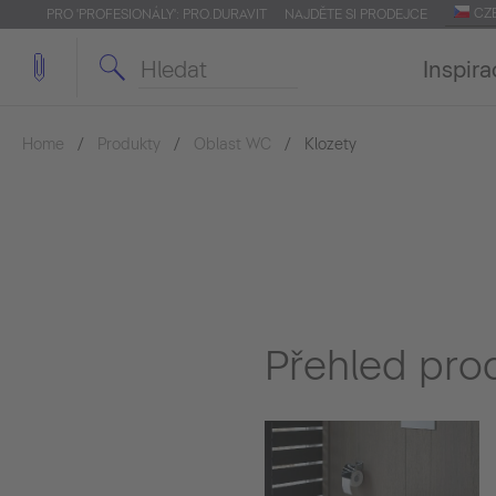
CZ
PRO 'PROFESIONÁLY': PRO.DURAVIT
NAJDĚTE SI PRODEJCE
Inspira
Home
Produkty
Oblast WC
Klozety
Přehled pro