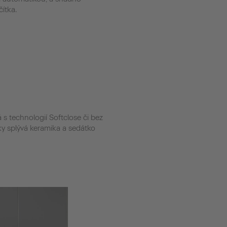
ítka.
 technologií Softclose či bez
y splývá keramika a sedátko