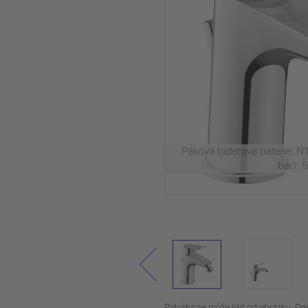
Páková bidetová baterie, 
bar): 5
Položka se může lišit od obrázku. De