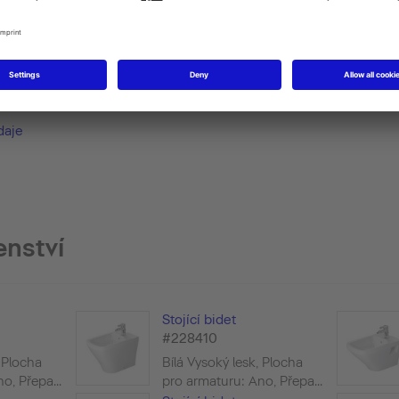
žení
Montážní návod
Technické 
daje
enství
Stojící bidet
#228410
, Plocha
Bílá Vysoký lesk, Plocha
o, Přepa...
pro armaturu: Ano, Přepa...