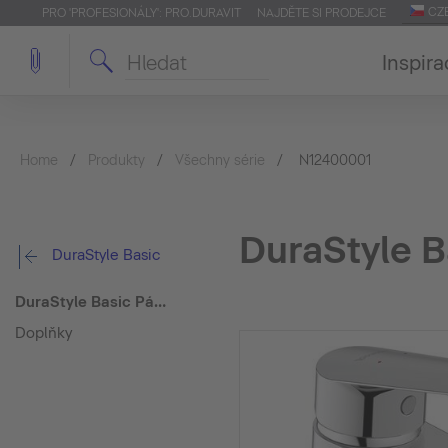
CZ
PRO 'PROFESIONÁLY': PRO.DURAVIT
NAJDĚTE SI PRODEJCE
Inspira
Home
Produkty
Všechny série
N12400001
DuraStyle B
DuraStyle Basic
DuraStyle Basic Páková bidetová baterie
Doplňky