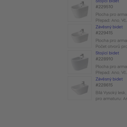
Stojící bidet
#229510
Plocha pro arma
Přepad: Ano, Vč.
Závěsný bidet
#229415
Plocha pro arma
Počet otvorů pro
Stojící bidet
#228910
Plocha pro arma
Přepad: Ano, Vč.
Závěsný bidet
#228615
Bílá Vysoký lesk
pro armaturu: An