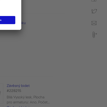
údaje o výrobku
Závěsný bidet
#228215
Bílá Vysoký lesk, Plocha
pro armaturu: Ano, Počet...