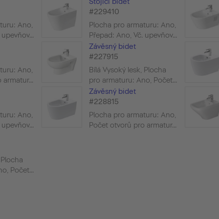
Stojící bidet
#229410
turu: Ano,
Plocha pro armaturu: Ano,
 upevňov...
Přepad: Ano, Vč. upevňov...
Závěsný bidet
#227915
turu: Ano,
Bílá Vysoký lesk, Plocha
 armatur...
pro armaturu: Ano, Počet...
Závěsný bidet
#228815
turu: Ano,
Plocha pro armaturu: Ano,
 upevňov...
Počet otvorů pro armatur...
, Plocha
o, Počet...