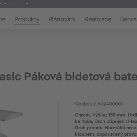
ECHIA
ce
Produkty
Plánování
Realizace
Servis
asic Páková bidetová bate
Výrobek č.
N12400001
Chrom, Výška: 156 mm, Hrd
kartuše, Druh připojení: Flex
Druh proudu: Normální prou
kloubem, doporučený provozní