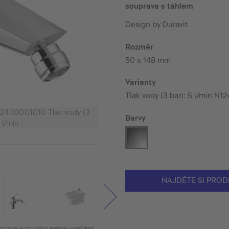
souprava s táhlem
Design by Duravit
Rozměr
50 x 148 mm
Varianty
Tlak vody (3 bar): 5 l/min N
N12400001010 Tlak vody (3
Barvy
 l/min
NAJDĚTE SI PROD
korace a doplňky nejsou součástí.