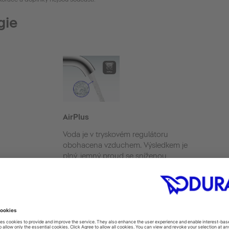
gie
AirPlus
Voda je v tryskovém regulátoru
obohacena vzduchem. Výsledkem je
plný, jemný proud se sníženou
spotřebou vody.