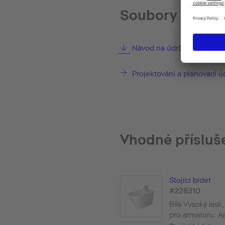
Soubory ke sta
Návod na údržbu
Projektování a plánovací ú
Vhodné přísluš
Stojící bidet
#228310
Bílá Vysoký lesk
pro armaturu: An