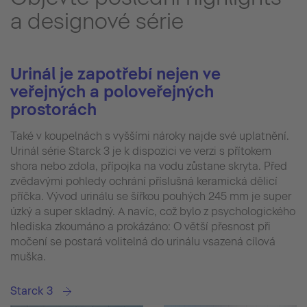
a designové série
Urinál je zapotřebí nejen ve
veřejných a poloveřejných
prostorách
Také v koupelnách s vyššími nároky najde své uplatnění.
Urinál série Starck 3 je k dispozici ve verzi s přítokem
shora nebo zdola, přípojka na vodu zůstane skryta. Před
zvědavými pohledy ochrání příslušná keramická dělicí
příčka. Vývod urinálu se šířkou pouhých 245 mm je super
úzký a super skladný. A navíc, což bylo z psychologického
hlediska zkoumáno a prokázáno: O větší přesnost při
močení se postará volitelná do urinálu vsazená cílová
muška.
Starck 3