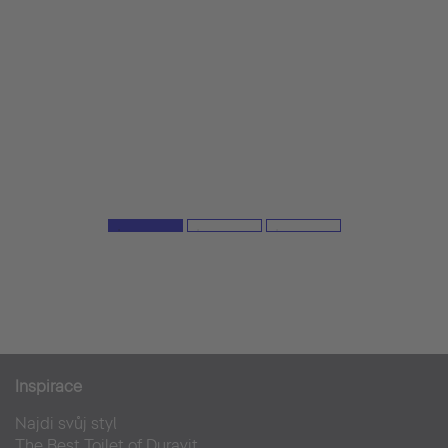
Inspirace
Najdi svůj styl
The Best Toilet of Duravit