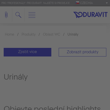
CZECHIA
PRO 'PROFESIONÁLY': PRO.DURAVIT
NAJDĚTE SI PRODEJCE
Home
Produkty
Oblast WC
Urinály
Zjistit více
Zobrazit produkty
Urinály
Objevte poslední highlights