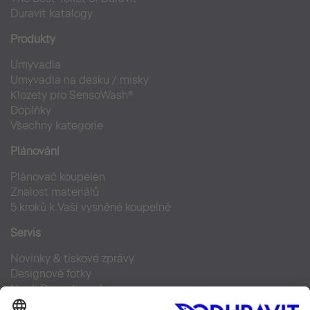
Duravit katalogy
Produkty
Umyvadla
Umyvadla na desku / misky
Klozety pro SensoWash®
Doplňky
Všechny kategorie
Plánování
Plánovač koupelen
Znalost materiálů
5 kroků k Vaší vysněné koupelně
Servis
Novinky & tiskové zprávy
Designové fotky
Najdi Duravit prodejce
Často kladené otázky