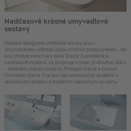
Nadčasově krásné umyvadlové
sestavy
Některé designové umělecké kousky jsou z
dlouhodobého pohledu spíše módním poblouzněním. Jak
jsou zredukované tvary série Starck 3 podařené a
nadčasově moderní, se projevuje v praxi již dlouhou dobu
– konkrétní stálost made by Philippe Starck a Duravit.
Umyvadlo Starck 3 se jeví jako jednoduchý obdélník s
obvodovým okrajem a hraněním napojeným na stěnu.