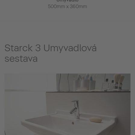
inály
500mm x 360mm
650mm x
x 400mm
Starck 3 Umyvadlová
sestava