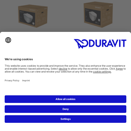
WC set závěsný
WC set závěsný
Starck 3 #422509
Starck 3 #452709
370 x 540 mm
370 x 540 mm
Starck 3 Bidety