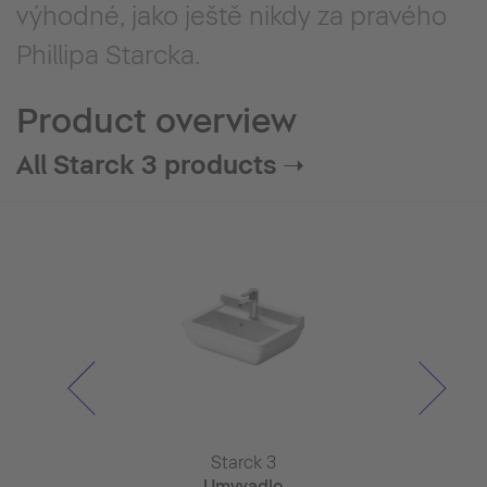
výhodné, jako ještě nikdy za pravého
Phillipa Starcka.
Product overview
All Starck 3 products ➝
rck 3
Starck 3
Star
cí stěna pro
Umyvadlo
Umyv