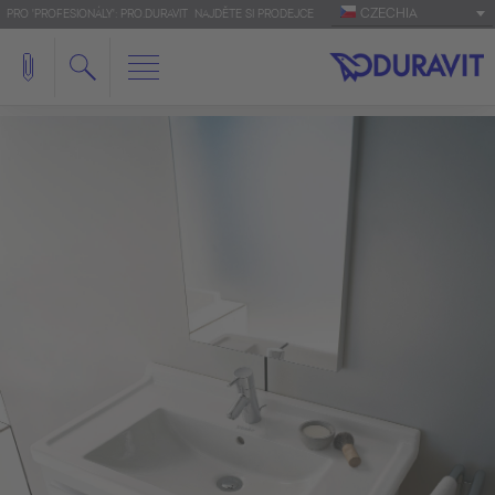
CZECHIA
PRO 'PROFESIONÁLY': PRO.DURAVIT
NAJDĚTE SI PRODEJCE