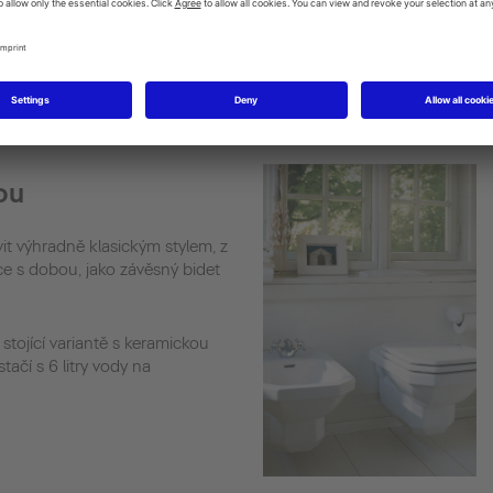
idet
ou
it výhradně klasickým stylem, z
ce s dobou, jako závěsný bidet
 stojící variantě s keramickou
ačí s 6 litry vody na