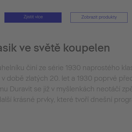
Zjistit více
Zobrazit produkty
asik ve světě koupelen
helníku činí ze série 1930 naprostého kla
v době zlatých 20. let a 1930 poprvé před
amu Duravit se již v myšlenkách neotáčí z
alší krásné prvky, které tvoří dnešní prog