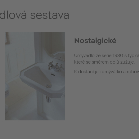
lová sestava
Nostalgické
Umyvadlo ze série 1930 s typi
které se směrem dolů zužuje.
K dostání je i umývátko a roho