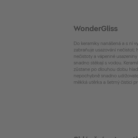
WonderGliss
Do keramiky nanášená a s ní vy
zabraňuje usazování nečistot:
nečistoty a vápenné usazenin
snadno stékají s vodou. Kerami
zůstane po dlouhou dobu hladká
nepochybně snadno udržovateln
měkká utěrka a šetrný čisticí p