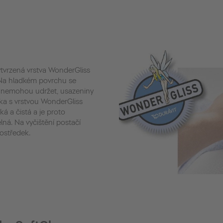
tvrzená vrstva WonderGliss
 Na hladkém povrchu se
y nemohou udržet, usazeniny
ka s vrstvou WonderGliss
 a čistá a je proto
á. Na vyčištění postačí
rostředek.