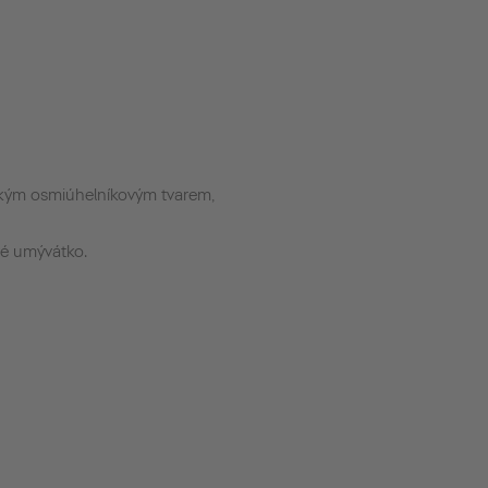
ckým osmiúhelníkovým tvarem,
vé umývátko.