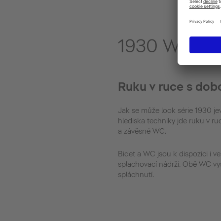
1930 WC a b
Ruku v ruce s dob
Jak se může look série 1930 jev
hlediska techniky jde ruku v ru
a závěsné WC.
Bidet a WC jsou k dispozici i ve
splachovací nádrží. Obě WC vyst
spláchnutí.