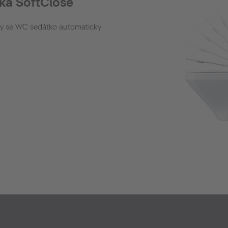
ka SoftClose
aby se WC sedátko automaticky