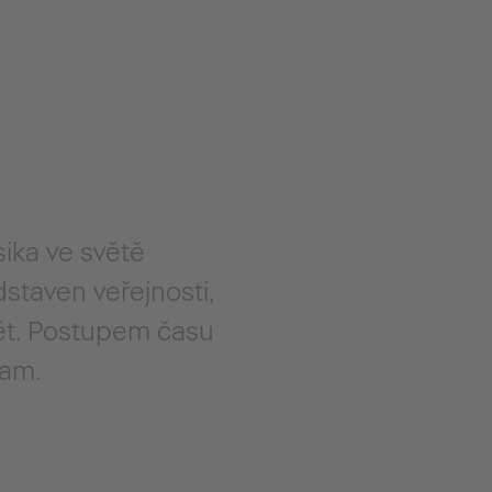
sika ve světě
staven veřejnosti,
pět. Postupem času
ram.