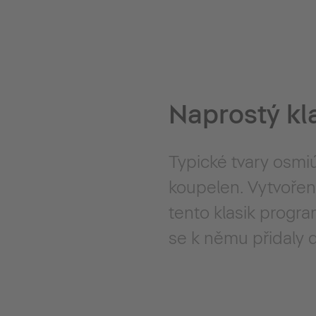
Naprostý kl
Typické tvary osmiú
koupelen. Vytvořen 
tento klasik progr
se k němu přidaly d