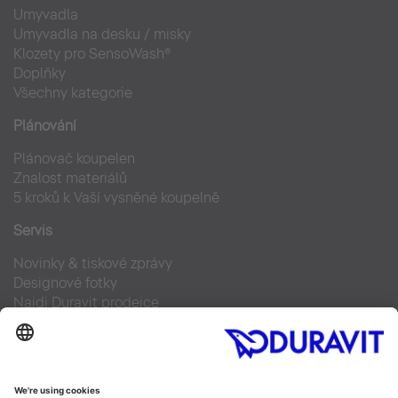
Umyvadla
Umyvadla na desku / misky
Klozety pro SensoWash®
Doplňky
Všechny kategorie
Plánování
Plánovač koupelen
Znalost materiálů
5 kroků k Vaší vysněné koupelně
Servis
Novinky & tiskové zprávy
Designové fotky
Najdi Duravit prodejce
Často kladené otázky