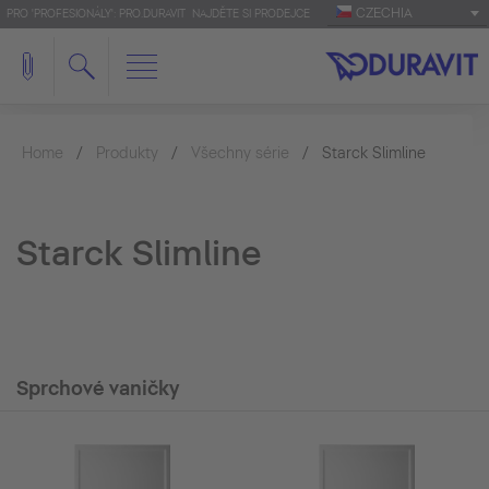
CZECHIA
PRO 'PROFESIONÁLY': PRO.DURAVIT
NAJDĚTE SI PRODEJCE
Home
Produkty
Všechny série
Starck Slimline
Starck Slimline
Sprchové vaničky