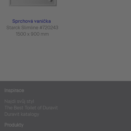
Sprchová vanička
Starck Slimline #720243
1500 x 900 mm
Inspirace
Najdi svůj styl
The Best Toilet of Duravit
Duravit katalogy
Produkty