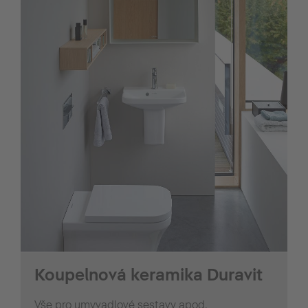
Koupelnová keramika Duravit
Vše pro umyvadlové sestavy apod.