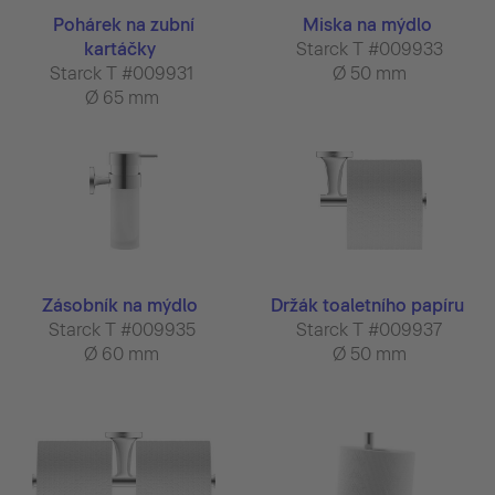
Pohárek na zubní
Miska na mýdlo
kartáčky
Starck T #009933
Starck T #009931
Ø 50 mm
Ø 65 mm
Zásobník na mýdlo
Držák toaletního papíru
Starck T #009935
Starck T #009937
Ø 60 mm
Ø 50 mm