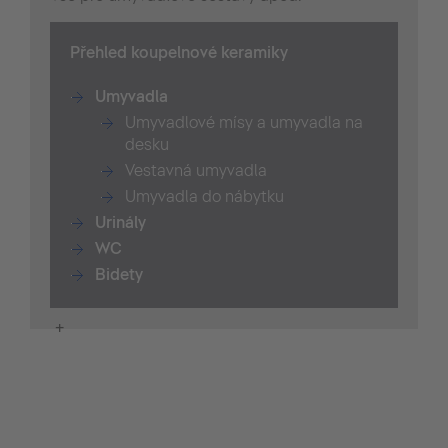
Přehled koupelnové keramiky
Umyvadla
Umyvadlové mísy a umyvadla na
desku
Vestavná umyvadla
Umyvadla do nábytku
Urinály
WC
Bidety