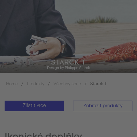
STARCK T
Design by Philippe Starck
Home
Produkty
Všechny série
Starck T
Zjistit více
Zobrazit produkty
Ikonické doplňky