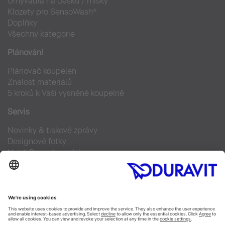
Umyvadla na desku / misky
Klozety pro SensoWash®
Doplňky
Všechny kategorie
Plánování
Plánovač koupelen
Znalost materiálů
5 kroků k Vaší vysněné koupelně
Servis
Novinky & tiskové zprávy
Designové fotky
Najdi Duravit prodejce
Často kladené otázky
Facebook
Instagram
Pinterest
Blog