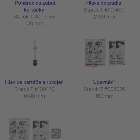
Pohárek na zubní
Hlava čerpadla
kartáčky
Starck T #100469
Starck T #009948
Ø 60 mm
170 mm
Hlavice kartáče a rukojeť
Upevnění
Starck T #100470
Starck T #005086
Ø 80 mm
160 mm