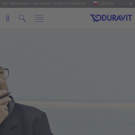
CZECHIA
PRO 'PROFESIONÁLY': PRO.DURAVIT
NAJDĚTE SI PRODEJCE