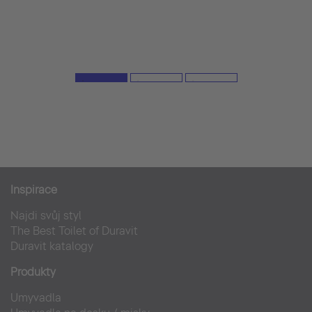
Inspirace
Najdi svůj styl
The Best Toilet of Duravit
Duravit katalogy
Produkty
Umyvadla