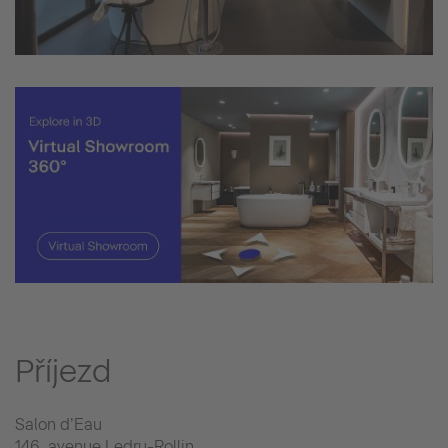
Příjezd
Salon d’Eau
146, avenue Ledru-Rollin