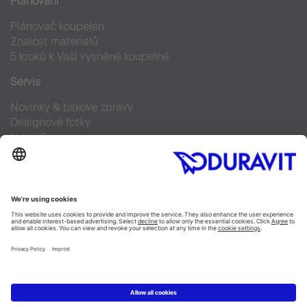
Plánování
Plánovač koupelen
Znalost materiálů
5 kroků k Vaší vysněné koupelně
Servis
Novinky & tiskové zprávy
Designové fotky
Najdi Duravit prodejce
Často kladené otázky
Facebook
Instagram
Pinterest
Blog
Linked In
YouTube
Copyright © 2026 Duravit AG