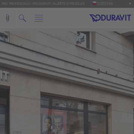
CZECHIA
PRO 'PROFESIONÁLY': PRO.DURAVIT
NAJDĚTE SI PRODEJCE