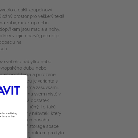
yvadlo a další koupelnový
ložný prostor pro veškerý textil
y na zuby, make-up nebo
 doplňkem jsou madla a nohy,
íňky v jejich barvě, pokud je
 dopadu na
isch
ev světlého nábytku nebo
 evropského dubu nebo
ářet pocit tepla a přirozené
ou alternativou je varianta s
myvadly a dvěma zásuvkami.
r udržuje věci na svém místě v
ycí prostor má dostatek
neustále přeplněný. To také
, polootevřený nábytek, který
e o děti v jejich dosahu.
 has plenty of storage space
. Perfektním produktem pro tyto