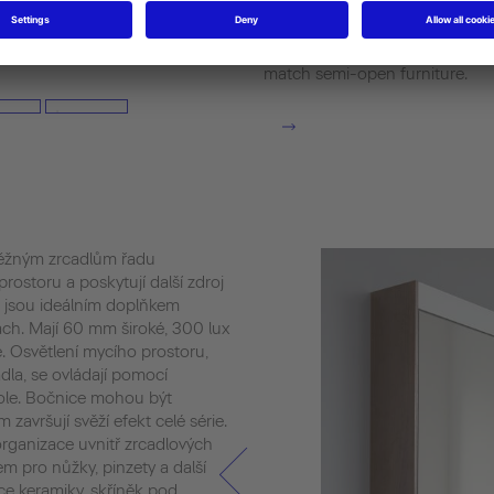
skříňky jsou umyvadla ze série 
nadstandardním odkládacím p
použití, jsou tato umyvadla do
match semi-open furniture.
 běžným zrcadlům řadu
prostoru a poskytují další zdroj
so jsou ideálním doplňkem
ch. Mají 60 mm široké, 300 lux
e. Osvětlení mycího prostoru,
adla, se ovládají pomocí
ole. Bočnice mohou být
završují svěží efekt celé série.
rganizace uvnitř zrcadlových
 pro nůžky, pinzety a další
ce keramiky, skříněk pod