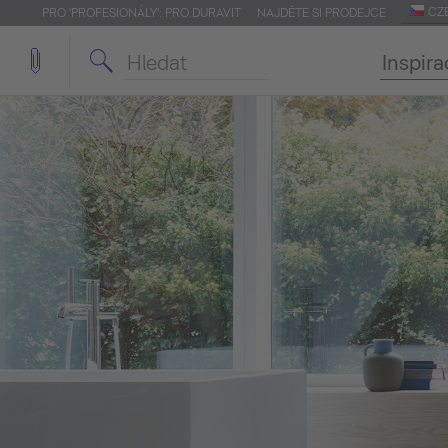
CZ
PRO 'PROFESIONÁLY': PRO.DURAVIT
NAJDĚTE SI PRODEJCE
Inspira