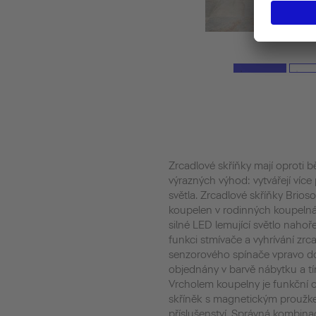
Zrcadlové skříňky mají oproti
výrazných výhod: vytvářejí více 
světla. Zrcadlové skříňky Brio
koupelen v rodinných koupelná
silné LED lemující světlo nahoř
funkci stmívače a vyhrívání zrc
senzorového spínače vpravo d
objednány v barvě nábytku a tím 
Vrcholem koupelny je funkční o
skříněk s magnetickým proužkem
příslušenství. Správná kombina