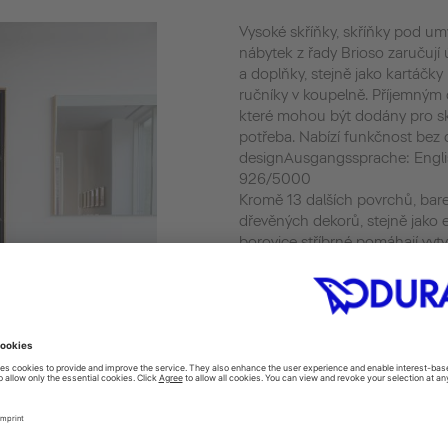
Vysoké skříňky, skříňky pod um
nábytek z řady Brioso zaručují ú
a doplňky, stejně jako kartáčk
ručníky v koupelně. Příjemným
které mohou být dodány pro skř
potřeba. Nabízí funkčnost bez
designAusgangssprache: Engl
926/5000
Kromě 13 dalších povrchů, bar
dřevěných dekorů, stejně jako
borovice stříbrné pomáhají vytv
prostornosti. Obzvláště praktick
konzolovým panelem, dvěma u
Základní interiérový organizáto
umyvadlech. Znamená to, že m
úložného prostoru, aniž by byl 
umožňuje praktický asymetrický
poskytuje důležité produkty péč
Meaning that the washing area
without ever looking cluttered