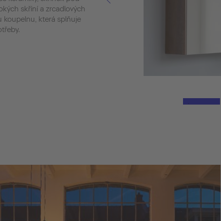
sokých skříní a zrcadlových
u koupelnu, která splňuje
třeby.