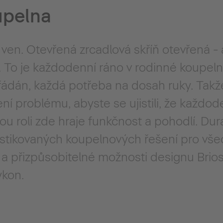
upelna
 ven. Otevřená zrcadlová skříň otevřená -
. To je každodenní ráno v rodinné koupel
ádán, každá potřeba na dosah ruky. Takže
ní problému, abyste se ujistili, že každode
ou roli zde hraje funkčnost a pohodlí. Dura
istikovaných koupelnových řešení pro vše
é a přizpůsobitelné možnosti designu Brios
kon.