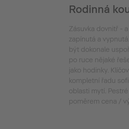
Rodinná ko
Zásuvka dovnitř - a
zapínutá a vypnutá
být dokonale uspoř
po ruce nějaké řeše
jako hodinky. Klíčov
kompletní řadu sof
oblasti mytí. Pestr
poměrem cena / vý