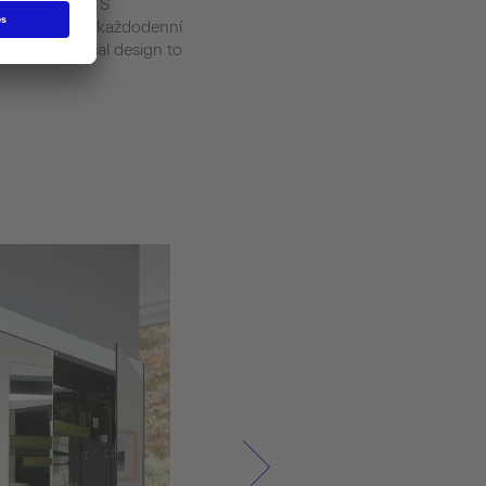
ME by Starck. S
rostorem pro každodenní
an asymmetrical design to