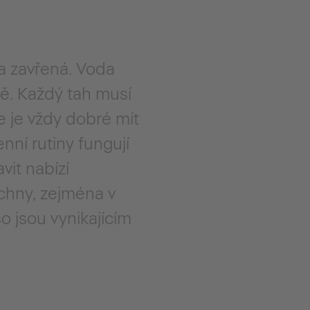
 a zavřená. Voda
ně. Každý tah musí
 je vždy dobré mít
nní rutiny fungují
vit nabízí
chny, zejména v
o jsou vynikajícím