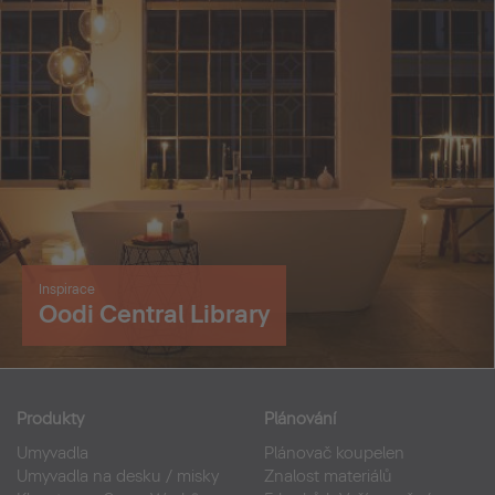
Inspirace
Oodi Central Library
Produkty
Plánování
Umyvadla
Plánovač koupelen
Umyvadla na desku / misky
Znalost materiálů