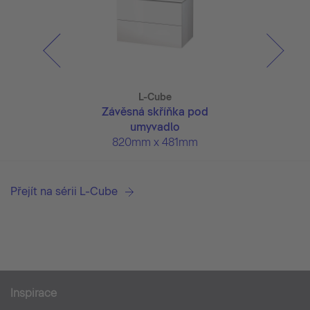
Cube
L-Cube
ME by 
vý prvek
Závěsná skříňka pod
Umyv
 x 180mm
umyvadlo
830mm x
820mm x 481mm
Přejít na sérii L-Cube
Inspirace