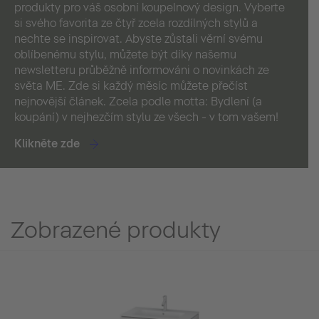
produkty pro váš osobní koupelnový design. Vyberte
si svého favorita ze čtyř zcela rozdílných stylů a
nechte se inspirovat. Abyste zůstali věrní svému
oblíbenému stylu, můžete být díky našemu
newsletteru průběžně informováni o novinkách ze
světa ME. Zde si každý měsíc můžete přečíst
nejnovější článek. Zcela podle motta: Bydlení (a
koupání) v nejhezčím stylu ze všech - v tom vašem!
Klikněte zde
Zobrazené produkty