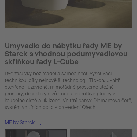
Umyvadlo do nábytku řady ME by
Starck s vhodnou podumyvadlovou
skříňkou řady L-Cube
Dvě zásuvky bez madel a samočinnou vysouvací
technikou, díky nejnovější technologii Tip-on. Uvnitř
otevřené i uzavřené, mimořádně prostorné úložné
prostory, díky kterým zůstanou jednotlivé plochy v
koupelně čisté a uklizené. Vnitřní barva: Diamantová čerň,
systém vnitřních polic v provedení Ořech.
ME by Starck