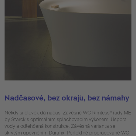
Nadčasové, bez okrajů, bez námahy
Někdy si člověk dá načas. Závěsné WC Rimless® řady ME
by Starck s optimálním splachovacím výkonem. Úspora
vody a odlehčená konstrukce. Závěsná varianta se
skrytým upevněním Durafix. Perfektně propracované WC