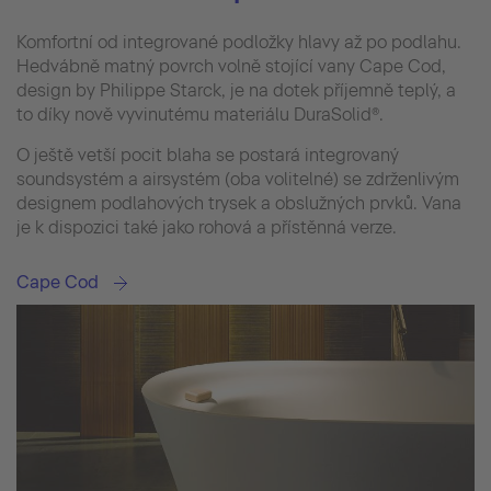
Komfortní od integrované podložky hlavy až po podlahu.
Hedvábně matný povrch volně stojící vany Cape Cod,
design by Philippe Starck, je na dotek příjemně teplý, a
to díky nově vyvinutému materiálu DuraSolid®.
O ještě vetší pocit blaha se postará integrovaný
soundsystém a airsystém (oba volitelné) se zdrženlivým
designem podlahových trysek a obslužných prvků. Vana
je k dispozici také jako rohová a přístěnná verze.
Cape Cod