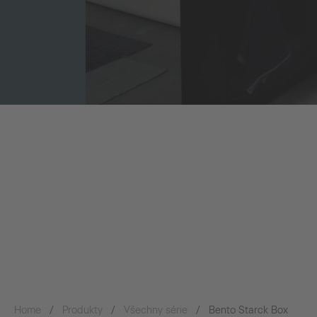
Home
Produkty
Všechny série
Bento Starck Box