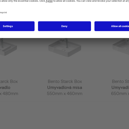
 Bento Starck Box ➝
tarck Box
Bento Starck Box
Bento St
vadlo
Umyvadlová mísa
Umyvadl
x 480mm
550mm x 460mm
650mm 