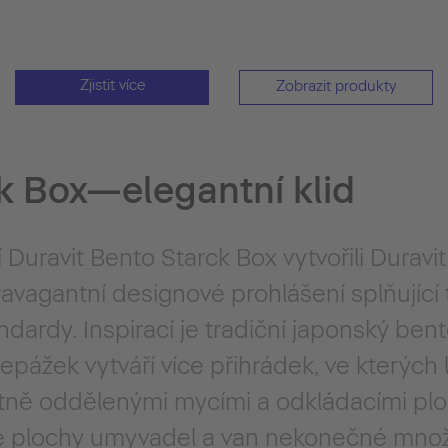
Zjistit více
Zobrazit produkty
k Box—elegantní klid
 Duravit Bento Starck Box vytvořili Duravi
ravagantní designové prohlášení splňující 
ndardy. Inspirací je tradiční japonský bent
epážek vytváří více přihrádek, ve kterých l
ntně oddělenými mycími a odkládacími ploc
é plochy umyvadel a van nekonečné množs