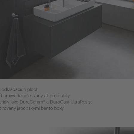
 a odkládacích ploch
od umyvadel přes vany až po toalety
ateriály jako DuraCeram® a DuroCast UltraResist
spirovaný japonskými bento boxy