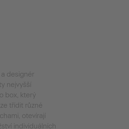
t a designér
ty nejvyšší
o box, který
ze třídit různé
hami, otevírají
tví individuálních