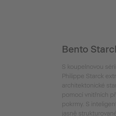
Bento Starc
S koupelnovou sérií
Philippe Starck ext
architektonické sta
pomocí vnitřních př
pokrmy. S intelige
jasně strukturovan