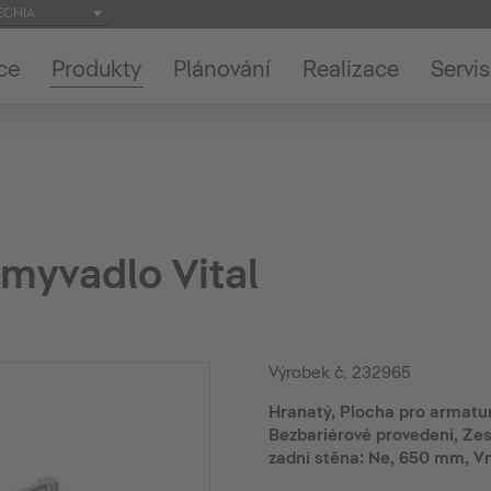
ECHIA
ce
Produkty
Plánování
Realizace
Servis
myvadlo Vital
Výrobek č.
232965
Hranatý, Plocha pro armatur
Bezbariérové provedení, Ze
zadní stěna: Ne, 650 mm, V