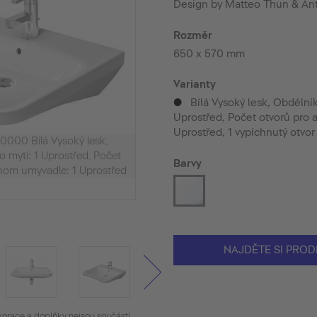
Design by Matteo Thun & An
Rozměr
650 x 570 mm
Varianty
Bílá Vysoký lesk, Obdélník
p
Uprostřed, Počet otvorů pro 
Uprostřed, 1 vypíchnutý otvo
0000 Bílá Vysoký lesk,
o mytí: 1 Uprostřed, Počet
Barvy
dnom umyvadle: 1 Uprostřed
NAJDĚTE SI PROD
korace a doplňky nejsou součástí.