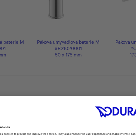
á baterie M
Páková umyvadlová baterie M
Páková um
001
#B21020001
#C
 mm
50 x 175 mm
17
e