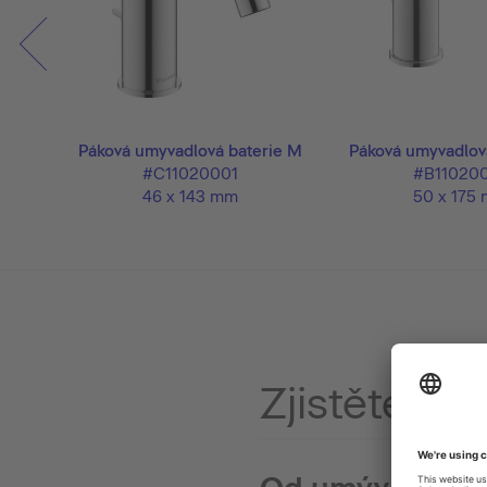
ie M
Páková umyvadlová baterie M
Páková umyvadlov
#C11020001
#B11020
46 x 143 mm
50 x 175
Zjistěte víc