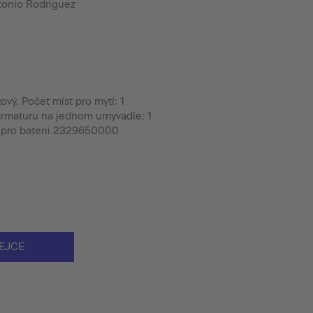
tonio Rodriguez
ový, Počet míst pro mytí: 1
armaturu na jednom umyvadle: 1
r pro baterii 2329650000
EJCE