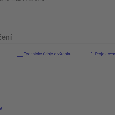
žení
Technické údaje o výrobku
Projektová
il