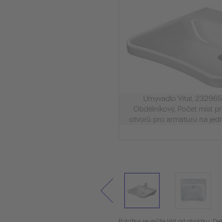
Umyvadlo Vital, 232965
Obdélníkový, Počet míst pr
otvorů pro armaturu na je
Položka se může lišit od obrázku. De