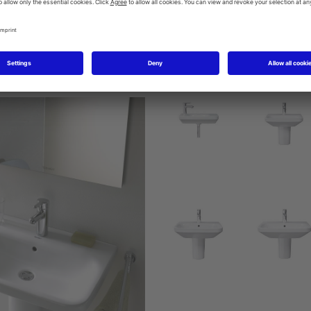
o umyvadlo do nábytku
 vyplývají u všech variant umyvadel, tedy od umývátka až po umyv
loubka mísy.