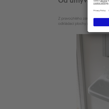
Od umývátka p
Z pravoúhlého základního tvaru
odkládací plochy a pohodlná h