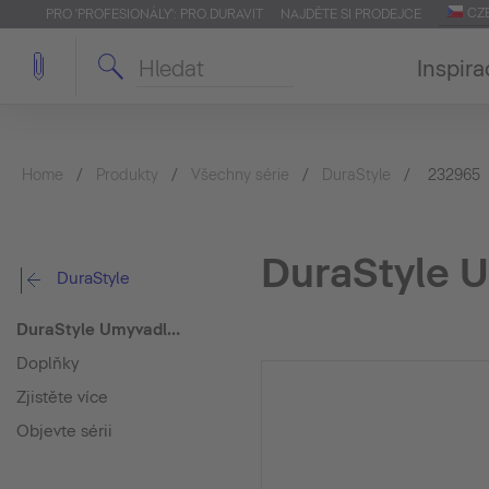
CZ
PRO 'PROFESIONÁLY': PRO.DURAVIT
NAJDĚTE SI PRODEJCE
Inspira
Home
Produkty
Všechny série
DuraStyle
232965
DuraStyle U
DuraStyle
DuraStyle Umyvadlo Vital
Doplňky
Zjistěte více
Objevte sérii