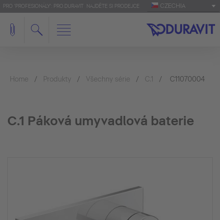
CZECHIA
PRO 'PROFESIONÁLY': PRO.DURAVIT
NAJDĚTE SI PRODEJCE
Home
Produkty
Všechny série
C.1
C11070004
C.1 Páková umyvadlová baterie