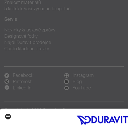
Znalost materiálů
5 kroků k Vaší vysněné koupelně
Servis
Novinky & tiskové zprávy
Designové fotky
Najdi Duravit prodejce
Často kladené otázky
Facebook
Instagram
Pinterest
Blog
Linked In
YouTube
Copyright © 2026 Duravit AG
Imprint
|
Prohlášení o ochraně osobních údajů
|
Nastavení
cookies