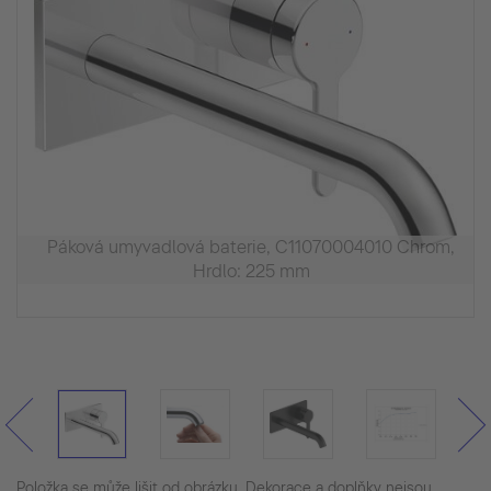
Páková umyvadlová baterie, C11070004010 Chrom,
Hrdlo: 225 mm
Položka se může lišit od obrázku. Dekorace a doplňky nejsou