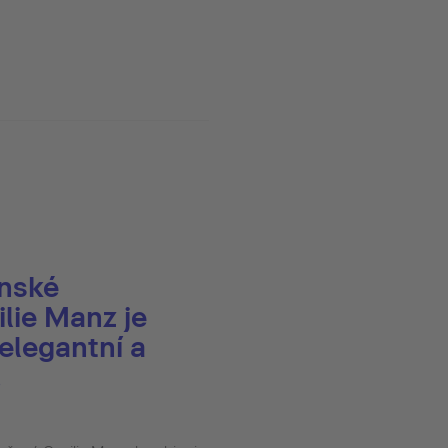
ánské
lie Manz je
 elegantní a
.