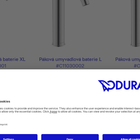
 baterie XL
Páková umyvadlová baterie L
Páková umy
001
#C11030002
#C
 mm
46 x 166 mm
46
odukty