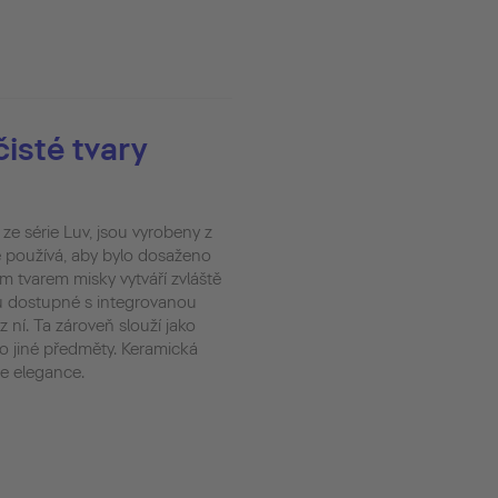
čisté tvary
e série Luv, jsou vyrobeny z
e používá, aby bylo dosaženo
m tvarem misky vytváří zvláště
ou dostupné s integrovanou
ní. Ta zároveň slouží jako
o jiné předměty. Keramická
e elegance.