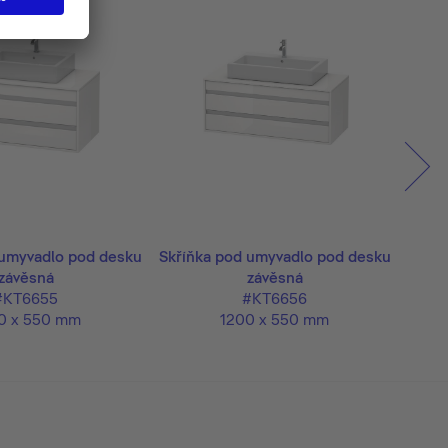
 umyvadlo pod desku
Skříňka pod umyvadlo pod desku
závěsná
závěsná
#KT6655
#KT6656
0 x 550 mm
1200 x 550 mm