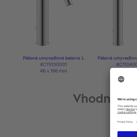
Páková umyvadlová baterie L
Páková umyvadlová
#C11030001
#C11040
46 x 166 mm
46 x 196
Vhodné pr