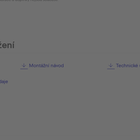
žení
Montážní návod
Technické 
daje