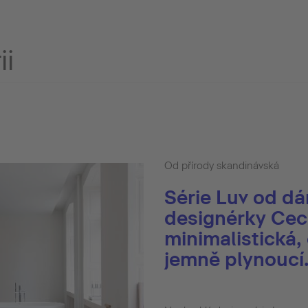
ii
Od přírody skandinávská
Série Luv od d
designérky Ceci
minimalistická,
jemně plynoucí