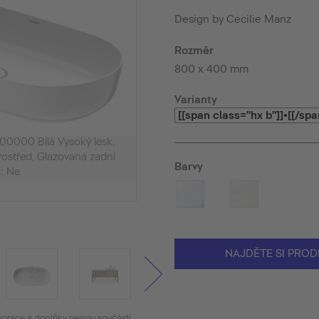
Design by Cecilie Manz
Rozměr
800 x 400 mm
Varianty
00000 Bílá Vysoký lesk,
rostřed, Glazovaná zadní
Barvy
a: Ne
NAJDĚTE SI PROD
korace a doplňky nejsou součástí.