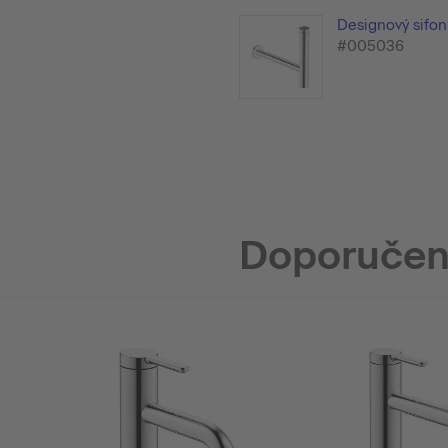
Designový sifon
#005036
Doporučen