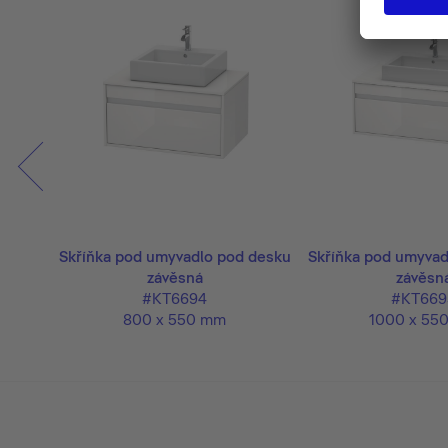
 desku
Skříňka pod umyvadlo pod desku
Skříňka pod umyvad
závěsná
závěsn
#KT6694
#KT669
800 x 550 mm
1000 x 55