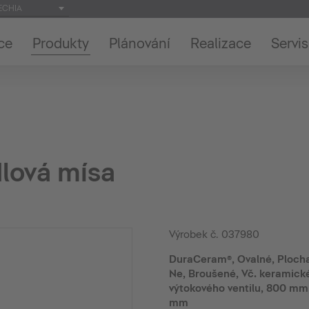
ECHIA
ce
Produkty
Plánování
Realizace
Servis
lová mísa
Výrobek č.
037980
DuraCeram®, Ovalné, Plocha
Ne, Broušené, Vč. keramické
výtokového ventilu, 800 mm
mm