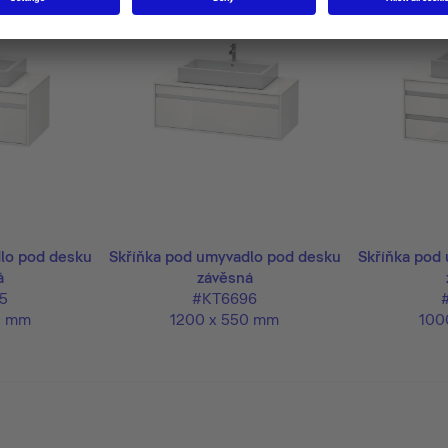
lo pod desku
Skříňka pod umyvadlo pod desku
Skříňka pod
á
závěsná
5
#KT6696
0 mm
1200 x 550 mm
100