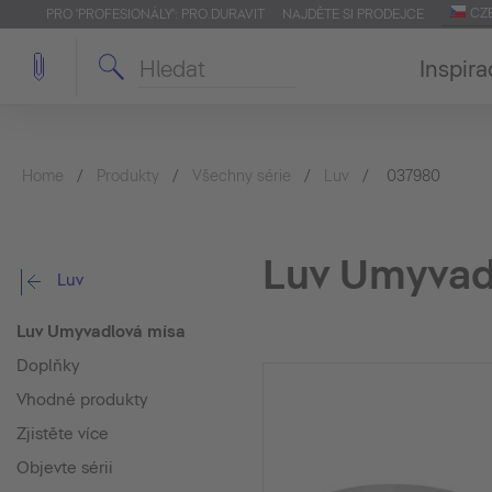
CZ
PRO 'PROFESIONÁLY': PRO.DURAVIT
NAJDĚTE SI PRODEJCE
Inspira
Home
Produkty
Všechny série
Luv
037980
Luv Umyvad
Luv
Luv Umyvadlová mísa
Doplňky
Vhodné produkty
Zjistěte více
Objevte sérii