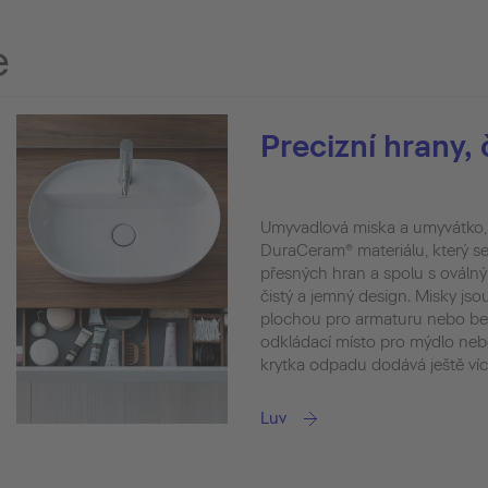
e
Precizní hrany, 
Umyvadlová miska a umyvátko, z
DuraCeram® materiálu, který s
přesných hran a spolu s oválný
čistý a jemný design. Misky js
plochou pro armaturu nebo bez 
odkládací místo pro mýdlo neb
krytka odpadu dodává ještě víc
Luv