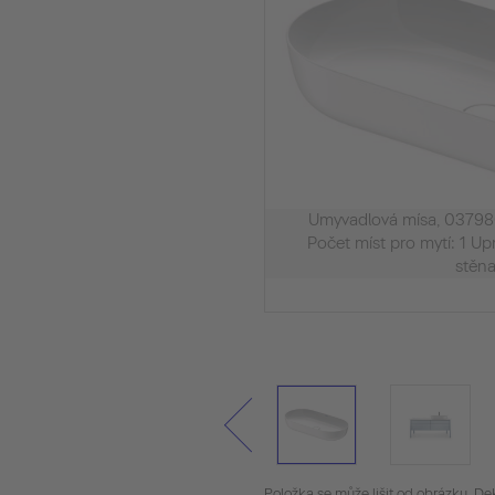
Umyvadlová mísa, 03798
Počet míst pro mytí: 1 Up
stěn
Položka se může lišit od obrázku. De