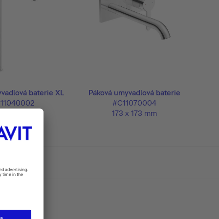
vadlová baterie XL
Páková umyvadlová baterie
11040002
#C11070004
 x 196 mm
173 x 173 mm