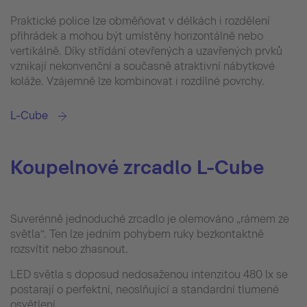
Praktické police lze obměňovat v délkách i rozdělení
přihrádek a mohou být umístěny horizontálně nebo
vertikálně. Díky střídání otevřených a uzavřených prvků
vznikají nekonvenční a současně atraktivní nábytkové
koláže. Vzájemně lze kombinovat i rozdílné povrchy.
L-Cube
Koupelnové zrcadlo L-Cube
Suverénně jednoduché zrcadlo je olemováno „rámem ze
světla“. Ten lze jedním pohybem ruky bezkontaktně
rozsvítit nebo zhasnout.
LED světla s doposud nedosaženou intenzitou 480 lx se
postarají o perfektní, neoslňující a standardní tlumené
osvětlení.