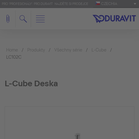
CZECHIA
PRO 'PROFESIONÁLY': PRO.DURAVIT
NAJDĚTE SI PRODEJCE
Home
Produkty
Všechny série
L-Cube
LC102C
L-Cube Deska