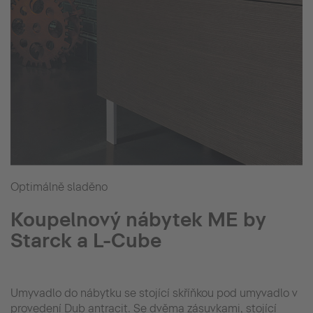
Optimálně sladěno
Koupelnový nábytek ME by
Starck a L-Cube
Umyvadlo do nábytku se stojící skříňkou pod umyvadlo v
provedení Dub antracit. Se dvěma zásuvkami, stojící