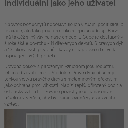
Individuální jako jeho uživatel
Nábytek bez úchytů neposkytuje jen vizuální pocit klidu a
relaxace, ale také jsou praktické a lépe se udržují. Barva
má taktéž silný vliv na naše emoce. L-Cube je dostupný v
široké škále povrchů - 11 dřevěných dekorů, 6 pravých dýh
a 13 lakovaných povrchů - každý si najde svoji barvu k
uspokojení svých potřeb.
Dřevěné dekory s přirozeným vzhledem jsou robustní,
lehce udržovatelné a UV odolné. Pravé dýhy obsahují
tenkou vrstvu pravého dřeva s melaminovým překrytím,
jako ochrana proti vlhkosti. Nabízí teplý, přirozený pocit a
estetický vzhled. Lakované povrchy jsou nanášeny v
několika vrstvách, aby byl garantovaná vysoká kvalita i
vzhled.