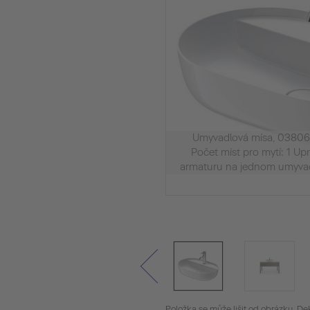
Umyvadlová mísa, 03806
Počet míst pro mytí: 1 Up
armaturu na jednom umyvad
zadní st
Položka se může lišit od obrázku. De