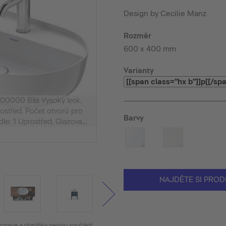
Design by Cecilie Manz
Rozměr
600 x 400 mm
Varianty
00000 Bílá Vysoký lesk,
rostřed, Počet otvorů pro
Barvy
le: 1 Uprostřed, Glazovaná
ěna: Ne
NAJDĚTE SI PROD
korace a doplňky nejsou součástí.