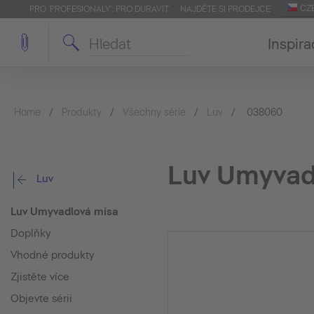
CZ
PRO 'PROFESIONÁLY': PRO.DURAVIT
NAJDĚTE SI PRODEJCE
Inspira
Home
Produkty
Všechny série
Luv
038060
Luv Umyvad
Luv
Luv Umyvadlová mísa
Doplňky
Vhodné produkty
Zjistěte více
Objevte sérii