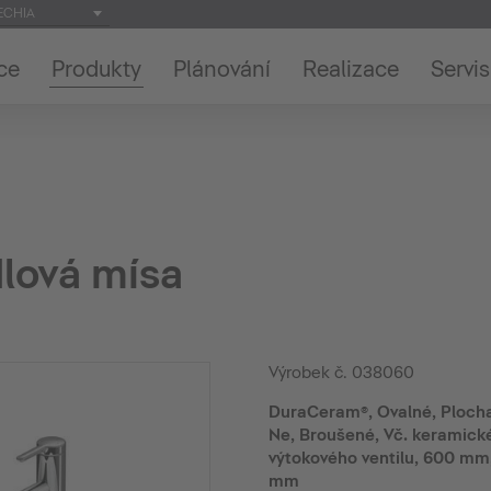
ECHIA
ce
Produkty
Plánování
Realizace
Servis
lová mísa
Výrobek č.
038060
DuraCeram®, Ovalné, Plocha
Ne, Broušené, Vč. keramické
výtokového ventilu, 600 mm
mm