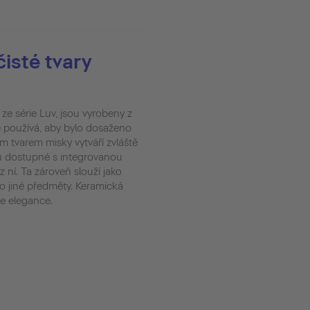
čisté tvary
e série Luv, jsou vyrobeny z
e používá, aby bylo dosaženo
m tvarem misky vytváří zvláště
ou dostupné s integrovanou
ní. Ta zároveň slouží jako
o jiné předměty. Keramická
e elegance.