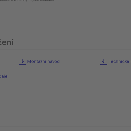
žení
Montážní návod
Technické 
daje