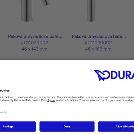
Páková umyvadlová bate...
Páková umyvadlová bate...
#C11020002
#C11030002
46 x 143 mm
46 x 166 mm
odukty