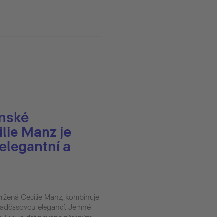
ánské
lie Manz je
 elegantní a
.
vržená Cecilie Manz, kombinuje
nadčasovou elegancí. Jemné