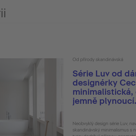
ii
Od přírody skandinávská
Série Luv od d
designérky Ceci
minimalistická,
jemně plynoucí
Neobvyklý design série Luv, na
skandinávský minimalismus s 