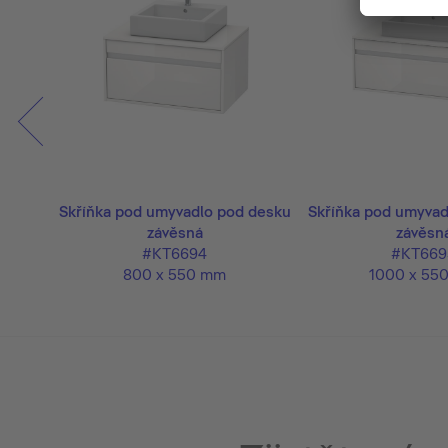
 desku
Skříňka pod umyvadlo pod desku
Skříňka pod umyvad
závěsná
závěsn
#KT6694
#KT669
800 x 550 mm
1000 x 55