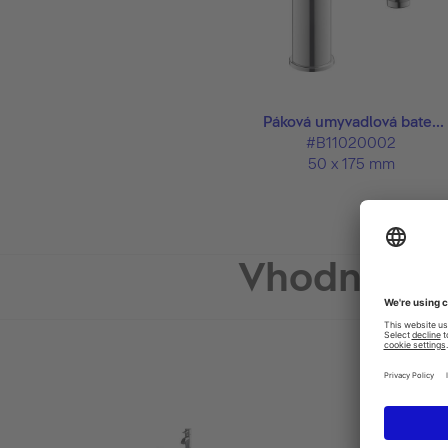
Páková umyvadlová bate...
#B11020002
50 x 175 mm
Vhodné pr