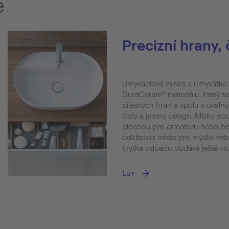
e
Precizní hrany, 
Umyvadlová miska a umyvátko, z
DuraCeram® materiálu, který s
přesných hran a spolu s oválný
čistý a jemný design. Misky js
plochou pro armaturu nebo bez 
odkládací místo pro mýdlo neb
krytka odpadu dodává ještě víc
Luv