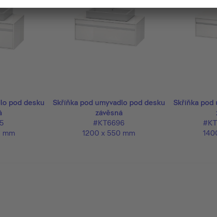
lo pod desku
Skříňka pod umyvadlo pod desku
Skříňka pod
á
závěsná
5
#KT6696
#KT
0 mm
1200 x 550 mm
140