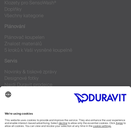
Klozety pro SensoWash®
Doplňky
Všechny kategorie
Plánování
Plánovač koupelen
Znalost materiálů
5 kroků k Vaší vysněné koupelně
Servis
Novinky & tiskové zprávy
Designové fotky
Najdi Duravit prodejce
Často kladené otázky
Facebook
Instagram
Pinterest
Blog