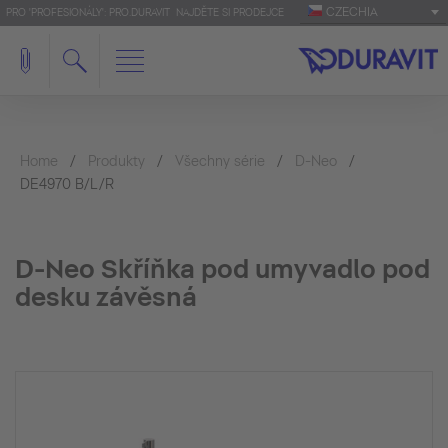
CZECHIA
PRO 'PROFESIONÁLY': PRO.DURAVIT
NAJDĚTE SI PRODEJCE
Home
Produkty
Všechny série
D-Neo
DE4970 B/L/R
D-Neo Skříňka pod umyvadlo pod
desku závěsná