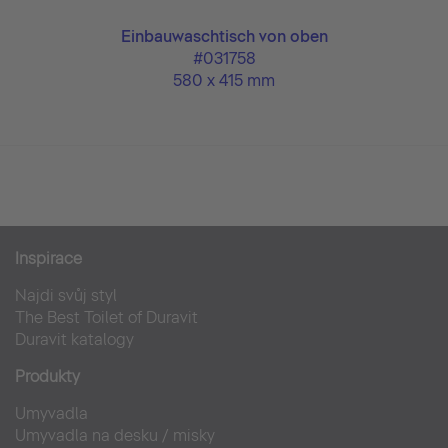
Einbauwaschtisch von oben
#031758
580 x 415 mm
Inspirace
Najdi svůj styl
The Best Toilet of Duravit
Duravit katalogy
Produkty
Umyvadla
Umyvadla na desku / misky