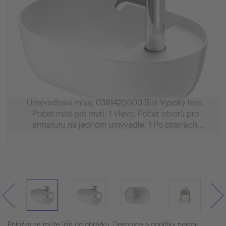
Umyvadlová mísa, 0381420000 Bílá Vysoký lesk,
Počet míst pro mytí: 1 Vlevo, Počet otvorů pro
armaturu na jednom umyvadle: 1 Po stranách,
Glazovaná zadní stěna: Ne
Položka se může lišit od obrázku. Dekorace a doplňky nejsou