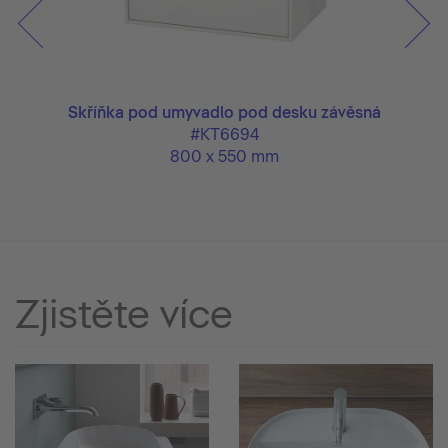
ěsná
Skříňka pod umyvadlo pod desku závěsná
Skř
#KT6694
800 x 550 mm
Zjistěte více