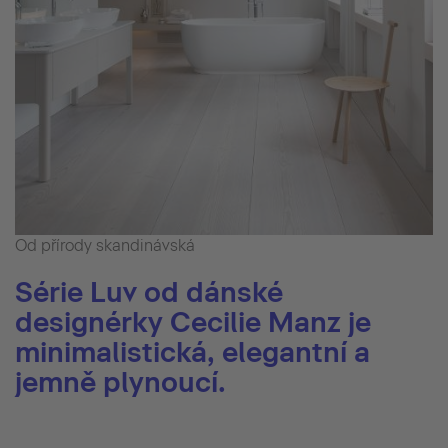
Od přírody skandinávská
Série Luv od dánské
designérky Cecilie Manz je
minimalistická, elegantní a
jemně plynoucí.