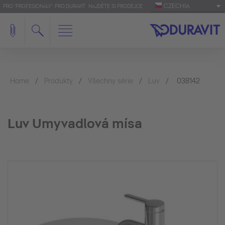
CZECHIA
PRO 'PROFESIONÁLY': PRO.DURAVIT
NAJDĚTE SI PRODEJCE
Home
Produkty
Všechny série
Luv
038142
Luv Umyvadlová mísa