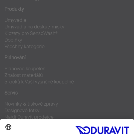
Produkty
Umyvadla
Umyvadla na desku / misky
Klozety pro SensoWash®
Doplňky
Všechny kategorie
Plánování
Plánovač koupelen
Znalost materiálů
5 kroků k Vaší vysněné koupelně
Servis
Novinky & tiskové zprávy
Designové fotky
Najdi Duravit prodejce
Často kladené otázky