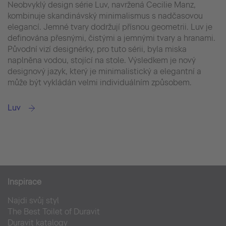
Neobvyklý design série Luv, navržená Cecilie Manz,
kombinuje skandinávský minimalismus s nadčasovou
elegancí. Jemné tvary dodržují přísnou geometrii. Luv je
definována přesnými, čistými a jemnými tvary a hranami.
Původní vizí designérky, pro tuto sérii, byla miska
naplněna vodou, stojící na stole. Výsledkem je nový
designový jazyk, který je minimalistický a elegantní a
může být vykládán velmi individuálním způsobem.
Luv
Inspirace
Najdi svůj styl
The Best Toilet of Duravit
Duravit katalogy