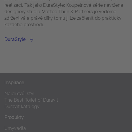
realizaci. Tak jako DuraStyle: Koupelnová série navržená
designéry studia Matteo Thun & Partners je vědomě
zdrženlivá a právě díky tomu ji lze začlenit do prakticky
každého prostředí.
DuraStyle
Inspirace
Najdi svůj styl
The Best Toilet of Duravit
Duravit katalogy
Produkty
Umyvadla