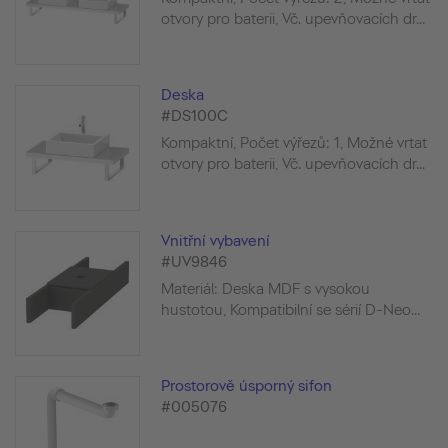
otvory pro baterii, Vč. upevňovacích dr...
Deska
#DS100C
Kompaktní, Počet výřezů: 1, Možné vrtat
otvory pro baterii, Vč. upevňovacích dr...
Vnitřní vybavení
#UV9846
Materiál: Deska MDF s vysokou
hustotou, Kompatibilní se sérií D-Neo...
Prostorově úsporný sifon
#005076