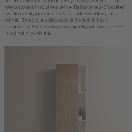
spočívá v kombinování otevřených a uzavřených ploch:
Vše tak působí vzdušně a lehce. Rafinované 2/3rozdělení
vysoké skříňky pokračuje také u podumyvadlových
skříněk. Zrcadlo je k dispozici ve čtyřech šířkách,
satinované LED-svítidlo poskytuje díky intenzitě až 300
lx optimální osvětlení.