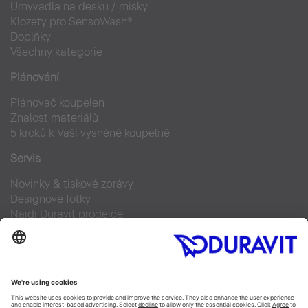
Umyvadla na desku / misky
Klozety pro SensoWash®
Doplňky
Všechny kategorie
Plánování
Plánovač koupelen
Znalost materiálů
5 kroků k Vaší vysněné koupelně
Servis
Novinky & tiskové zprávy
Designové fotky
Najdi Duravit prodejce
Často kladené otázky
Facebook
Instagram