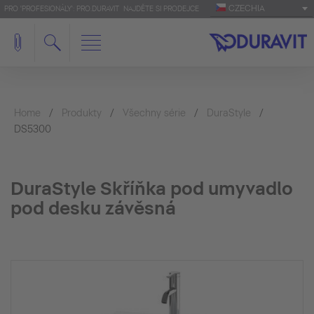
CZECHIA
PRO 'PROFESIONÁLY': PRO.DURAVIT
NAJDĚTE SI PRODEJCE
Home
Produkty
Všechny série
DuraStyle
DS5300
DuraStyle Skříňka pod umyvadlo
pod desku závěsná