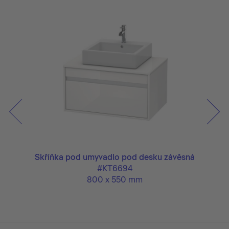
ěsná
Skříňka pod umyvadlo pod desku závěsná
Skř
#KT6694
800 x 550 mm