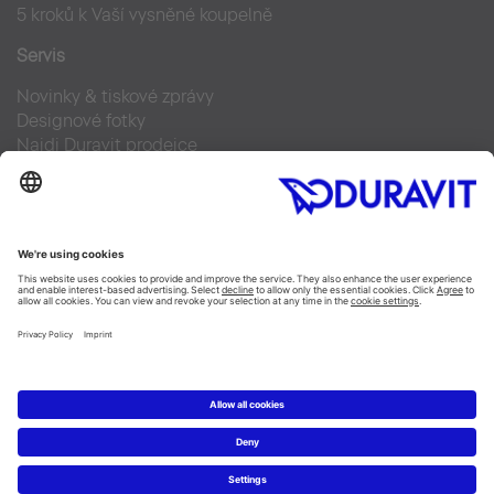
5 kroků k Vaší vysněné koupelně
Servis
Novinky & tiskové zprávy
Designové fotky
Najdi Duravit prodejce
Často kladené otázky
Facebook
Instagram
Pinterest
Blog
Linked In
YouTube
Copyright © 2026 Duravit AG
Imprint
|
Prohlášení o ochraně osobních údajů
|
Nastavení
cookies
Czechia