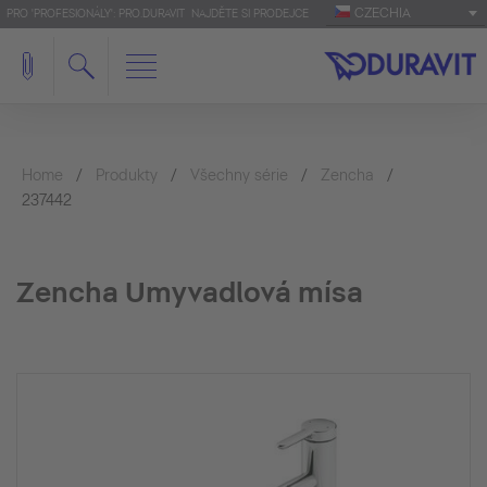
CZECHIA
PRO 'PROFESIONÁLY': PRO.DURAVIT
NAJDĚTE SI PRODEJCE
Home
Produkty
Všechny série
Zencha
237442
Zencha Umyvadlová mísa