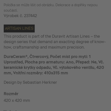
Položka se může lišit od obrázku. Dekorace a doplňky nejsou
součástí.
Výrobek č.
237442
ARTISAN LINES
This product is part of the Duravit Artisan Lines – the
design series that demand an exacting degree of know-
how, craftsmanship and maximum precision.
DuraCeram®, Čtvercový, Počet míst pro mytí: 1
Uprostřed, Plocha pro armaturu: Ano, Přepad: Ne, Vč.
keramické krytky odpadu, Vč. výtokového ventilu, 420
mm, Vnitřní rozměry: 410x315 mm
Design by Sebastian Herkner
Rozměr
420 x 420 mm