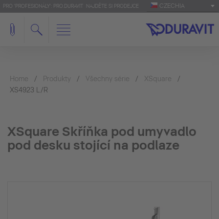
CZECHIA
PRO 'PROFESIONÁLY': PRO.DURAVIT
NAJDĚTE SI PRODEJCE
Home
Produkty
Všechny série
XSquare
XS4923 L/R
XSquare Skříňka pod umyvadlo
pod desku stojící na podlaze