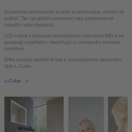
Suverénně jednoduché zrcadlo je olemováno „rámem ze
světla“. Ten lze jedním pohybem ruky bezkontaktně
rozsvítit nebo zhasnout.
LED světla s doposud nedosaženou intenzitou 480 lx se
postarají o perfektní, neoslňující a standardní tlumené
osvětlení.
Šířka zrcadla perfektně ladí s umyvadlovými sestavami
řady L-Cube.
L-Cube