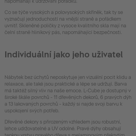
napomáhají k udržování pořádku.
Co se týče vysokých a polovysokých skříněk, tak ty se
vyznačují jednoduchostí na vnější straně a pořádkem
uvnitř. Skleněné poličky z vysoce kvalitního skla mají na
čelní straně hliníkový pás, napomáhající bezpečnosti.
Individuální jako jeho uživatel
Nábytek bez úchytů neposkytuje jen vizuální pocit klidu a
relaxace, ale také jsou praktické a lépe se udržují. Barva
má taktéž silný vliv na naše emoce. L-Cube je dostupný v
široké škále povrchů - 11 dřevěných dekorů, 6 pravých dýh
a 13 lakovaných povrchů - každý si najde svoji barvu k
uspokojení svých potřeb.
Dřevěné dekory s přirozeným vzhledem jsou robustní,
lehce udržovatelné a UV odolné. Pravé dýhy obsahují
tenkou vrstvu pravého dřeva s melaminovým překrytím,