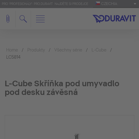
CZECHIA
PRO 'PROFESIONÁLY': PRO.DURAVIT
NAJDĚTE SI PRODEJCE
Home
Produkty
Všechny série
L-Cube
LC5814
L-Cube Skříňka pod umyvadlo
pod desku závěsná