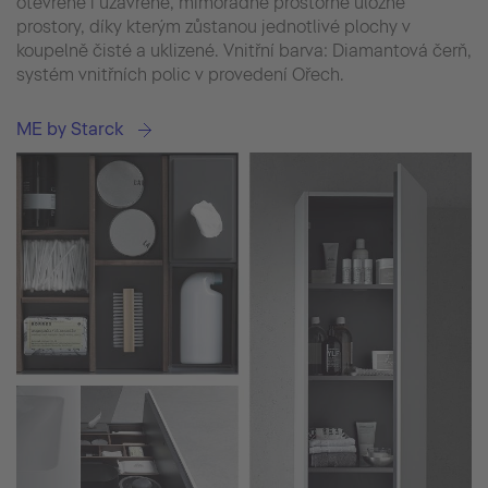
otevřené i uzavřené, mimořádně prostorné úložné
prostory, díky kterým zůstanou jednotlivé plochy v
koupelně čisté a uklizené. Vnitřní barva: Diamantová čerň,
systém vnitřních polic v provedení Ořech.
ME by Starck