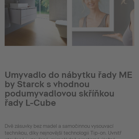
Umyvadlo do nábytku řady ME
by Starck s vhodnou
podumyvadlovou skříňkou
řady L-Cube
Dvě zásuvky bez madel a samočinnou vysouvací
technikou, díky nejnovější technologii Tip-on. Uvnitř