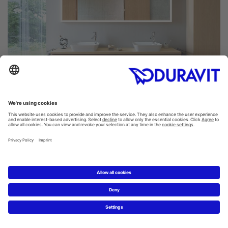
Klid. Čistota. Prostor k rozjímání.
Série koupelnového nábytku,
která postrádá všechny
důležité prvky. L-Cube.
Tak popisuje designér Christian Werner svou vizi, která