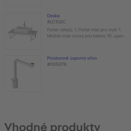
Deska
#LC102C
Počet výřezů: 1, Počet míst pro mytí: 1,
Možné vrtat otvory pro baterii, Vč. upev...
Prostorově úsporný sifon
#005076
Vhodné produkty