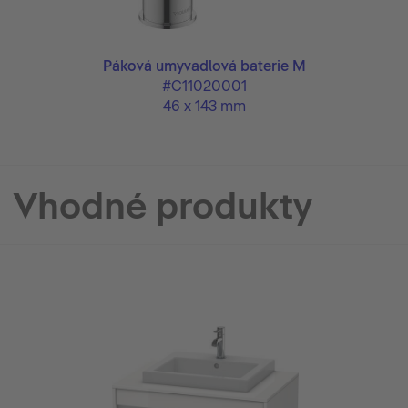
tart
Páková umyvadlová baterie M
#C11020001
46 x 143 mm
Vhodné produkty