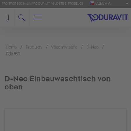
CZECHIA
PRO 'PROFESIONÁLY': PRO.DURAVIT
NAJDĚTE SI PRODEJCE
Home
Produkty
Všechny série
D-Neo
035760
D-Neo Einbauwaschtisch von
oben