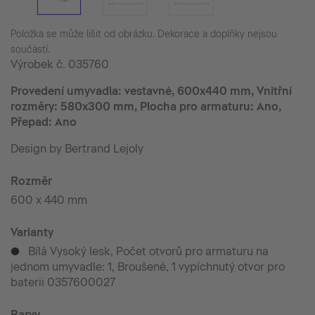
Položka se může lišit od obrázku. Dekorace a doplňky nejsou
součástí.
Výrobek č.
035760
Provedení umyvadla: vestavné, 600x440 mm, Vnitřní
rozměry: 580x300 mm, Plocha pro armaturu: Ano,
Přepad: Ano
Design by Bertrand Lejoly
Rozměr
600 x 440 mm
Varianty
Bílá Vysoký lesk, Počet otvorů pro armaturu na
p
jednom umyvadle: 1, Broušené, 1 vypíchnutý otvor pro
baterii 0357600027
Barvy