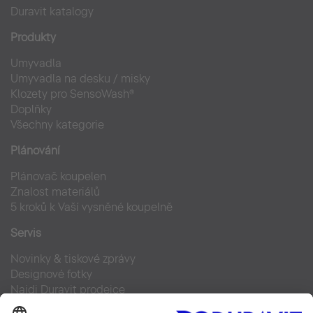
Duravit katalogy
Produkty
Umyvadla
Umyvadla na desku / misky
Klozety pro SensoWash®
Doplňky
Všechny kategorie
Plánování
Plánovač koupelen
Znalost materiálů
5 kroků k Vaší vysněné koupelně
Servis
Novinky & tiskové zprávy
Designové fotky
Najdi Duravit prodejce
Často kladené otázky