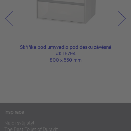
ěsná
Skříňka pod umyvadlo pod desku závěsná
Skř
#KT6794
800 x 550 mm
Inspirace
Najdi svůj styl
The Best Toilet of Duravit