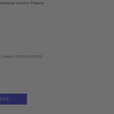
I, Varianta úchytu: Pákový
L) třída: 1 B11020002010
EJCE