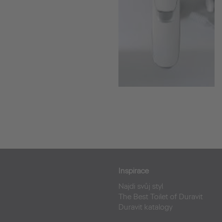
Inspirace
Najdi svůj styl
The Best Toilet of Duravit
Duravit katalogy