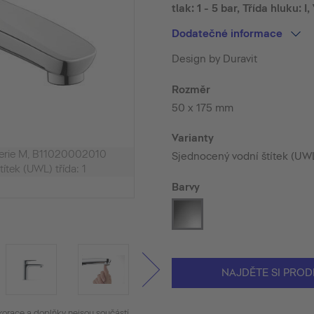
tlak: 1 - 5 bar, Třída hluku: 
Dodatečné informace
Design by Duravit
Rozměr
50 x 175 mm
Varianty
terie M, B11020002010
Sjednocený vodní štítek (UW
ítek (UWL) třída: 1
Barvy
NAJDĚTE SI PROD
korace a doplňky nejsou součástí.