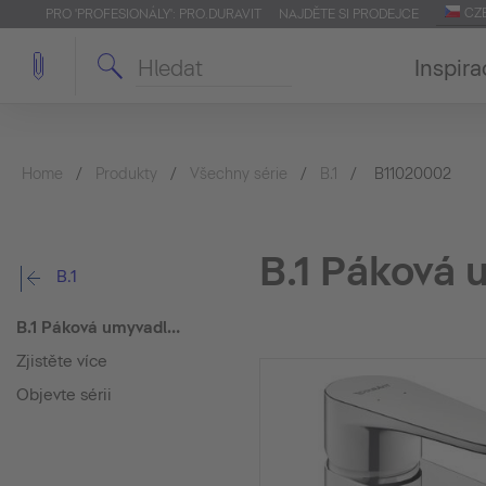
CZ
PRO 'PROFESIONÁLY': PRO.DURAVIT
NAJDĚTE SI PRODEJCE
Inspira
Home
Produkty
Všechny série
B.1
B11020002
B.1 Páková 
B.1
B.1 Páková umyvadlová baterie M
Zjistěte více
Objevte sérii