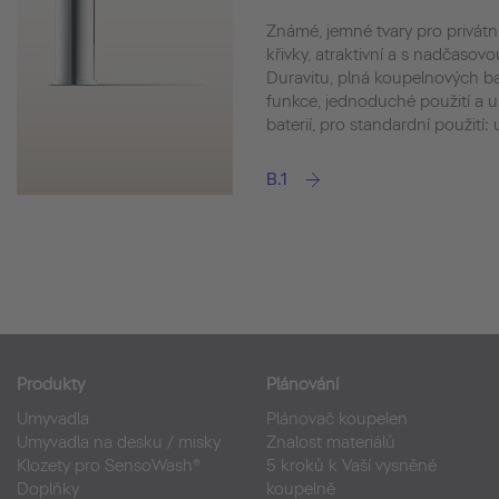
Známé, jemné tvary pro privát
křivky, atraktivní a s nadčasovou
Duravitu, plná koupelnových bat
funkce, jednoduché použití a u
baterií, pro standardní použití:
B.1
Produkty
Plánování
Umyvadla
Plánovač koupelen
Umyvadla na desku / misky
Znalost materiálů
Klozety pro SensoWash®
5 kroků k Vaší vysněné
Doplňky
koupelně