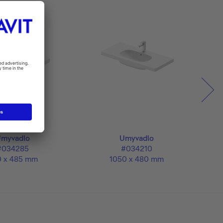
myvadlo
Umyvadlo
#034285
#034210
0 x 485 mm
1050 x 480 mm