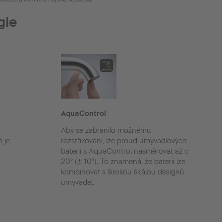
gie
AquaControl
Aby se zabránilo možnému
 je
rozstřikování, lze proud umyvadlových
baterií s AquaControl nasměrovat až o
20° (± 10°). To znamená, že baterii lze
kombinovat s širokou škálou designů
umyvadel.