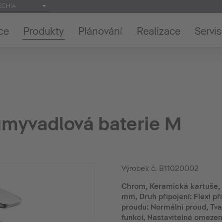
ECHIA
ce
Produkty
Plánování
Realizace
Servis
umyvadlová baterie M
Výrobek č.
B11020002
Chrom, Keramická kartuše, 
mm, Druh připojení: Flexi př
proudu: Normální proud, Tv
funkcí, Nastavitelné omezen