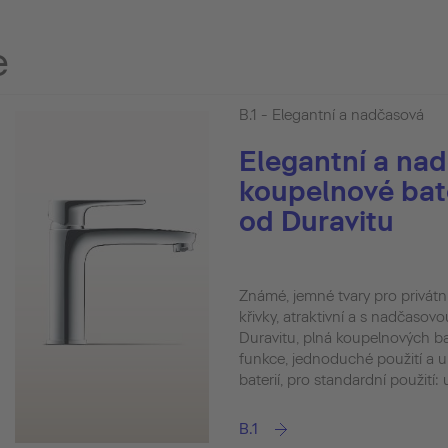
e
B.1 - Elegantní a nadčasová
Elegantní a na
koupelnové bate
od Duravitu
Známé, jemné tvary pro privát
křivky, atraktivní a s nadčasovou
Duravitu, plná koupelnových bat
funkce, jednoduché použití a u
baterií, pro standardní použití:
B.1