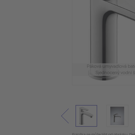
Páková umyvadlová ba
Sjednocený vodní št
Položka se může lišit od obrázku. De