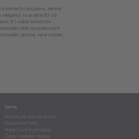
ní a komerční koupelny. Jemné
 elegancí: to je série B.1 od
erií. B.1 nabízí komfortní
niverzální řadů koupelnových
 umyvadlo, sprcha, vana a bidet.
Servis
Novinky & tiskové zprávy
Designové fotky
Najdi Duravit prodejce
Často kladené otázky