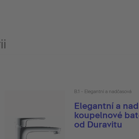
ii
B.1 - Elegantní a nadčasová
Elegantní a na
koupelnové bate
od Duravitu