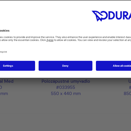
al Med
Polozápustné umyvadlo
U
0
#033955
5 mm
550 x 440 mm
85