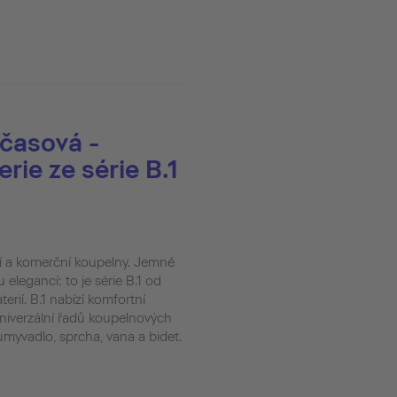
dčasová -
rie ze série B.1
ní a komerční koupelny. Jemné
 elegancí: to je série B.1 od
erií. B.1 nabízí komfortní
niverzální řadů koupelnových
 umyvadlo, sprcha, vana a bidet.