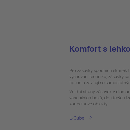
Komfort s lehko
Pro zásuvky spodních skříněk 
vysouvací technika, zásuvky se
tip-on a zavírají se samostatný
Vnitřní strany zásuvek v diama
variabilních boxů, do kterých l
koupelnové objekty.
L-Cube