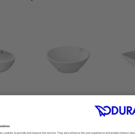
 mísa
Umyvadlová mísa Bacino
Umyvadl
0
#032542
0 mm
Ø 420 mm
550