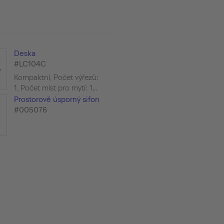
Deska
#LC104C
Kompaktní, Počet výřezů:
1, Počet míst pro mytí: 1...
Prostorově úsporný sifon
#005076