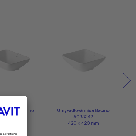
ová mísa Bacino
Umyvadlová mísa Bacino
#033452
#033342
 x 420 mm
420 x 420 mm