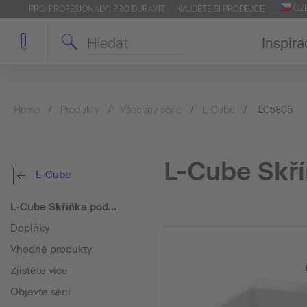
CZ
PRO 'PROFESIONÁLY': PRO.DURAVIT
NAJDĚTE SI PRODEJCE
Inspira
Home
Produkty
Všechny série
L-Cube
LC5805
L-Cube Skř
L-Cube
L-Cube Skříňka pod umyvadlo pod desku závěsná
Doplňky
Vhodné produkty
Zjistěte více
Objevte sérii