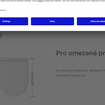
e
Pro omezené pr
Kompaktní zkrácené závěsné W
omezené prostory.