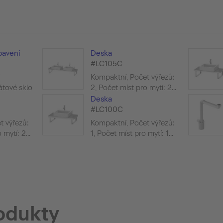
bavení
Deska
#LC105C
Kompaktní, Počet výřezů:
átové sklo
2, Počet míst pro mytí: 2...
Deska
#LC100C
t výřezů:
Kompaktní, Počet výřezů:
mytí: 2...
1, Počet míst pro mytí: 1...
odukty