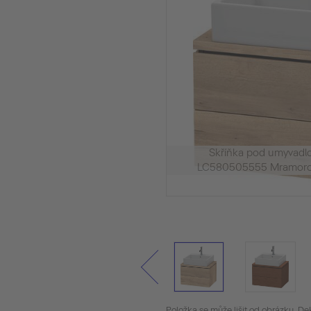
Skříňka pod umyvadl
LC580505555 Mramoro
Položka se může lišit od obrázku. De