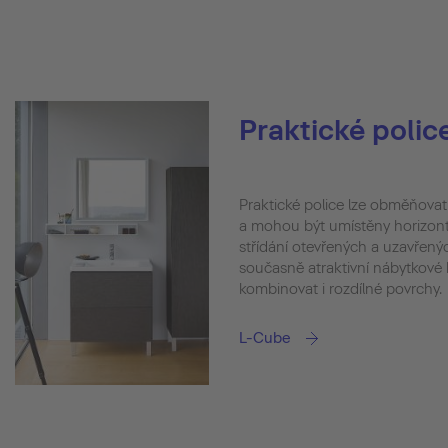
Praktické polic
Praktické police lze obměňovat 
a mohou být umístěny horizontá
střídání otevřených a uzavřený
současně atraktivní nábytkové 
kombinovat i rozdílné povrchy.
L-Cube