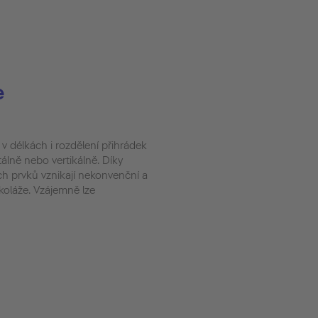
e
v délkách i rozdělení přihrádek
lně nebo vertikálně. Díky
ch prvků vznikají nekonvenční a
koláže. Vzájemně lze