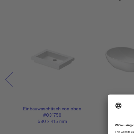
Einbauwaschtisch von oben
Umyvadlová
#031758
#03355
580 x 415 mm
495 x 35