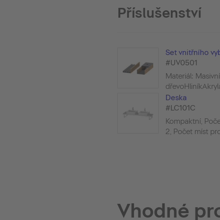
Příslušenství
Set vnitřního vy
#UV0501
Materiál: Masivní
dřevoHliníkAkryl
Deska
#LC101C
Kompaktní, Poče
2, Počet míst pro 
Vhodné pr