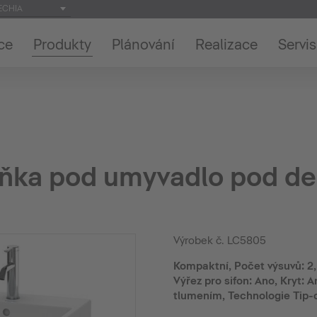
ECHIA
ce
Produkty
Plánování
Realizace
Servis
íňka pod umyvadlo pod de
Výrobek č.
LC5805
Kompaktní, Počet výsuvů: 2,
Výřez pro sifon: Ano, Kryt: 
tlumením, Technologie Tip-on