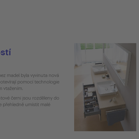
stí
bez madel byla vyvinuta nová
 otevírají pomocí technologie
m vtažením.
ntové černi jsou rozděleny do
ze přehledně umístit malé