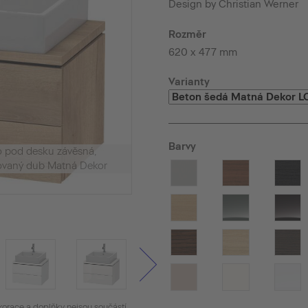
Design by Christian Werner
Rozměr
620 x 477 mm
Varianty
Barvy
o pod desku závěsná,
vaný dub Matná Dekor
korace a doplňky nejsou součástí.