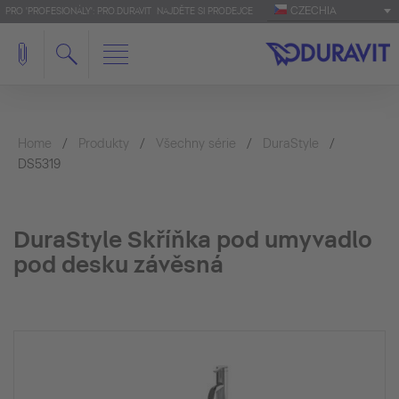
CZECHIA
PRO 'PROFESIONÁLY': PRO.DURAVIT
NAJDĚTE SI PRODEJCE
Home
Produkty
Všechny série
DuraStyle
DS5319
DuraStyle Skříňka pod umyvadlo
pod desku závěsná