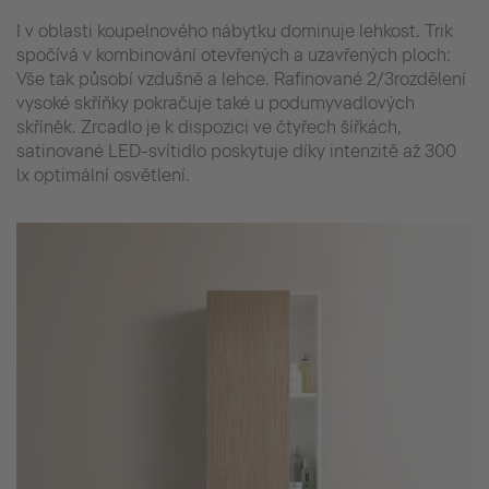
I v oblasti koupelnového nábytku dominuje lehkost. Trik
spočívá v kombinování otevřených a uzavřených ploch:
Vše tak působí vzdušně a lehce. Rafinované 2/3rozdělení
vysoké skříňky pokračuje také u podumyvadlových
skříněk. Zrcadlo je k dispozici ve čtyřech šířkách,
satinované LED-svítidlo poskytuje díky intenzitě až 300
lx optimální osvětlení.