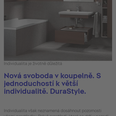
Individualita je životně důležitá
Nová svoboda v koupelně. S
jednoduchostí k větší
individualitě. DuraStyle.
Individualita však neznamená dosáhnout pozornosti