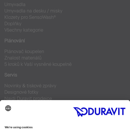
Umyvadla
Umyvadla na desku / misky
Klozety pro SensoWash®
Doplňky
Všechny kategorie
Plánování
Plánovač koupelen
Znalost materiálů
5 kroků k Vaší vysněné koupelně
Servis
Novinky & tiskové zprávy
Designové fotky
Najdi Duravit prodejce
Často kladené otázky