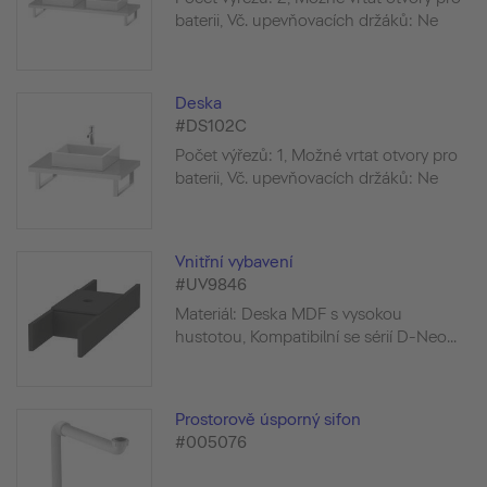
baterii, Vč. upevňovacích držáků: Ne
Deska
#DS102C
Počet výřezů: 1, Možné vrtat otvory pro
baterii, Vč. upevňovacích držáků: Ne
Vnitřní vybavení
#UV9846
Materiál: Deska MDF s vysokou
hustotou, Kompatibilní se sérií D-Neo...
Prostorově úsporný sifon
#005076