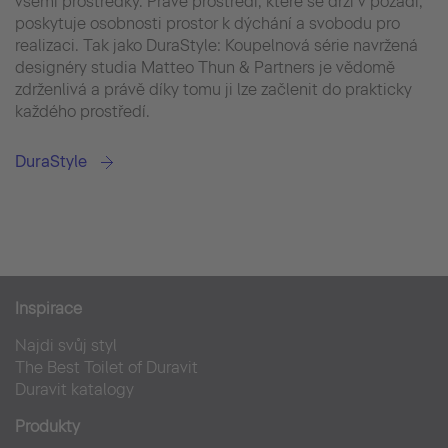
všemi prostředky. Právě prostředí, které se drží v pozadí,
poskytuje osobnosti prostor k dýchání a svobodu pro
realizaci. Tak jako DuraStyle: Koupelnová série navržená
designéry studia Matteo Thun & Partners je vědomě
zdrženlivá a právě díky tomu ji lze začlenit do prakticky
každého prostředí.
DuraStyle
Inspirace
Najdi svůj styl
The Best Toilet of Duravit
Duravit katalogy
Produkty