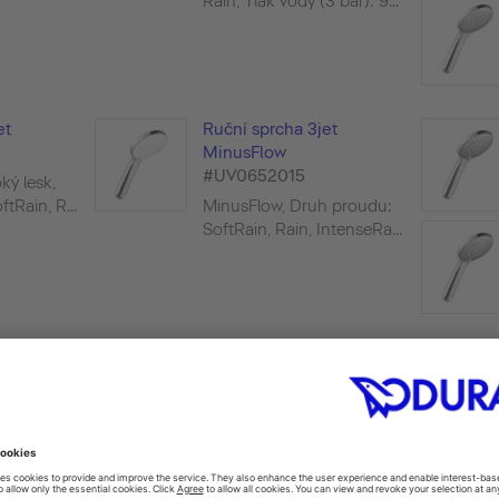
Rain, Tlak vody (3 bar): 9...
et
Ruční sprcha 3jet
MinusFlow
#UV0652015
ký lesk,
tRain, R...
MinusFlow, Druh proudu:
SoftRain, Rain, IntenseRa...
t Click!
Ruční sprcha 3jet Click!
MinusFlow
#UV0652017
n, Pulse,
udu vo...
MinusFlow, Druh proudu:
Rain, Pulse, Mono, Změn...