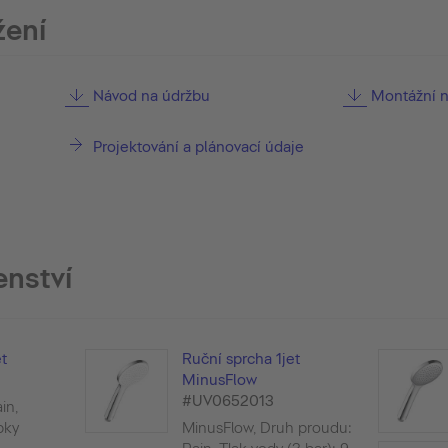
žení
Návod na údržbu
Montážní 
Projektování a plánovací údaje
enství
t
Ruční sprcha 1jet
MinusFlow
#UV0652013
in,
pky
MinusFlow, Druh proudu: