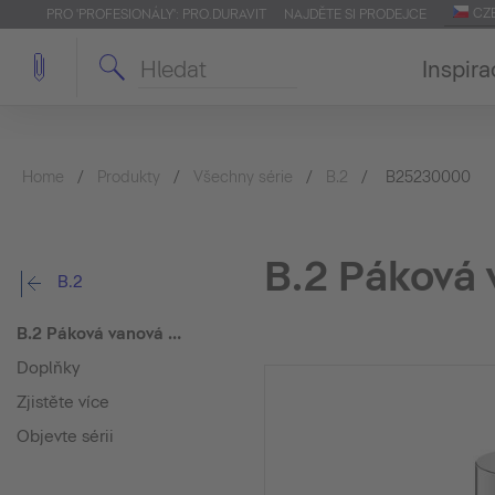
CZ
PRO 'PROFESIONÁLY': PRO.DURAVIT
NAJDĚTE SI PRODEJCE
Inspira
Home
Produkty
Všechny série
B.2
B25230000
B.2 Páková 
B.2
B.2 Páková vanová baterie nástěnná
Doplňky
Zjistěte více
Objevte sérii