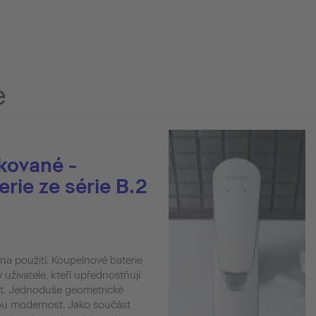
e
kované -
rie ze série B.2
hna použití. Koupelnové baterie
y uživatele, kteří upřednostňují
st. Jednoduše geometrické
ovou modernost. Jako součást