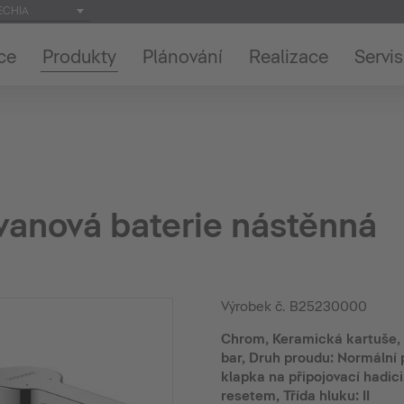
ECHIA
ce
Produkty
Plánování
Realizace
Servis
vanová baterie nástěnná
Výrobek č.
B25230000
Chrom, Keramická kartuše, d
bar, Druh proudu: Normální p
klapka na připojovací hadic
resetem, Třída hluku: II