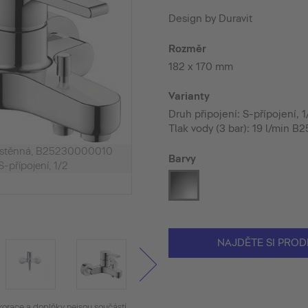
Design by Duravit
Rozměr
182 x 170 mm
Varianty
Druh připojení: S-přípojení,
Tlak vody (3 bar): 19 l/min
nástěnná, B25230000010
Barvy
S-přípojení, 1/2
NAJDĚTE SI PROD
korace a doplňky nejsou součástí.