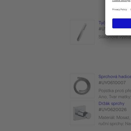
Tyčová sprcha 1j
#UV0640002
Silikonové výstu
Sprchová hadic
#UV0610007
Pojistka proti př
Ano, Tvar matky: 
Držák sprchy
#UV0620026
Materiál: Mosaz,
ruční sprchy: Nap