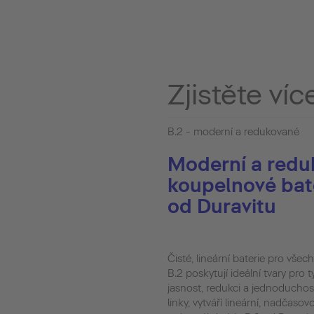
Zjistěte víc
B.2 - moderní a redukované
Moderní a redu
koupelnové bate
od Duravitu
Čisté, lineární baterie pro všec
B.2 poskytují ideální tvary pro t
jasnost, redukci a jednoducho
linky, vytváří lineární, nadčas