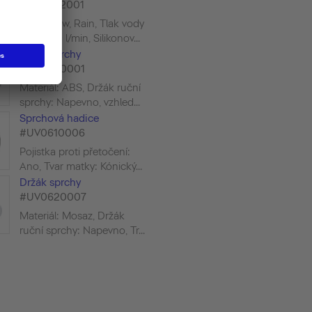
#UV0642001
MinusFlow, Rain, Tlak vody
(3 bar): 9 l/min, Silikonov...
Držák sprchy
#UV0620001
Materiál: ABS, Držák ruční
sprchy: Napevno, vzhled...
Sprchová hadice
#UV0610006
Pojistka proti přetočení:
Ano, Tvar matky: Kónický...
Držák sprchy
#UV0620007
Materiál: Mosaz, Držák
ruční sprchy: Napevno, Tr...