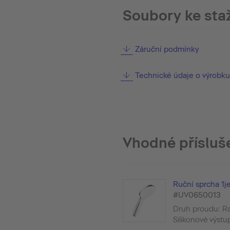
Soubory ke sta
Záruční podmínky
Technické údaje o výrobku
Vhodné přísluš
Ruční sprcha 1je
#UV0650013
Druh proudu: Ra
Silikonové výstu