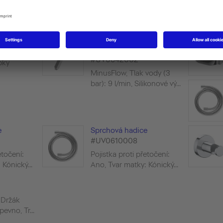
et
Tyčová sprcha 1jet
MinusFlow
#UV0642002
pky
MinusFlow, Tlak vody (3
bar): 9 l/min, Silikonové vý...
e
Sprchová hadice
#UV0610008
etočení:
Pojistka proti přetočení:
Kónický...
Ano, Tvar matky: Kónický...
 Držák
evno, Tr...