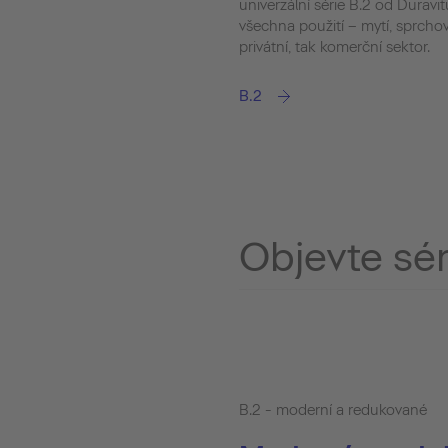
univerzální série B.2 od Duravi
všechna použití – mytí, sprchov
privátní, tak komerční sektor.
B.2
Objevte sér
B.2 - moderní a redukované