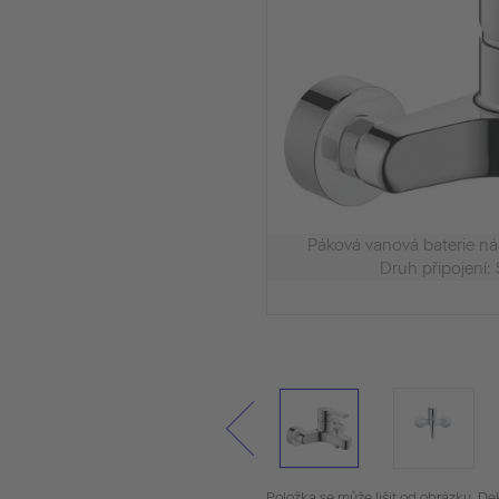
Páková vanová baterie 
Druh připojení: 
Položka se může lišit od obrázku. De