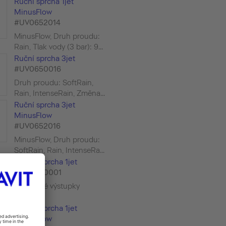
Ruční sprcha 1jet
MinusFlow
#UV0652014
MinusFlow, Druh proudu:
Rain, Tlak vody (3 bar): 9...
Ruční sprcha 3jet
#UV0650016
Druh proudu: SoftRain,
Rain, IntenseRain, Změna...
Ruční sprcha 3jet
MinusFlow
#UV0652016
MinusFlow, Druh proudu:
SoftRain, Rain, IntenseRa...
Tyčová sprcha 1jet
#UV0640001
Silikonové výstupky
Tyčová sprcha 1jet
MinusFlow