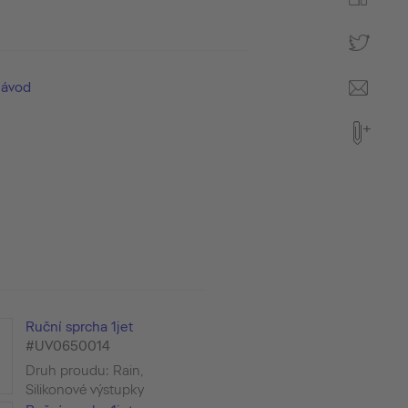
návod
Ruční sprcha 1jet
#UV0650014
Druh proudu: Rain,
Silikonové výstupky