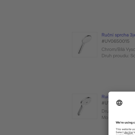
Ruční sprcha 3j
#UV0650015
Chrom/Bílá Vyso
Druh proudu: Sof
Ruční sprcha 3je
#UV0650017
Druh proudu: Rai
Mono, Změna pro