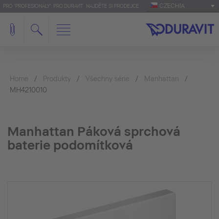
CZECHIA
PRO 'PROFESIONÁLY': PRO.DURAVIT
NAJDĚTE SI PRODEJCE
Home
Produkty
Všechny série
Manhattan
MH4210010
Manhattan Páková sprchová
baterie podomítková