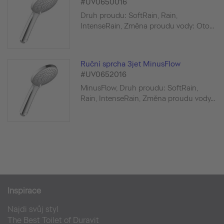
#UV0650016
Druh proudu: SoftRain, Rain,
IntenseRain, Změna proudu vody: Oto...
Ruční sprcha 3jet MinusFlow
#UV0652016
MinusFlow, Druh proudu: SoftRain,
Rain, IntenseRain, Změna proudu vody...
Inspirace
Najdi svůj styl
The Best Toilet of Duravit