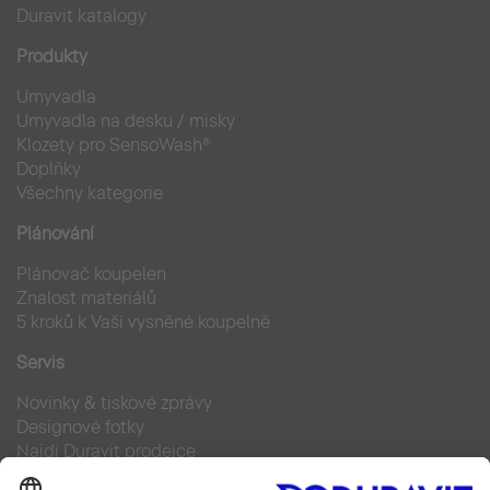
Duravit katalogy
Produkty
Umyvadla
Umyvadla na desku / misky
Klozety pro SensoWash®
Doplňky
Všechny kategorie
Plánování
Plánovač koupelen
Znalost materiálů
5 kroků k Vaší vysněné koupelně
Servis
Novinky & tiskové zprávy
Designové fotky
Najdi Duravit prodejce
Často kladené otázky