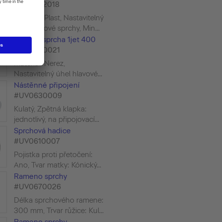
#UV0662018
Materiál: Plast, Nastavitelný
úhel hlavové sprchy, Min...
Hlavová sprcha 1jet 400
#UV0660021
Materiál: Nerez,
Nastavitelný úhel hlavové...
Nástěnné připojení
#UV0630009
Kulatý, Zpětná klapka:
jednotlivý, na připojovací...
Sprchová hadice
#UV0610007
Pojistka proti přetočení:
Ano, Tvar matky: Kónický...
Rameno sprchy
#UV0670026
Délka sprchového ramene:
300 mm, Trvar růžice: Kul...
Rameno sprchy