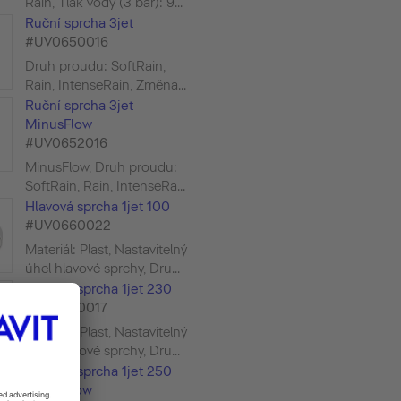
Rain, Tlak vody (3 bar): 9...
Ruční sprcha 3jet
#UV0650016
Druh proudu: SoftRain,
Rain, IntenseRain, Změna...
Ruční sprcha 3jet
MinusFlow
#UV0652016
MinusFlow, Druh proudu:
SoftRain, Rain, IntenseRa...
Hlavová sprcha 1jet 100
#UV0660022
Materiál: Plast, Nastavitelný
úhel hlavové sprchy, Dru...
Hlavová sprcha 1jet 230
#UV0660017
Materiál: Plast, Nastavitelný
úhel hlavové sprchy, Dru...
Hlavová sprcha 1jet 250
MinusFlow