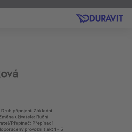
ková
 Druh připojení: Základní
Změna uživatele: Ruční
vatel/Přepínač: Přepínací
doporučený provozní tlak: 1 - 5