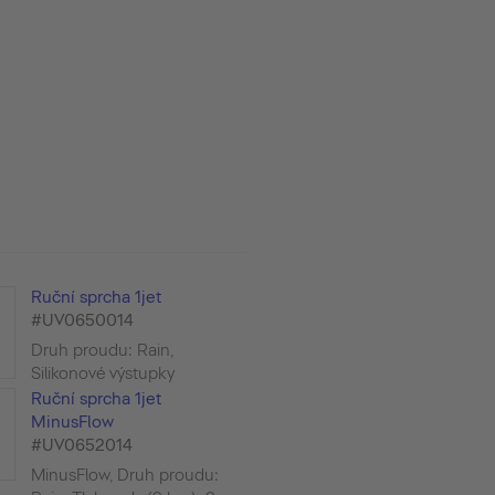
Ruční sprcha 1jet
#UV0650014
Druh proudu: Rain,
Silikonové výstupky
Ruční sprcha 1jet
MinusFlow
#UV0652014
MinusFlow, Druh proudu: