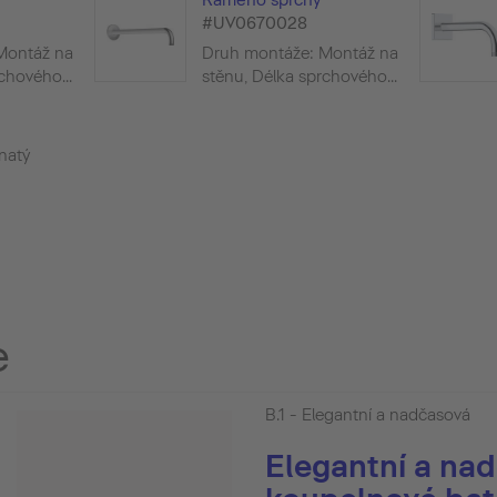
#UV0670028
Montáž na
Druh montáže: Montáž na
chového...
stěnu, Délka sprchového...
anatý
e
B.1 - Elegantní a nadčasová
Elegantní a na