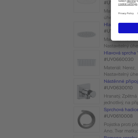
#UV0662017
Materiál: Plast, 
úhel hlavové sprc
Hlavová sprcha 
#UV0660019
Materiál: Nerez,
Nastavitelný úhel
Hlavová sprcha 
#UV0660030
Materiál: Nerez,
Nastavitelný úhel
Nástěnné připoj
#UV0630010
Hranatý, Zpětná 
jednotlivý, na při
Sprchová hadic
#UV0610008
Pojistka proti př
Ano, Tvar matky: 
Rameno sprchy