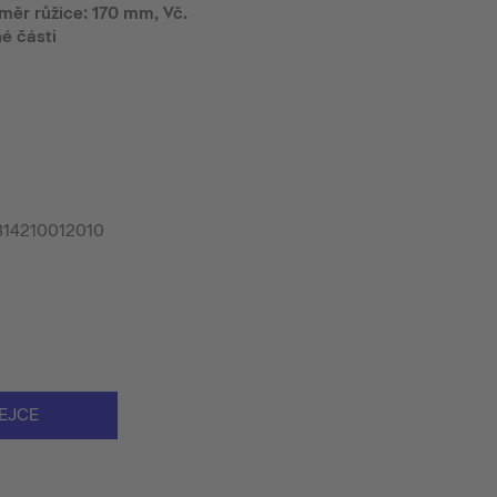
růměr růžice: 170 mm, Vč.
né části
n B14210012010
EJCE