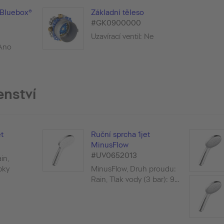
 Bluebox®
Základní těleso
#GK0900000
Uzavírací ventil: Ne
 Ano
enství
t
Ruční sprcha 1jet
MinusFlow
#UV0652013
in,
pky
MinusFlow, Druh proudu:
Rain, Tlak vody (3 bar): 9...