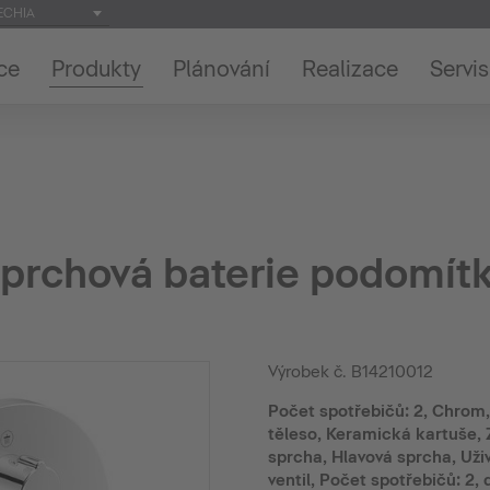
ECHIA
ce
Produkty
Plánování
Realizace
Servis
sprchová baterie podomít
Výrobek č.
B14210012
Počet spotřebičů: 2, Chrom,
těleso, Keramická kartuše, 
sprcha, Hlavová sprcha, Uži
ventil, Počet spotřebičů: 2, 