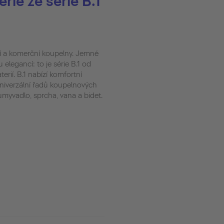
rie ze série B.1
ní a komerční koupelny. Jemné
 elegancí: to je série B.1 od
erií. B.1 nabízí komfortní
niverzální řadů koupelnových
 umyvadlo, sprcha, vana a bidet.