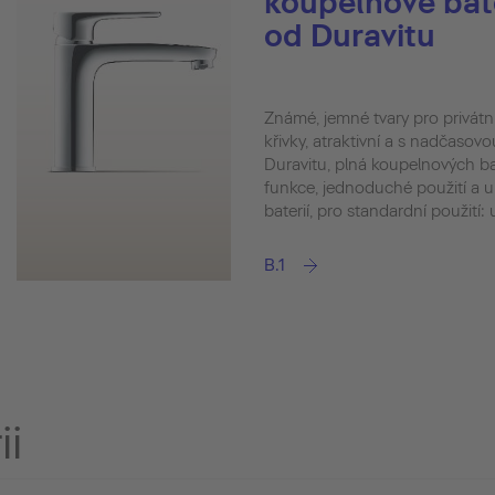
koupelnové bate
od Duravitu
Známé, jemné tvary pro privát
křivky, atraktivní a s nadčasovou
Duravitu, plná koupelnových bat
funkce, jednoduché použití a u
baterií, pro standardní použití:
B.1
ii