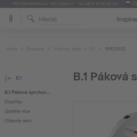
CZ
PRO 'PROFESIONÁLY': PRO.DURAVIT
NAJDĚTE SI PRODEJCE
Inspira
Home
Produkty
Všechny série
B.1
B14210012
B.1 Páková 
B.1
B.1 Páková sprchová baterie podomítková
Doplňky
Zjistěte více
Objevte sérii