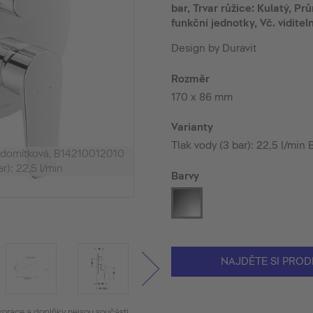
bar, Trvar růžice: Kulatý, P
funkční jednotky, Vč. viditel
Design by Duravit
Rozměr
170 x 86 mm
Varianty
Tlak vody (3 bar): 22,5 l/mi
podomítková, B14210012010
r): 22,5 l/min
Barvy
NAJDĚTE SI PROD
korace a doplňky nejsou součástí.