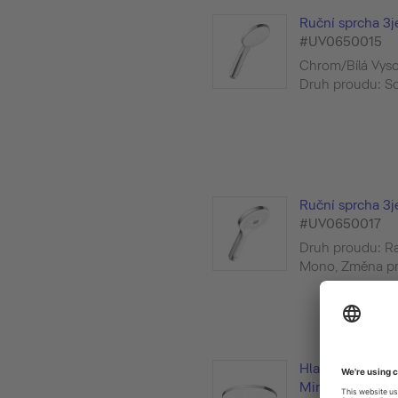
Ruční sprcha 3j
#UV0650015
Chrom/Bílá Vyso
Druh proudu: Sof
Ruční sprcha 3je
#UV0650017
Druh proudu: Rai
Mono, Změna pro
Hlavová sprcha 
MinusFlow