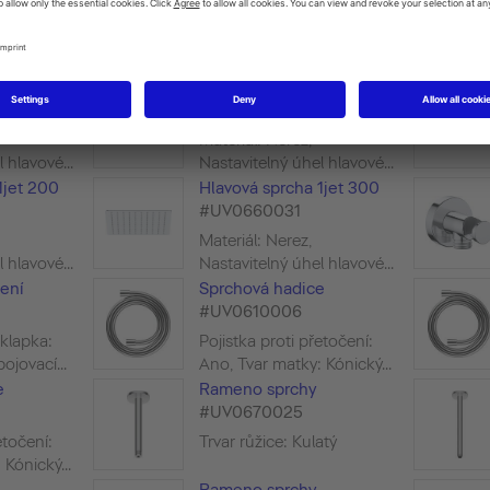
Materiál: ABS, Nastavitelný
Nastavitelný
úhel hlavové sprchy, Dru...
hy, Min...
1jet 200
Hlavová sprcha 1jet 300
#UV0660020
Materiál: Nerez,
 hlavové...
Nastavitelný úhel hlavové...
1jet 200
Hlavová sprcha 1jet 300
#UV0660031
Materiál: Nerez,
 hlavové...
Nastavitelný úhel hlavové...
ení
Sprchová hadice
#UV0610006
klapka:
Pojistka proti přetočení:
pojovací...
Ano, Tvar matky: Kónický...
e
Rameno sprchy
#UV0670025
etočení:
Trvar růžice: Kulatý
Kónický...
Rameno sprchy