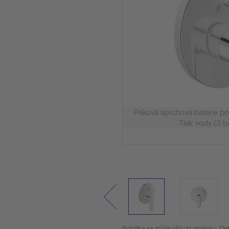
Páková sprchová baterie 
Tlak vody (3 ba
Položka se může lišit od obrázku. De