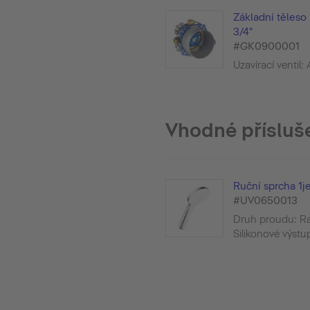
Základní těleso
3/4"
#GK0900001
Uzavírací ventil:
Vhodné přísluš
Ruční sprcha 1je
#UV0650013
Druh proudu: Ra
Silikonové výstu