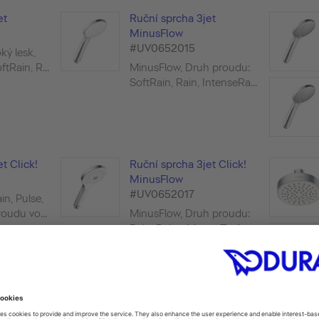
et
Ruční sprcha 3jet
MinusFlow
#UV0652015
ký lesk,
tRain, R...
MinusFlow, Druh proudu:
SoftRain, Rain, IntenseRa...
t Click!
Ruční sprcha 3jet Click!
MinusFlow
#UV0652017
n, Pulse,
udu vo...
MinusFlow, Druh proudu:
Rain, Pulse, Mono, Změn...
1jet 230
Hlavová sprcha 1jet 251
#UV0660018