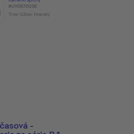
#UV0670036
Trvar růžice: Hranatý
dčasová -