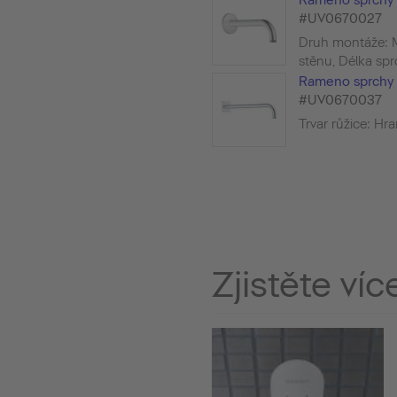
#UV0670027
Druh montáže: 
stěnu, Délka spr
Rameno sprchy
#UV0670037
Trvar růžice: Hr
Zjistěte víc