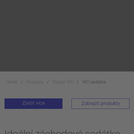
Home
Produkty
Oblast WC
WC sedátka
Zjistit více
Zobrazit produkty
Ideální záchodové sedátko