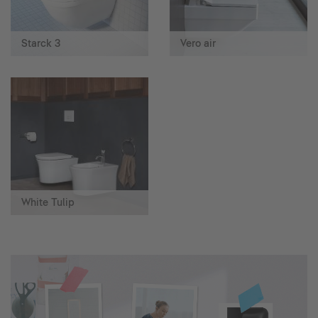
Starck 3
Vero air
White Tulip