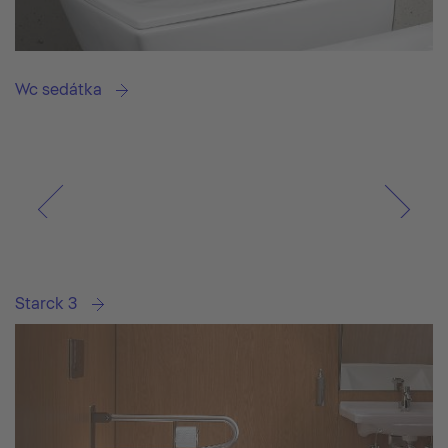
Wc sedátka
Starck 3