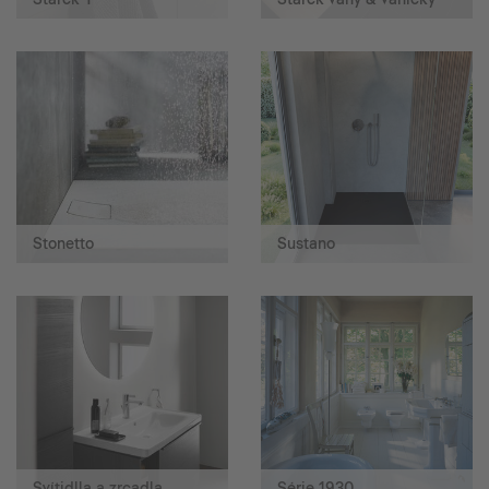
Stonetto
Sustano
Svítidlla a zrcadla
Série 1930