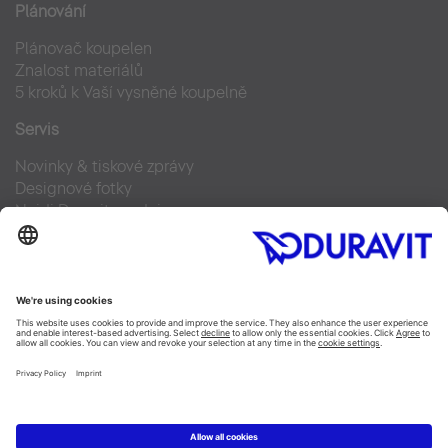
Plánování
Plánovač koupelen
Znalost materiálů
5 kroků k Vaší vysněné koupelně
Servis
Novinky & tiskové zprávy
Designové fotky
Najdi Duravit prodejce
Často kladené otázky
Facebook
Instagram
Pinterest
Blog
Linked In
YouTube
Copyright © 2026 Duravit AG