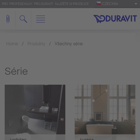
CZECHIA
PRO 'PROFESIONÁLY': PRO.DURAVIT
NAJDĚTE SI PRODEJCE
Home
Produkty
Všechny série
Série
Architec
Aurena