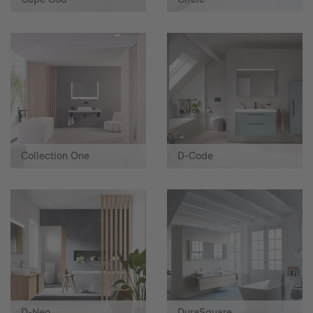
Collection One
D-Code
D-Neo
DuraSquare