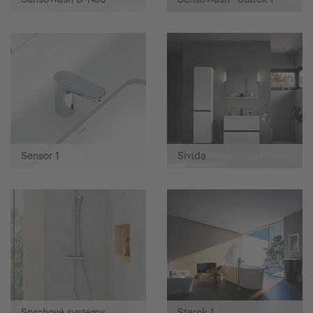
Sensor 1
Sivida
Sprchové systémy
Starck 1