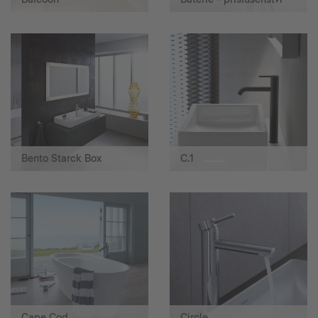
Bento Starck Box
C.1
Cape Cod
Circle