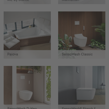
Paiova
SensoWash Classic
SensoWash D-Neo
SensoWash® Starck f