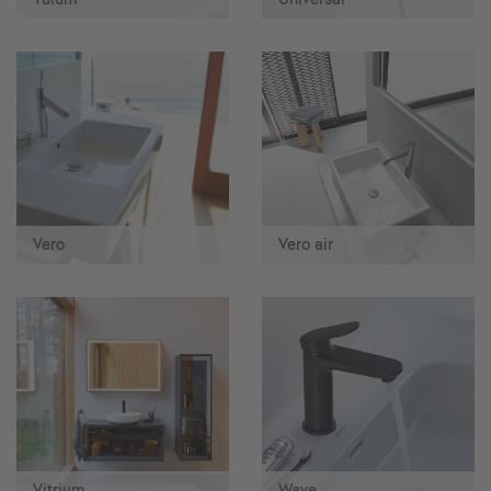
Vero
Vero air
Vitrium
Wave