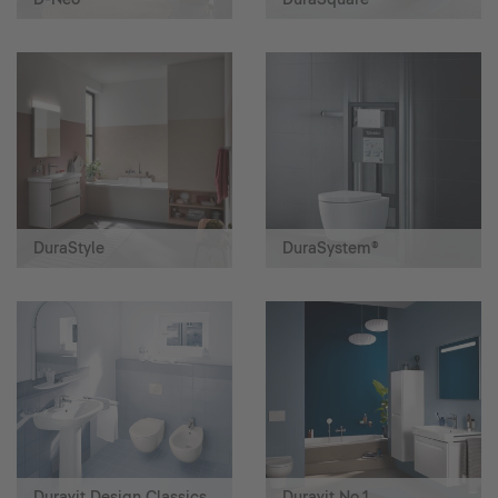
DuraStyle
DuraSystem®
Duravit Design Classics
Duravit No.1