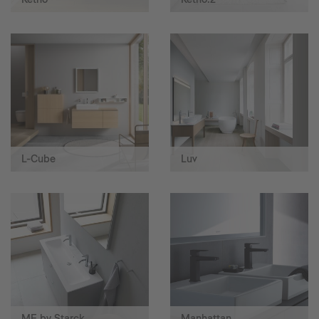
L-Cube
Luv
ME by Starck
Manhattan