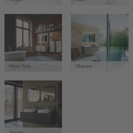
White Tulip
XSquare
Zencha