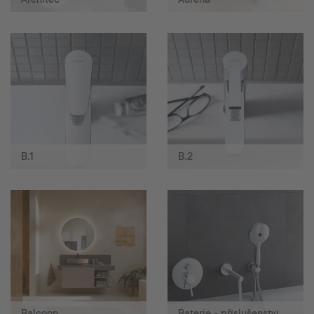
B.1
B.2
Balcoon
Baterie - příslušenství